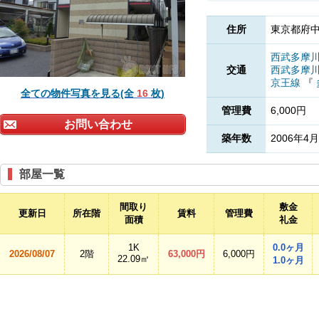
住所
東京都府中
西武多摩
交通
西武多摩
京王線
『
全ての物件写真を見る(全
16
枚)
管理費
6,000円
お問い合わせ
築年数
2006年4月
部屋一覧
間取り
敷金
更新日
所在階
賃料
管理費
面積
礼金
1K
0.0ヶ月
2026/08/07
2階
63,000円
6,000円
22.09㎡
1.0ヶ月