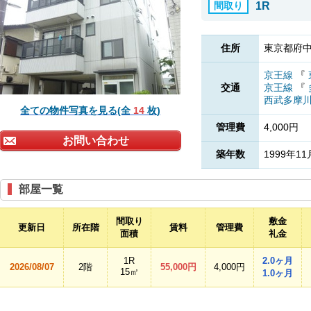
間取り
1R
住所
東京都府中
京王線
『
交通
京王線
『
西武多摩
全ての物件写真を見る(全
14
枚)
管理費
4,000円
お問い合わせ
築年数
1999年11
部屋一覧
間取り
敷金
更新日
所在階
賃料
管理費
面積
礼金
1R
2.0ヶ月
2026/08/07
2階
55,000円
4,000円
15㎡
1.0ヶ月