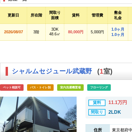
間取り
敷金
更新日
所在階
賃料
管理費
面積
礼金
3DK
1.0ヶ月
2026/08/07
3階
80,000円
5,000円
48.6㎡
1.0ヶ月
シャルムセジュール武蔵野
(
1
室)
ペット相談可
バス・トイレ別
室内洗濯機置場
フローリング
11.1万円
賃料
間取り
2LDK
住所
東京都府中