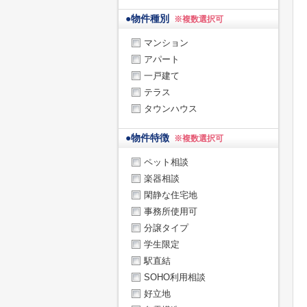
●
物件種別
※複数選択可
マンション
アパート
一戸建て
テラス
タウンハウス
●
物件特徴
※複数選択可
ペット相談
楽器相談
閑静な住宅地
事務所使用可
分譲タイプ
学生限定
駅直結
SOHO利用相談
好立地