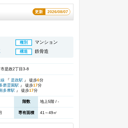
更新
2026/08/07
マンション
種別
K
鉄骨造
構造
市是政2丁目3-8
川線
『
是政駅
』
徒歩
6
分
多磨霊園駅
』
徒歩
17
分
南多摩駅
』
徒歩
17
分
階数
地上5階 / -
月
専有面積
41～49㎡