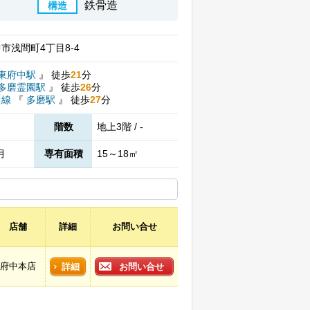
鉄骨造
構造
市浅間町4丁目8-4
東府中駅
』
徒歩
21
分
多磨霊園駅
』
徒歩
26
分
川線
『
多磨駅
』
徒歩
27
分
階数
地上3階 / -
月
専有面積
15～18㎡
店舗
詳細
お問い合せ
府中本店
詳細
お問い合せ