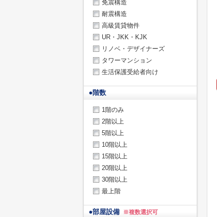
免震構造
耐震構造
高級賃貸物件
UR・JKK・KJK
リノベ・デザイナーズ
タワーマンション
生活保護受給者向け
●
階数
1階のみ
2階以上
5階以上
10階以上
15階以上
20階以上
30階以上
最上階
●
部屋設備
※複数選択可