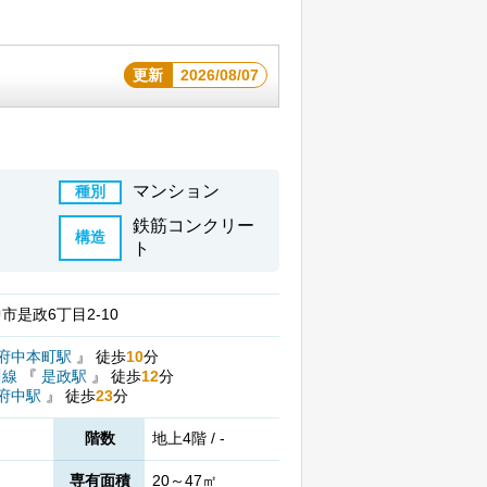
更新
2026/08/07
マンション
種別
鉄筋コンクリー
構造
ト
市是政6丁目2-10
府中本町駅
』
徒歩
10
分
川線
『
是政駅
』
徒歩
12
分
府中駅
』
徒歩
23
分
階数
地上4階 / -
専有面積
20～47㎡