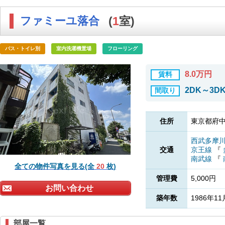
ファミーユ落合
(
1
室)
バス・トイレ別
室内洗濯機置場
フローリング
8.0万円
賃料
2DK～3D
間取り
住所
東京都府中
西武多摩
交通
京王線
『
南武線
『
全ての物件写真を見る(全
20
枚)
管理費
5,000円
お問い合わせ
築年数
1986年11
部屋一覧