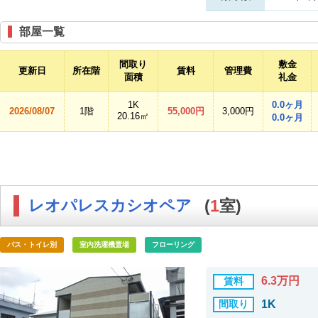
部屋一覧
間取り
敷金
更新日
所在階
賃料
管理費
面積
礼金
1K
0.0ヶ月
2026/08/07
1階
55,000円
3,000円
20.16㎡
0.0ヶ月
レオパレスカシオペア
(
1
室)
バス・トイレ別
室内洗濯機置場
フローリング
6.3万円
賃料
間取り
1K