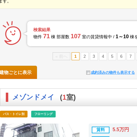
ます。
検索結果
71
107
1～10
物件
棟 部屋数
室の賃貸情報中 /
棟
« 前へ
1
2
3
4
5
6
7
建物ごとに表示
成約済みの物件も表示する
メゾンドメイ
(
1
室)
バス・トイレ別
フローリング
5.5万円
賃料