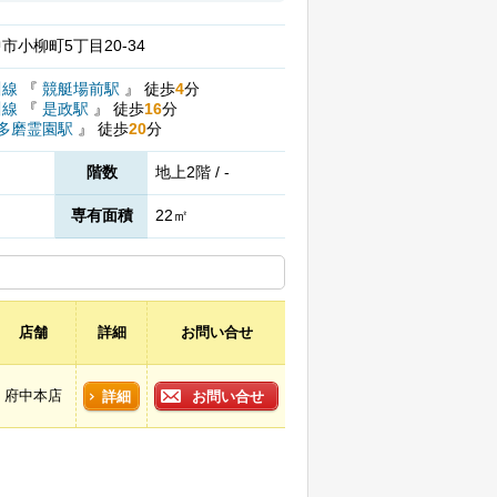
市小柳町5丁目20-34
川線
『
競艇場前駅
』
徒歩
4
分
川線
『
是政駅
』
徒歩
16
分
多磨霊園駅
』
徒歩
20
分
階数
地上2階 / -
専有面積
22㎡
店舗
詳細
お問い合せ
府中本店
詳細
お問い合せ