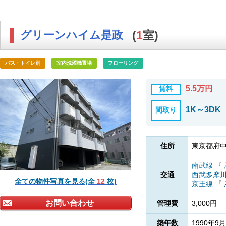
グリーンハイム是政
(
1
室)
バス・トイレ別
室内洗濯機置場
フローリング
5.5万円
賃料
1K～3DK
間取り
住所
東京都府中
南武線
『
交通
西武多摩
全ての物件写真を見る(全
12
枚)
京王線
『
お問い合わせ
管理費
3,000円
築年数
1990年9月