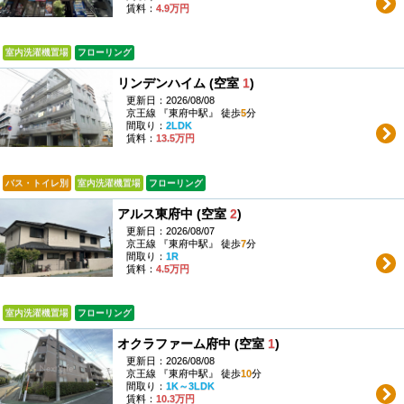
賃料：
4.9万円
室内洗濯機置場
フローリング
リンデンハイム (空室
1
)
更新日：2026/08/08
京王線 『東府中駅』 徒歩
5
分
間取り：
2LDK
賃料：
13.5万円
バス・トイレ別
室内洗濯機置場
フローリング
アルス東府中 (空室
2
)
更新日：2026/08/07
京王線 『東府中駅』 徒歩
7
分
間取り：
1R
賃料：
4.5万円
室内洗濯機置場
フローリング
オクラファーム府中 (空室
1
)
更新日：2026/08/08
京王線 『東府中駅』 徒歩
10
分
間取り：
1K～3LDK
賃料：
10.3万円