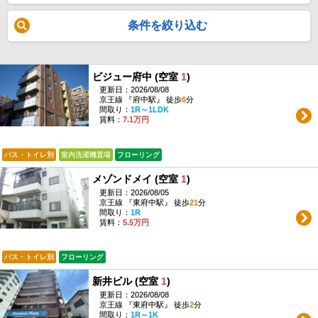
条件を絞り込む
ビジュー府中 (空室
1
)
更新日：2026/08/08
京王線 『府中駅』 徒歩
6
分
間取り：
1R～1LDK
賃料：
7.1万円
バス・トイレ別
室内洗濯機置場
フローリング
メゾンドメイ (空室
1
)
更新日：2026/08/05
京王線 『東府中駅』 徒歩
21
分
間取り：
1R
賃料：
5.5万円
バス・トイレ別
フローリング
新井ビル (空室
1
)
更新日：2026/08/08
京王線 『東府中駅』 徒歩
2
分
間取り：
1R～1K