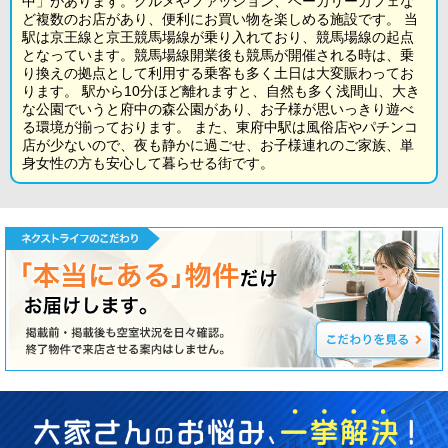
中」があります。グルメやファッション、ベーカリーカフェな
ど複数のお店があり、便利にお買い物を楽しめる施設です。 当
駅は京王線と京王競馬場線が乗り入れており、競馬場線の起点
となっています。競馬場線開業後も競馬が開催される時は、乗
り換えの拠点として利用する乗客も多く土日は大変賑わってお
ります。 駅から10分ほど離れますと、自然も多く浅間山、大き
な公園でいうと府中の森公園があり、お子様が思いっきり遊べ
る環境が揃っております。 また、東府中駅は風俗店やパチンコ
店が少ないので、夜も静かに過ごせ、お子様連れのご家族、単
身女性の方も安心して暮らせる街です。