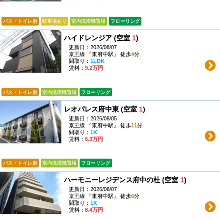
バス・トイレ別
駐車場あり
室内洗濯機置場
フローリング
ハイドレンジア (空室
1
)
更新日：2026/08/07
京王線 『東府中駅』 徒歩
4
分
間取り：
1LDK
賃料：
9.2万円
バス・トイレ別
室内洗濯機置場
フローリング
レオパレス府中東 (空室
1
)
更新日：2026/08/05
京王線 『東府中駅』 徒歩
11
分
間取り：
1K
賃料：
6.3万円
バス・トイレ別
室内洗濯機置場
フローリング
ハーモニーレジデンス府中の杜 (空室
1
)
更新日：2026/08/07
京王線 『東府中駅』 徒歩
6
分
間取り：
1K
賃料：
8.4万円