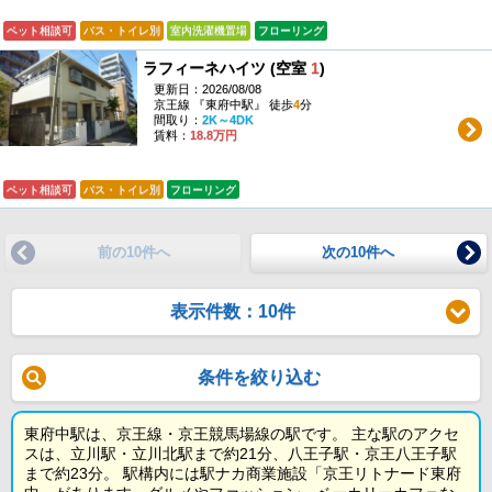
ペット相談可
バス・トイレ別
室内洗濯機置場
フローリング
ラフィーネハイツ (空室
1
)
更新日：2026/08/08
京王線 『東府中駅』 徒歩
4
分
間取り：
2K～4DK
賃料：
18.8万円
ペット相談可
バス・トイレ別
フローリング
前の10件へ
次の10件へ
表示件数：10件
条件を絞り込む
東府中駅は、京王線・京王競馬場線の駅です。 主な駅のアクセ
スは、立川駅・立川北駅まで約21分、八王子駅・京王八王子駅
まで約23分。 駅構内には駅ナカ商業施設「京王リトナード東府