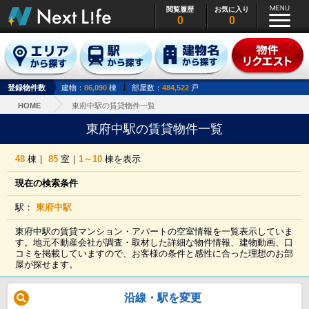
閲覧履歴
お気に入り
0
0
登録物件数
建物：
86,090
棟
部屋数：
484,522
戸
HOME
東府中駅の賃貸物件一覧
東府中駅の賃貸物件一覧
48
棟｜
85
室｜
1～10
棟を表示
現在の検索条件
駅：
東府中駅
東府中駅の賃貸マンション・アパートの空室情報を一覧表示していま
す。地元不動産会社が調査・取材した詳細な物件情報、建物動画、口
コミを掲載していますので、お客様の条件と感性に合った理想のお部
屋が探せます。
沿線・駅を変更