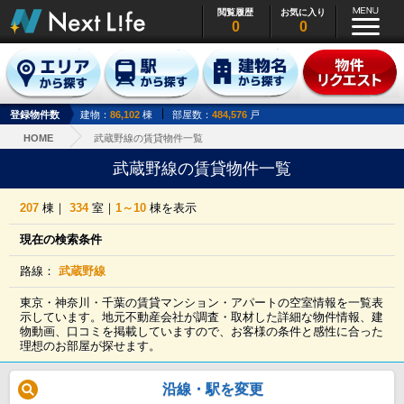
閲覧履歴
お気に入り
0
0
登録物件数
建物：
86,102
棟
部屋数：
484,576
戸
HOME
武蔵野線の賃貸物件一覧
武蔵野線の賃貸物件一覧
207
棟｜
334
室｜
1～10
棟を表示
現在の検索条件
路線：
武蔵野線
東京・神奈川・千葉の賃貸マンション・アパートの空室情報を一覧表
示しています。地元不動産会社が調査・取材した詳細な物件情報、建
物動画、口コミを掲載していますので、お客様の条件と感性に合った
理想のお部屋が探せます。
沿線・駅を変更