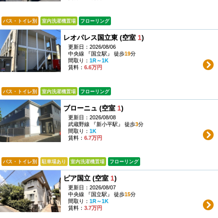
バス・トイレ別
室内洗濯機置場
フローリング
レオパレス国立東 (空室
1
)
更新日：2026/08/06
中央線 『国立駅』 徒歩
19
分
間取り：
1R～1K
賃料：
6.6万円
バス・トイレ別
室内洗濯機置場
フローリング
ブローニュ (空室
1
)
更新日：2026/08/08
武蔵野線 『新小平駅』 徒歩
3
分
間取り：
1K
賃料：
6.7万円
バス・トイレ別
駐車場あり
室内洗濯機置場
フローリング
ピア国立 (空室
1
)
更新日：2026/08/07
中央線 『国立駅』 徒歩
15
分
間取り：
1R～1K
賃料：
3.7万円