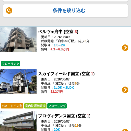
条件を絞り込む
ベルヴェ府中 (空室
3
)
更新日：2026/08/09
武蔵野線 『府中本町駅』 徒歩
3
分
間取り：
1K～2K
賃料：
4.3～6.8万円
フローリング
スカイフィールド国立 (空室
1
)
更新日：2026/08/07
中央線 『国立駅』 徒歩
6
分
間取り：
1LDK～2LDK
賃料：
12.2万円
バス・トイレ別
室内洗濯機置場
フローリング
プロヴィデンス国立 (空室
1
)
更新日：2026/08/07
中央線 『国立駅』 徒歩
12
分
間取り：
2DK