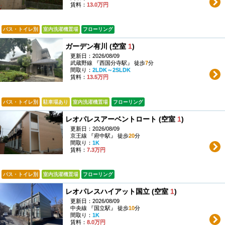
賃料：
13.0万円
バス・トイレ別
室内洗濯機置場
フローリング
ガーデン有川 (空室
1
)
更新日：2026/08/09
武蔵野線 『西国分寺駅』 徒歩
7
分
間取り：
2LDK～2SLDK
賃料：
13.5万円
バス・トイレ別
駐車場あり
室内洗濯機置場
フローリング
レオパレスアーベントロート (空室
1
)
更新日：2026/08/09
京王線 『府中駅』 徒歩
20
分
間取り：
1K
賃料：
7.3万円
バス・トイレ別
室内洗濯機置場
フローリング
レオパレスハイアット国立 (空室
1
)
更新日：2026/08/09
中央線 『国立駅』 徒歩
10
分
間取り：
1K
賃料：
8.0万円