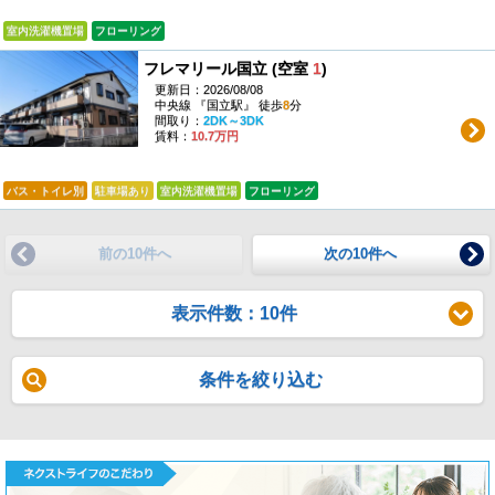
室内洗濯機置場
フローリング
フレマリール国立 (空室
1
)
更新日：2026/08/08
中央線 『国立駅』 徒歩
8
分
間取り：
2DK～3DK
賃料：
10.7万円
バス・トイレ別
駐車場あり
室内洗濯機置場
フローリング
前の10件へ
次の10件へ
表示件数：10件
条件を絞り込む