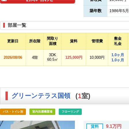
築年数
1986年5月
部屋一覧
間取り
敷金
更新日
所在階
賃料
管理費
面積
礼金
3DK
1.0ヶ月
2026/08/06
4階
125,000円
10,000円
60.5㎡
1.0ヶ月
グリーンテラス国領
(
1
室)
バス・トイレ別
室内洗濯機置場
フローリング
9.1万円
賃料