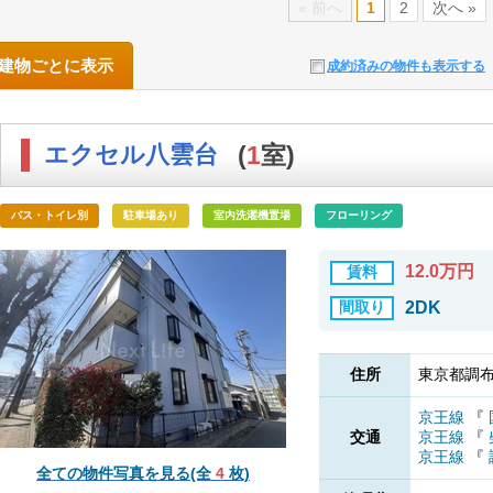
« 前へ
1
2
次へ »
建物ごとに表示
成約済みの物件も表示する
エクセル八雲台
(
1
室)
バス・トイレ別
駐車場あり
室内洗濯機置場
フローリング
12.0万円
賃料
間取り
2DK
住所
東京都調布
京王線
『
交通
京王線
『
京王線
『
全ての物件写真を見る(全
4
枚)