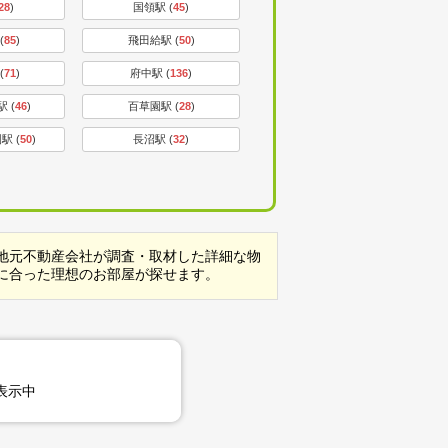
28
)
国領駅 (
45
)
(
85
)
飛田給駅 (
50
)
(
71
)
府中駅 (
136
)
 (
46
)
百草園駅 (
28
)
駅 (
50
)
長沼駅 (
32
)
地元不動産会社が調査・取材した詳細な物
に合った理想のお部屋が探せます。
表示中