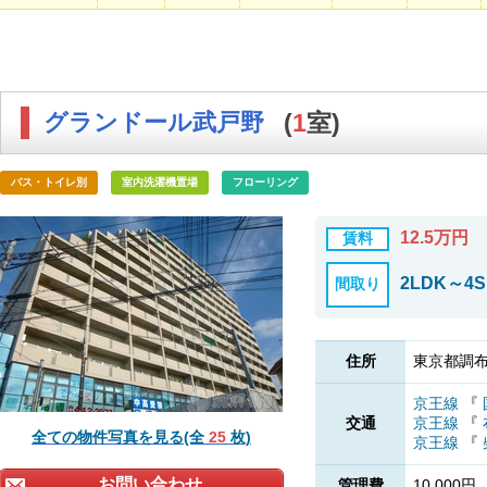
グランドール武戸野
(
1
室)
バス・トイレ別
室内洗濯機置場
フローリング
12.5万円
賃料
2LDK～4S
間取り
住所
東京都調布
京王線
『
交通
京王線
『
全ての物件写真を見る(全
25
枚)
京王線
『
お問い合わせ
管理費
10,000円