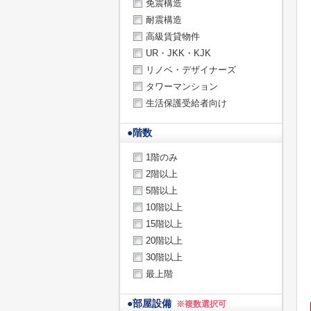
免震構造
耐震構造
高級賃貸物件
UR・JKK・KJK
リノベ・デザイナーズ
タワーマンション
生活保護受給者向け
●
階数
1階のみ
2階以上
5階以上
10階以上
15階以上
20階以上
30階以上
最上階
●
部屋設備
※複数選択可