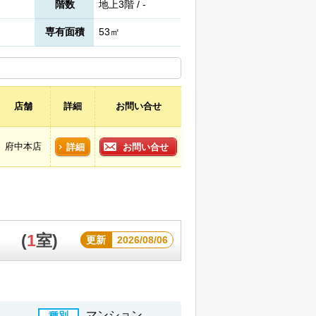
階数
地上3階 / -
専有面積
53㎡
店舗
詳細
お問い合せ
府中本店
詳細
お問い合せ
ト
(
1
室)
更新
2026/08/06
マンション
種別