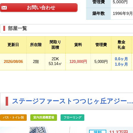
管理費
5,000円
お問い合わせ
築年数
1996年9月
部屋一覧
間取り
敷金
更新日
所在階
賃料
管理費
面積
礼金
2DK
0.0ヶ月
2026/08/06
2階
120,000円
5,000円
53.14㎡
1.0ヶ月
ステージファーストつつじヶ丘アジールコー
バス・トイレ別
室内洗濯機置場
フローリング
11.2万円
賃料