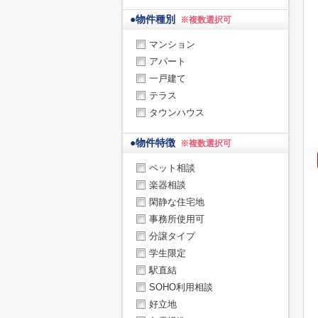
●
物件種別
※複数選択可
マンション
アパート
一戸建て
テラス
タウンハウス
●
物件特徴
※複数選択可
ペット相談
楽器相談
閑静な住宅地
事務所使用可
分譲タイプ
学生限定
駅直結
SOHO利用相談
好立地