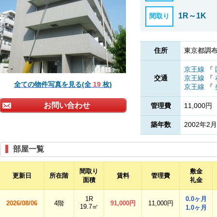
1R～1K
間取り
住所
東京都調布
京王線
『
交通
京王線
『
全ての物件写真を見る(全
19
枚)
京王線
『
お問い合わせ
管理費
11,000円
築年数
2002年2月
部屋一覧
間取り
敷金
更新日
所在階
賃料
管理費
面積
礼金
1R
0.0ヶ月
2026/08/06
4階
91,000円
11,000円
19.7㎡
1.0ヶ月