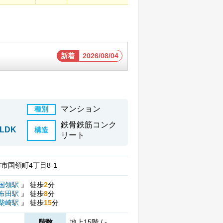
新着
2026/08/04
マンション
種別
鉄骨鉄筋コンク
LDK
構造
リート
市国領町4丁目8-1
国領駅
』
徒歩
2
分
布田駅
』
徒歩
8
分
柴崎駅
』
徒歩
15
分
階数
地上15階 / -