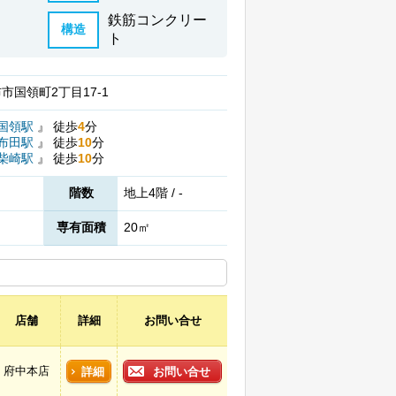
鉄筋コンクリー
構造
ト
市国領町2丁目17-1
国領駅
』
徒歩
4
分
布田駅
』
徒歩
10
分
柴崎駅
』
徒歩
10
分
階数
地上4階 / -
専有面積
20㎡
店舗
詳細
お問い合せ
府中本店
詳細
お問い合せ