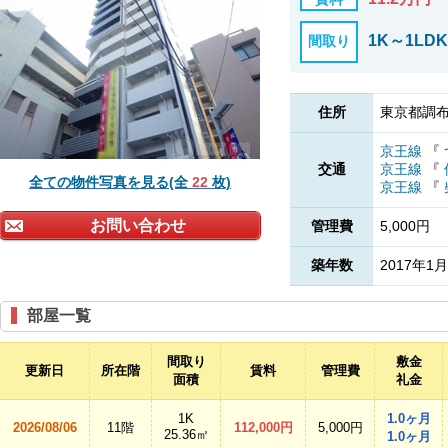
1K～1LDK
間取り
住所
東京都調布
京王線
『
交通
京王線
『
全ての物件写真を見る(全
22
枚)
京王線
『
お問い合わせ
管理費
5,000円
築年数
2017年1月
部屋一覧
間取り
敷金
更新日
所在階
賃料
管理費
面積
礼金
1K
1.0ヶ月
2026/08/06
11階
112,000円
5,000円
25.36㎡
1.0ヶ月