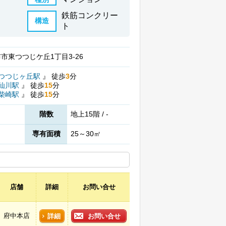
鉄筋コンクリー
構造
ト
市東つつじケ丘1丁目3-26
つつじヶ丘駅
』
徒歩
3
分
仙川駅
』
徒歩
15
分
柴崎駅
』
徒歩
15
分
階数
地上15階 / -
専有面積
25～30㎡
店舗
詳細
お問い合せ
府中本店
詳細
お問い合せ