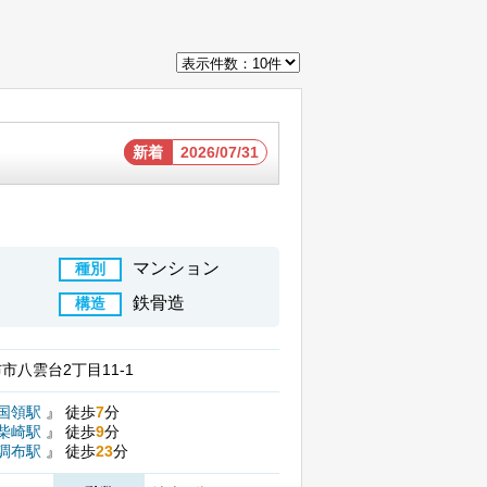
新着
2026/07/31
マンション
種別
鉄骨造
構造
市八雲台2丁目11-1
国領駅
』
徒歩
7
分
柴崎駅
』
徒歩
9
分
調布駅
』
徒歩
23
分