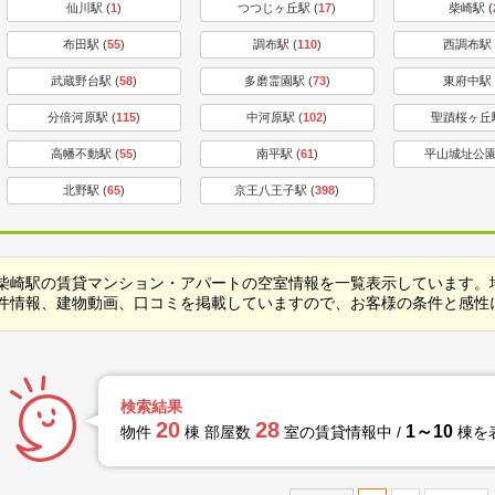
仙川駅 (
1
)
つつじヶ丘駅 (
17
)
柴崎駅 (
布田駅 (
55
)
調布駅 (
110
)
西調布駅 
武蔵野台駅 (
58
)
多磨霊園駅 (
73
)
東府中駅 
分倍河原駅 (
115
)
中河原駅 (
102
)
聖蹟桜ヶ丘駅
高幡不動駅 (
55
)
南平駅 (
61
)
平山城址公園
北野駅 (
65
)
京王八王子駅 (
398
)
柴崎駅の賃貸マンション・アパートの空室情報を一覧表示しています。
件情報、建物動画、口コミを掲載していますので、お客様の条件と感性
検索結果
20
28
1～10
物件
棟 部屋数
室の賃貸情報中 /
棟を