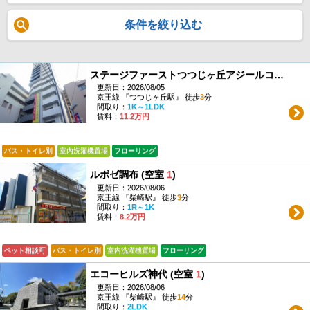
条件を絞り込む
ステージファーストつつじヶ丘アジールコート (空室
更新日：2026/08/05
京王線 『つつじヶ丘駅』 徒歩
3
分
間取り：
1K～1LDK
賃料：
11.2万円
バス・トイレ別
室内洗濯機置場
フローリング
ルポゼ調布 (空室
1
)
更新日：2026/08/06
京王線 『柴崎駅』 徒歩
3
分
間取り：
1R～1K
賃料：
8.2万円
ペット相談可
バス・トイレ別
室内洗濯機置場
フローリング
エコーヒルズ神代 (空室
1
)
更新日：2026/08/06
京王線 『柴崎駅』 徒歩
14
分
間取り：
2LDK