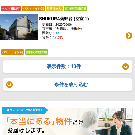
ペット相談可
バス・トイレ別
駐車場あり
室内洗濯機置場
SHUKURA菊野台 (空室
1
)
更新日：2026/08/06
京王線 『柴崎駅』 徒歩
4
分
間取り：
1K
賃料：
7.7万円
バス・トイレ別
室内洗濯機置場
表示件数：10件
条件を絞り込む