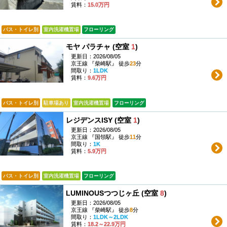
賃料：
15.0万円
バス・トイレ別
室内洗濯機置場
フローリング
モヤ パラチャ (空室
1
)
更新日：2026/08/05
京王線 『柴崎駅』 徒歩
23
分
間取り：
1LDK
賃料：
9.6万円
バス・トイレ別
駐車場あり
室内洗濯機置場
フローリング
レジデンスISY (空室
1
)
更新日：2026/08/05
京王線 『国領駅』 徒歩
11
分
間取り：
1K
賃料：
5.9万円
バス・トイレ別
室内洗濯機置場
フローリング
LUMINOUSつつじヶ丘 (空室
8
)
更新日：2026/08/05
京王線 『柴崎駅』 徒歩
8
分
間取り：
1LDK～2LDK
賃料：
18.2～22.9万円