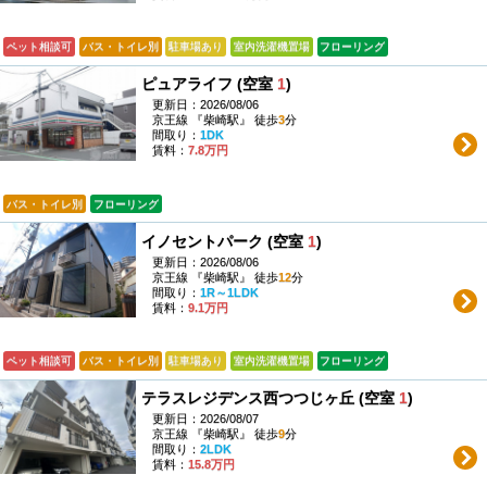
ペット相談可
バス・トイレ別
駐車場あり
室内洗濯機置場
フローリング
ピュアライフ (空室
1
)
更新日：2026/08/06
京王線 『柴崎駅』 徒歩
3
分
間取り：
1DK
賃料：
7.8万円
バス・トイレ別
フローリング
イノセントパーク (空室
1
)
更新日：2026/08/06
京王線 『柴崎駅』 徒歩
12
分
間取り：
1R～1LDK
賃料：
9.1万円
ペット相談可
バス・トイレ別
駐車場あり
室内洗濯機置場
フローリング
テラスレジデンス西つつじヶ丘 (空室
1
)
更新日：2026/08/07
京王線 『柴崎駅』 徒歩
9
分
間取り：
2LDK
賃料：
15.8万円