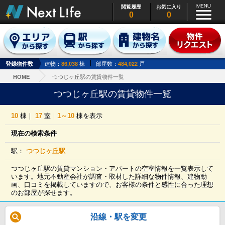
閲覧履歴
お気に入り
0
0
登録物件数
建物：
86,038
棟
部屋数：
484,022
戸
HOME
つつじヶ丘駅の賃貸物件一覧
つつじヶ丘駅の賃貸物件一覧
10
棟｜
17
室｜
1～10
棟を表示
現在の検索条件
駅：
つつじヶ丘駅
つつじヶ丘駅の賃貸マンション・アパートの空室情報を一覧表示して
います。地元不動産会社が調査・取材した詳細な物件情報、建物動
画、口コミを掲載していますので、お客様の条件と感性に合った理想
のお部屋が探せます。
沿線・駅を変更