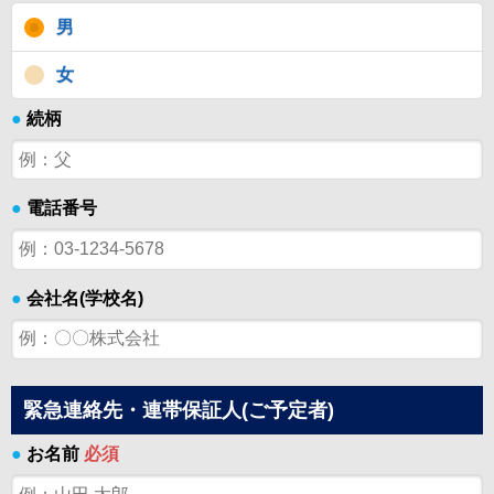
男
女
●
続柄
●
電話番号
●
会社名(学校名)
緊急連絡先・連帯保証人(ご予定者)
●
お名前
必須