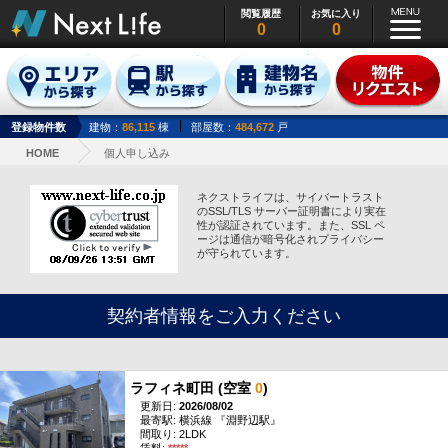
閲覧履歴
お気に入り
0
0
登録物件数
建物：
86,115
棟
部屋数：
484,672
戸
HOME
個人申し込み
ネクストライフは、サイバートラスト
のSSL/TLS サーバー証明書により実在
性が認証されています。また、SSL ペ
ージは通信が暗号化されプライバシー
が守られています。
契約者情報をご入力ください
ラフィネ町田 (空室
0
)
更新日:
2026/08/02
最寄駅: 横浜線 『淵野辺駅』
間取り: 2LDK