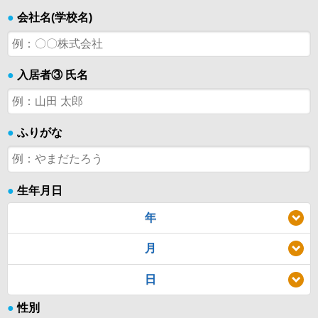
●
会社名(学校名)
●
入居者③ 氏名
●
ふりがな
●
生年月日
年
月
日
●
性別