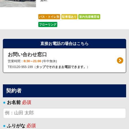
賃料:
*****
バス・トイレ別
駐車場あり
室内洗濯機置場
フローリング
直接お電話の場合はこちら
お問い合わせ窓口
営業時間：
8:30～21:00
(年中無休)
TEl:0120-955-199（
タップでそのままお電話できます。
）
契約者
●
お名前
必須
●
ふりがな
必須