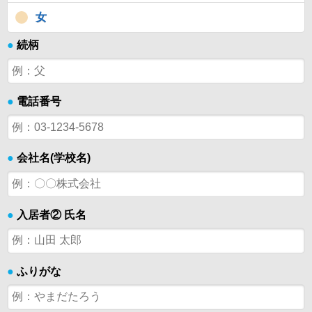
女
●
続柄
●
電話番号
●
会社名(学校名)
●
入居者② 氏名
●
ふりがな