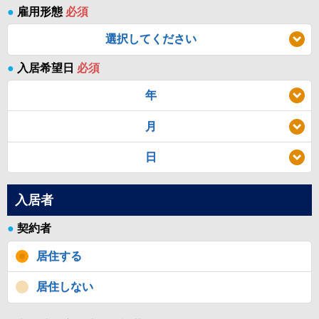
●
雇用形態
必須
選択してください
●
入居希望日
必須
年
月
日
入居者
●
契約者
居住する
居住しない