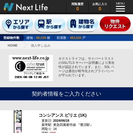
閲覧履歴
お気に入り
0
0
登録物件数
建物：
86,039
棟
部屋数：
483,926
戸
HOME
個人申し込み
ネクストライフは、サイバートラスト
のSSL/TLS サーバー証明書により実在
性が認証されています。また、SSL ペ
ージは通信が暗号化されプライバシー
が守られています。
契約者情報をご入力ください
コンシアンス ピリエ (1K)
更新日:
2024/06/18
最寄駅: 東急田園都市線 『鷺沼駅』
間取り: 1K