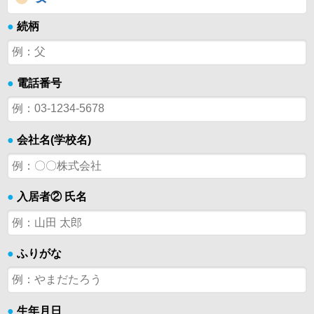
●
続柄
●
電話番号
●
会社名(学校名)
●
入居者② 氏名
●
ふりがな
●
生年月日