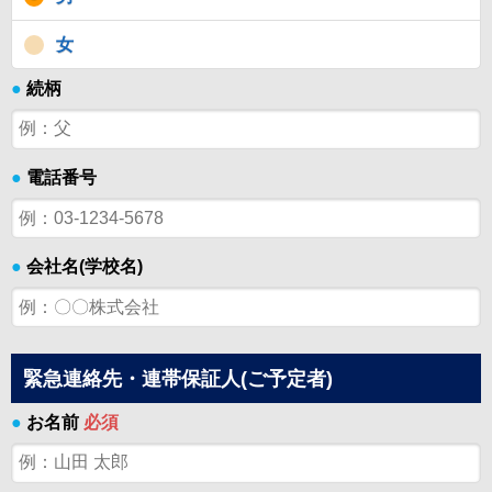
女
●
続柄
●
電話番号
●
会社名(学校名)
緊急連絡先・連帯保証人(ご予定者)
●
お名前
必須