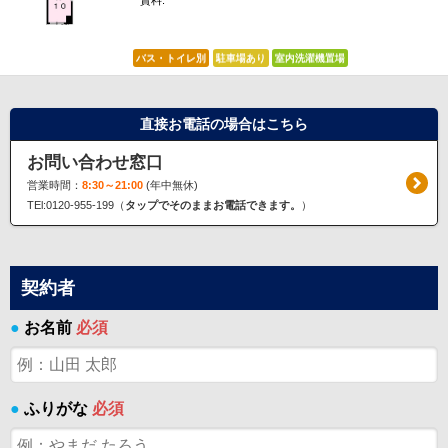
賃料:
*****
バス・トイレ別
駐車場あり
室内洗濯機置場
直接お電話の場合はこちら
お問い合わせ窓口
営業時間：
8:30～21:00
(年中無休)
TEl:0120-955-199（
タップでそのままお電話できます。
）
契約者
●
お名前
必須
●
ふりがな
必須