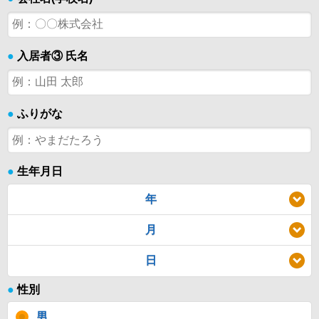
●
入居者③ 氏名
●
ふりがな
●
生年月日
年
月
日
●
性別
男