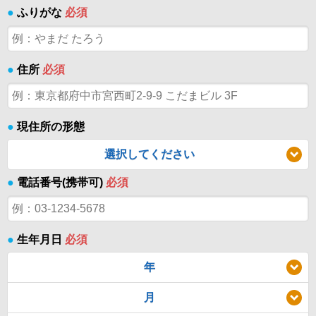
●
ふりがな
必須
●
住所
必須
●
現住所の形態
選択してください
●
電話番号(携帯可)
必須
●
生年月日
必須
年
月