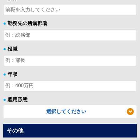
●
勤務先の所属部署
●
役職
●
年収
●
雇用形態
選択してください
その他