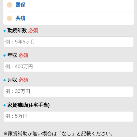
国保
共済
●
勤続年数
必須
●
年収
必須
●
月収
必須
●
家賃補助(住宅手当)
※家賃補助が無い場合は「なし」と記載ください。