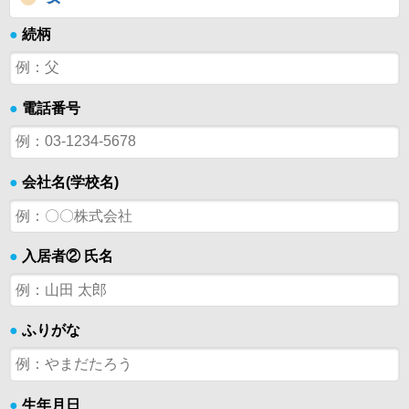
●
続柄
●
電話番号
●
会社名(学校名)
●
入居者② 氏名
●
ふりがな
●
生年月日