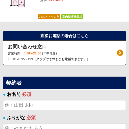
賃料:
158,500円
バス・トイレ別
室内洗濯機置場
直接お電話の場合はこちら
お問い合わせ窓口
営業時間：
8:30～21:00
(年中無休)
TEl:0120-955-199（
タップでそのままお電話できます。
）
契約者
●
お名前
必須
●
ふりがな
必須