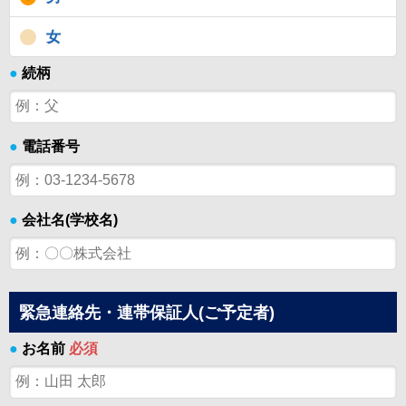
女
●
続柄
●
電話番号
●
会社名(学校名)
緊急連絡先・連帯保証人(ご予定者)
●
お名前
必須