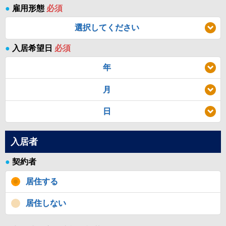
●
雇用形態
必須
選択してください
●
入居希望日
必須
年
月
日
入居者
●
契約者
居住する
居住しない