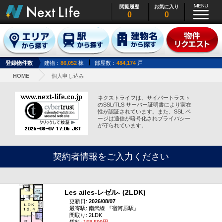
閲覧履歴
お気に入り
0
0
登録物件数
建物：
86,052
棟
部屋数：
484,174
戸
HOME
個人申し込み
ネクストライフは、サイバートラスト
のSSL/TLS サーバー証明書により実在
性が認証されています。また、SSL ペ
ージは通信が暗号化されプライバシー
が守られています。
契約者情報をご入力ください
Les ailes‐レゼル‐ (2LDK)
更新日:
2026/08/07
最寄駅: 南武線 『宿河原駅』
間取り: 2LDK