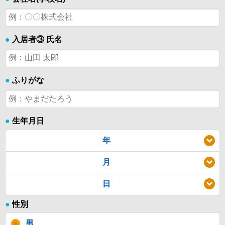
●
入居者③ 氏名
●
ふりがな
●
生年月日
年
月
日
●
性別
男