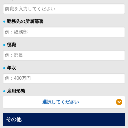
●
勤務先の所属部署
●
役職
●
年収
●
雇用形態
選択してください
その他