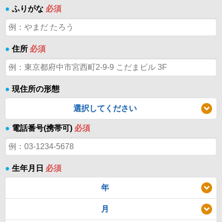
●
ふりがな
必須
●
住所
必須
●
現住所の形態
選択してください
●
電話番号(携帯可)
必須
●
生年月日
必須
年
月