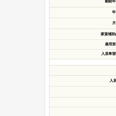
勤続年
年
月
家賃補助
雇用形
入居希望
入