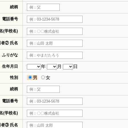
続柄
電話番号
名(学校名)
居者② 氏名
ふりがな
生年月日
年
月
日
性別
男
女
続柄
電話番号
名(学校名)
居者③ 氏名