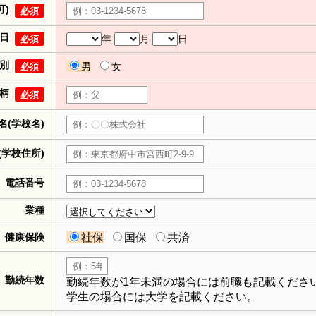
可)
必須
日
年
月
日
必須
別
男
女
必須
柄
必須
名(学校名)
(学校住所)
電話番号
業種
健康保険
社保
国保
共済
勤続年数
勤続年数が1年未満の場合には前職も記載くださ
学生の場合には大学を記載ください。