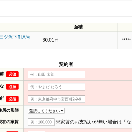
面積
三ツ沢下町A号
30.01㎡
*****
契約者
前
必須
な
必須
所
必須
住所の形態
現在の家賃
※家賃のお支払いが無い場合は「な