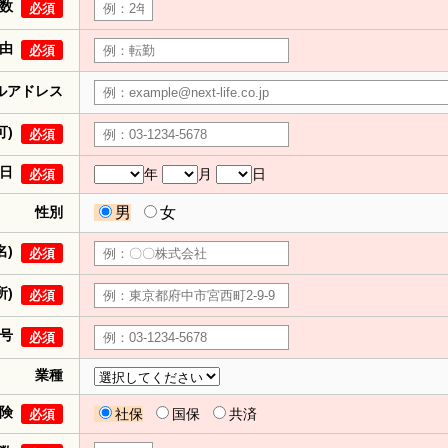
数
必須
由
必須
ルアドレス
可)
必須
日
年
月
日
必須
性別
男
女
名)
必須
所)
必須
号
必須
業種
険
社保
国保
共済
必須