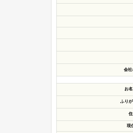
会社
お名
ふりが
住
現