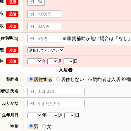
数
必須
収
必須
収
必須
(住宅手当)
※家賃補助が無い場合は「なし
態
必須
日
年
月
日
必須
入居者
契約者
居住する
居住しない
※契約者は入居者欄
居者① 氏名
ふりがな
生年月日
年
月
日
性別
男
女