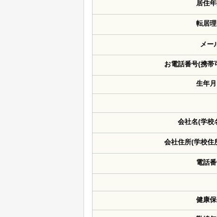
居住年
転居理
メー
お電話番号(携帯
生年月
会社名(学校
会社住所(学校住
電話番
健康保