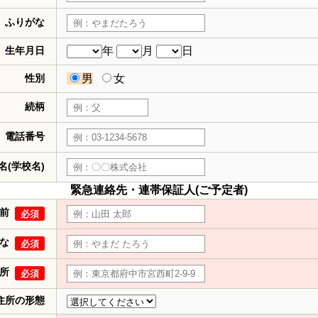
ふりがな
生年月日
年
月
日
性別
男
女
続柄
電話番号
名(学校名)
緊急連絡先・連帯保証人(ご予定者)
前
必須
な
必須
所
必須
住所の形態