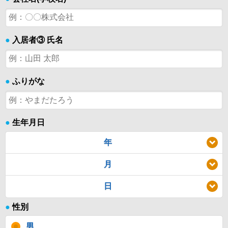
●
入居者③ 氏名
●
ふりがな
●
生年月日
年
月
日
●
性別
男