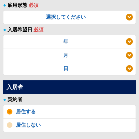
●
雇用形態
必須
選択してください
●
入居希望日
必須
年
月
日
入居者
●
契約者
居住する
居住しない