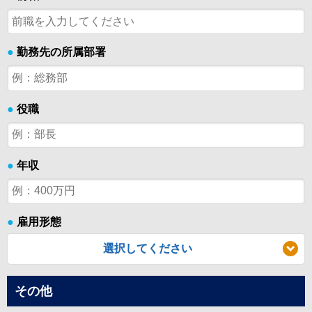
●
勤務先の所属部署
●
役職
●
年収
●
雇用形態
選択してください
その他