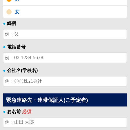
女
●
続柄
●
電話番号
●
会社名(学校名)
緊急連絡先・連帯保証人(ご予定者)
●
お名前
必須