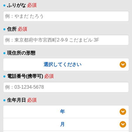
●
ふりがな
必須
●
住所
必須
●
現住所の形態
選択してください
●
電話番号(携帯可)
必須
●
生年月日
必須
年
月