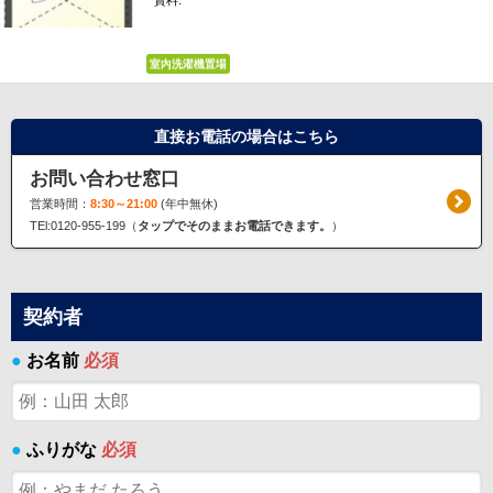
賃料:
*****
室内洗濯機置場
直接お電話の場合はこちら
お問い合わせ窓口
営業時間：
8:30～21:00
(年中無休)
TEl:0120-955-199（
タップでそのままお電話できます。
）
契約者
●
お名前
必須
●
ふりがな
必須