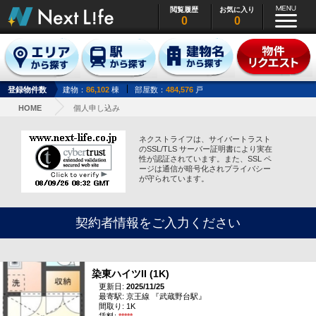
閲覧履歴
お気に入り
0
0
登録物件数
建物：
86,102
棟
部屋数：
484,576
戸
HOME
個人申し込み
ネクストライフは、サイバートラスト
のSSL/TLS サーバー証明書により実在
性が認証されています。また、SSL ペ
ージは通信が暗号化されプライバシー
が守られています。
契約者情報をご入力ください
染東ハイツII (1K)
更新日:
2025/11/25
最寄駅: 京王線 『武蔵野台駅』
間取り: 1K