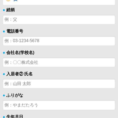
●
続柄
●
電話番号
●
会社名(学校名)
●
入居者② 氏名
●
ふりがな
●
生年月日