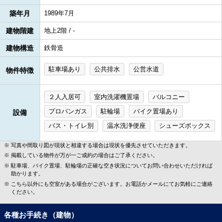
築年月
1989年7月
建物階建
地上2階 / -
建物構造
鉄骨造
駐車場あり
公共排水
公営水道
物件特徴
２人入居可
室内洗濯機置場
バルコニー
プロパンガス
駐輪場
バイク置場あり
設備
バス・トイレ別
温水洗浄便座
シューズボックス
写真や間取り図が現状と相違する場合は現状を優先させていただきます。
掲載している物件が万が一ご成約の場合はご了承ください。
駐車場、バイク置場、駐輪場の正確な空き状況についてお問い合わせいただければ
助かります。
こちら以外にも空室がある場合がございます。お電話かメールにてお気軽にご連絡
ください。
各種お手続き（建物）