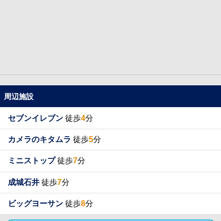
周辺施設
セブンイレブン
徒歩
4
分
カメラのキタムラ
徒歩
5
分
ミニストップ
徒歩
7
分
成城石井
徒歩
7
分
ビッグヨーサン
徒歩
8
分