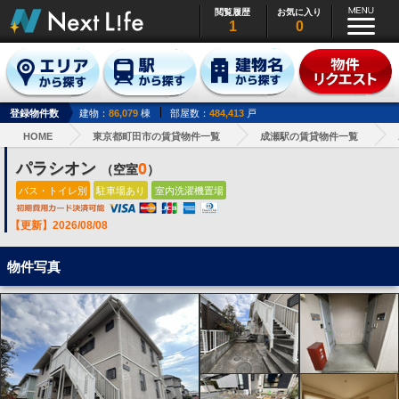
閲覧履歴
お気に入り
1
0
登録物件数
建物：
86,079
棟
部屋数：
484,413
戸
HOME
東京都町田市の賃貸物件一覧
成瀬駅の賃貸物件一覧
パラシオン
0
（空室
）
バス・トイレ別
駐車場あり
室内洗濯機置場
【更新】2026/08/08
物件写真