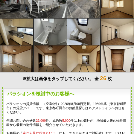
26
※拡大は画像をタップしてください。
全
枚
パラシオンを検討中のお客様へ
パラシオンの賃貸情報。（空室0件）2026年8月08日更新。1989年築（東京都町田
市）の賃貸アパートです。東京都町田市のお部屋探しはネクストライフへお任せ
ください。
年間お問い合わせ数
22,000
件、成約数
5,000
件以上の弊社が、地域最大級の物件情
報から最新の物件情報をご紹介させていただきます。
お客様の「
今から見に行きたい！
」にも、できるかぎりご対応致します。ぜひお