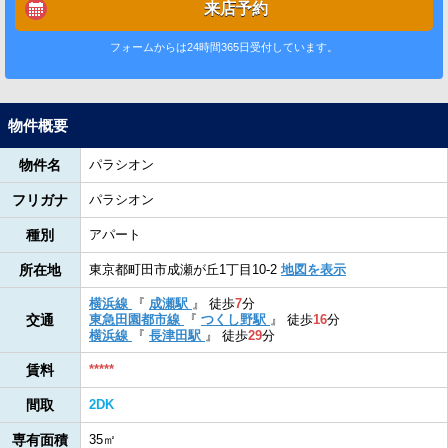
来店予約
フォームからは24時間365日受付しています。
物件概要
物件名
パラシオン
フリガナ
パラシオン
種別
アパート
所在地
東京都町田市成瀬が丘1丁目10-2
地図を表示
横浜線
『
成瀬駅
』
徒歩
7
分
交通
東急田園都市線
『
つくし野駅
』
徒歩
16
分
横浜線
『
長津田駅
』
徒歩
29
分
賃料
*****
間取
2DK
専有面積
35㎡