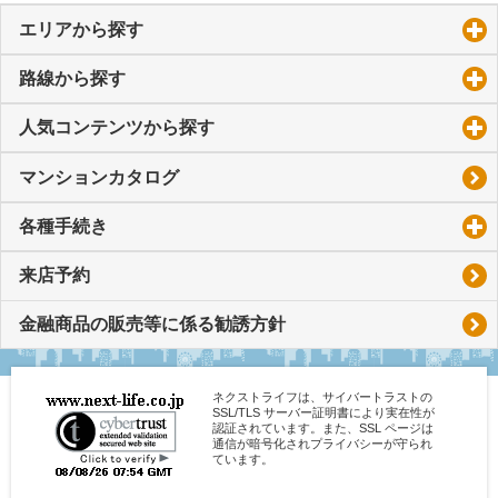
エリアから探す
click to expand contents
路線から探す
click to expand contents
人気コンテンツから探す
click to expand contents
マンションカタログ
各種手続き
click to expand contents
来店予約
金融商品の販売等に係る勧誘方針
ネクストライフは、サイバートラストの
SSL/TLS サーバー証明書により実在性が
認証されています。また、SSL ページは
通信が暗号化されプライバシーが守られ
ています。