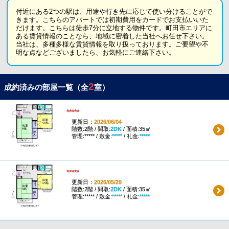
付近にある2つの駅は、用途や行き先に応じて使い分けることがで
きます。こちらのアパートでは初期費用をカードでお支払いいた
だけます。こちらは徒歩7分に立地する物件です。町田市エリアに
ある賃貸情報のことなら、地域に密着した当社へお任せ下さい。
当社は、多種多様な賃貸情報を取り扱っております。ご要望や不
明な点などございましたら、お気軽にご連絡下さい。
2
成約済みの部屋一覧（全
室）
*****
更新日：
2026/06/04
階数:2階 / 間取:
2DK
/ 面積:35㎡
管理:***** / 敷金:
*****
/ 礼金:
*****
*****
更新日：
2026/05/29
階数:2階 / 間取:
2DK
/ 面積:35㎡
管理:***** / 敷金:
*****
/ 礼金:
*****