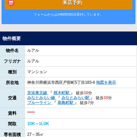
来店予約
フォームからは24時間365日受付しています。
物件概要
物件名
ルアル
フリガナ
ルアル
種別
マンション
所在地
神奈川県横浜市西区戸部町5丁目183-4
地図を表示
京浜東北線
『
桜木町駅
』
徒歩
10
分
交通
みなとみらい線
『
みなとみらい駅
』
徒歩
10
分
ブルーライン
『
高島町駅
』
徒歩
7
分
賃料
*****
間取
1DK～1LDK
専有面積
27～35㎡