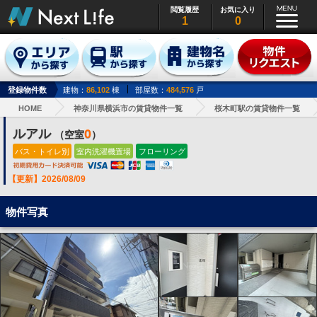
閲覧履歴
お気に入り
1
0
登録物件数
建物：
86,102
棟
部屋数：
484,576
戸
HOME
神奈川県横浜市の賃貸物件一覧
桜木町駅の賃貸物件一覧
ルアル
0
（空室
）
バス・トイレ別
室内洗濯機置場
フローリング
【更新】2026/08/09
物件写真