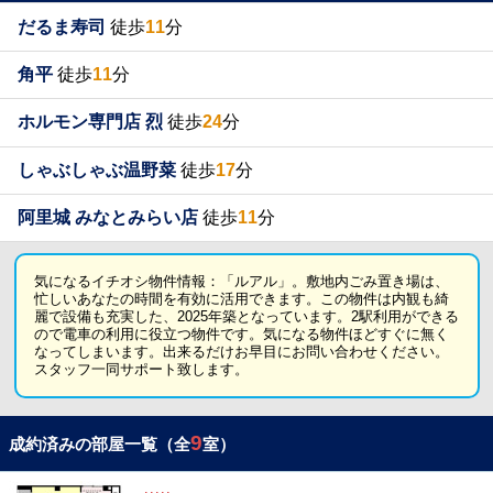
だるま寿司
徒歩
11
分
角平
徒歩
11
分
ホルモン専門店 烈
徒歩
24
分
しゃぶしゃぶ温野菜
徒歩
17
分
阿里城 みなとみらい店
徒歩
11
分
気になるイチオシ物件情報：「ルアル」。敷地内ごみ置き場は、
忙しいあなたの時間を有効に活用できます。この物件は内観も綺
麗で設備も充実した、2025年築となっています。2駅利用ができる
ので電車の利用に役立つ物件です。気になる物件ほどすぐに無く
なってしまいます。出来るだけお早目にお問い合わせください。
スタッフ一同サポート致します。
9
成約済みの部屋一覧（全
室）