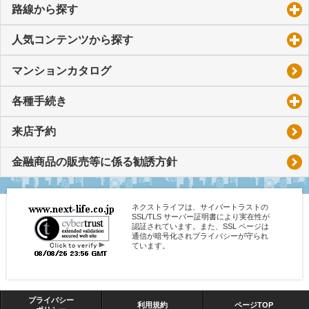
路線から探す
click to expand contents
人気コンテンツから探す
click to expand contents
マンションカタログ
各種手続き
click to expand contents
来店予約
金融商品の販売等に係る勧誘方針
ネクストライフは、サイバートラストの
SSL/TLS サーバー証明書により実在性が
認証されています。また、SSL ページは
通信が暗号化されプライバシーが守られ
ています。
プライバシー
利用規約
ページTOP