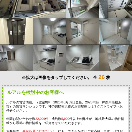
26
※拡大は画像をタップしてください。
全
枚
ルアルを検討中のお客様へ
ルアルの賃貸情報。（空室0件）2026年8月09日更新。2025年築（神奈川県横浜
市）の賃貸マンションです。神奈川県横浜市のお部屋探しはネクストライフへお
任せください。
年間お問い合わせ数
22,000
件、成約数
5,000
件以上の弊社が、地域最大級の物件情
報から最新の物件情報をご紹介させていただきます。
お客様の「
今から見に行きたい！
」にも、できるかぎりご対応致します。ぜひお