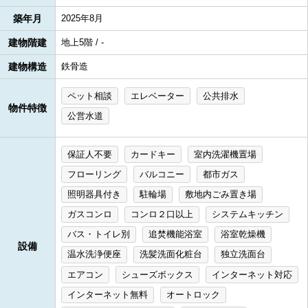
築年月
2025年8月
建物階建
地上5階 / -
建物構造
鉄骨造
ペット相談
エレベーター
公共排水
物件特徴
公営水道
保証人不要
カードキー
室内洗濯機置場
フローリング
バルコニー
都市ガス
照明器具付き
駐輪場
敷地内ごみ置き場
ガスコンロ
コンロ２口以上
システムキッチン
バス・トイレ別
追焚機能浴室
浴室乾燥機
設備
温水洗浄便座
洗髪洗面化粧台
独立洗面台
エアコン
シューズボックス
インターネット対応
インターネット無料
オートロック