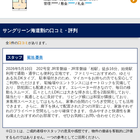
管理:***** / 敷金:
*****
/ 礼金:
*****
サングリーン海道割の口コミ・評判
全
1
件の
口コミ
があります。
スタッフ
菊池 憂美
2026年5月10日 202号室 JR常磐線・JR常磐線「柏駅」徒歩16分。始発駅
利用で通勤・通学にも便利な立地です。 ファミリーにおすすめの、ゆとり
ある3LDKタイプ。 駐車場付きのため、マイカーをお持ちの方でも安心して
ご利用いただけます。 駐輪場やエントランスにはオートロックを完備して
おり、防犯面にも配慮されています。 エレベーター付きなので、毎日の移
動もスムーズ。 広々としたLDKには大きな掃き出し窓を2面採用しており、
陽当たり・風通しともに良好です。 リビング横には和室が隣接しており、
来客用スペースとしてはもちろん、家事の合間のくつろぎ空間としても活用
できます。 さらに、廊下を挟んで配置された2つの洋室により、家族それぞ
れのプライベート空間もしっかり確保できます。 住みやすさと快適性を兼
ね備えたおすすめのお部屋です。 ぜひお気軽にお問い合わせください。
※口コミは、ご成約者様やスタッフの意見や感想です。物件の価値を客観的に評価
するものではありません。一つの参考としてご活用ください。