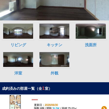
1
成約済みの部屋一覧（全
室）
*****
更新日：
2026/06/30
階数:6階 / 間取:
3LDK
/ 面積:75.03㎡