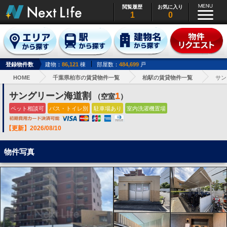
閲覧履歴
お気に入り
1
0
登録物件数
建物：
86,121
棟
部屋数：
484,699
戸
HOME
千葉県柏市の賃貸物件一覧
柏駅の賃貸物件一覧
サン
サングリーン海道割
1
（空室
）
ペット相談可
バス・トイレ別
駐車場あり
室内洗濯機置場
【更新】2026/08/10
物件写真