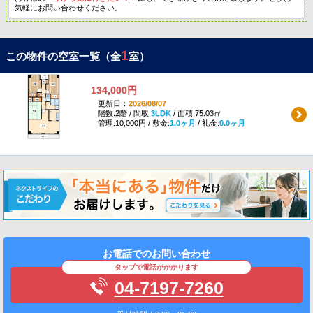
気軽にお問い合わせください。
1
この物件の空室一覧（全
室）
134,000円
更新日：
2026/08/07
階数:2階 / 間取:
3LDK
/ 面積:75.03㎡
管理:10,000円 / 敷金:
1.0ヶ月
/ 礼金:
0.0ヶ月
お電話でのお問い合わせ
タップで電話がかかります
04-7197-7260