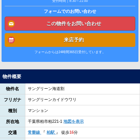
受付時間｜8:30～21:00
フォームでのお問い合わせ
この物件をお問い合わせ
来店予約
フォームからは24時間365日受付しています。
物件概要
物件名
サングリーン海道割
フリガナ
サングリーンカイドウワリ
種別
マンション
所在地
千葉県柏市柏221-1
地図を表示
交通
常磐線
『
柏駅
』
徒歩
16
分