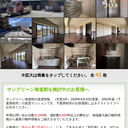
41
※拡大は画像をタップしてください。
全
枚
サングリーン海道割を検討中のお客様へ
サングリーン海道割の賃貸情報。（空室1件）2026年8月10日更新。2002年築（千
葉県柏市）の賃貸マンションです。千葉県柏市のお部屋探しはネクストライフへ
お任せください。
年間お問い合わせ数
22,000
件、成約数
5,000
件以上の弊社が、地域最大級の物件情
報から最新の物件情報をご紹介させていただきます。
お客様の「
今から見に行きたい！
」にも、できるかぎりご対応致します。ぜひお