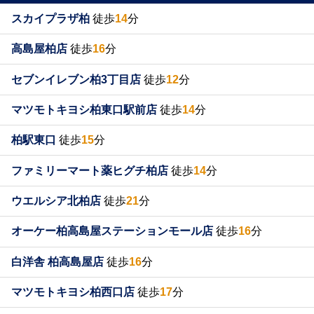
スカイプラザ柏
徒歩
14
分
高島屋柏店
徒歩
16
分
セブンイレブン柏3丁目店
徒歩
12
分
マツモトキヨシ柏東口駅前店
徒歩
14
分
柏駅東口
徒歩
15
分
ファミリーマート薬ヒグチ柏店
徒歩
14
分
ウエルシア北柏店
徒歩
21
分
オーケー柏高島屋ステーションモール店
徒歩
16
分
白洋舎 柏高島屋店
徒歩
16
分
マツモトキヨシ柏西口店
徒歩
17
分