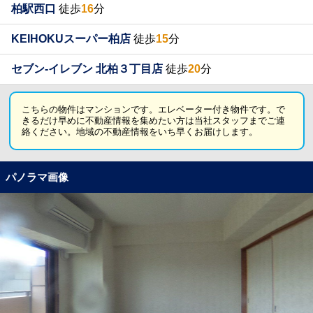
柏駅西口
徒歩
16
分
KEIHOKUスーパー柏店
徒歩
15
分
セブン-イレブン 北柏３丁目店
徒歩
20
分
こちらの物件はマンションです。エレベーター付き物件です。で
きるだけ早めに不動産情報を集めたい方は当社スタッフまでご連
絡ください。地域の不動産情報をいち早くお届けします。
パノラマ画像