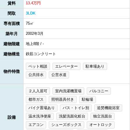
賃料
13.4万円
間取
3LDK
専有面積
75㎡
築年月
2002年3月
建物階建
地上8階 / -
建物構造
鉄筋コンクリート
ペット相談
エレベーター
駐車場あり
物件特徴
公共排水
公営水道
２人入居可
室内洗濯機置場
バルコニー
都市ガス
照明器具付き
駐輪場
バイク置場あり
バス・トイレ別
追焚機能浴室
温水洗浄便座
洗髪洗面化粧台
独立洗面台
設備
エアコン
シューズボックス
オートロック