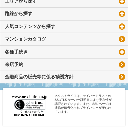
エリアから探す
click to expand contents
路線から探す
click to expand contents
人気コンテンツから探す
click to expand contents
マンションカタログ
各種手続き
click to expand contents
来店予約
金融商品の販売等に係る勧誘方針
ネクストライフは、サイバートラストの
SSL/TLS サーバー証明書により実在性が
認証されています。また、SSL ページは
通信が暗号化されプライバシーが守られ
ています。