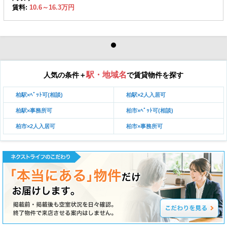
賃料:
10.6～16.3万円
駅・地域名
人気の条件＋
で賃貸物件を探す
柏駅×ﾍﾟｯﾄ可(相談)
柏駅×2人入居可
柏駅×事務所可
柏市×ﾍﾟｯﾄ可(相談)
柏市×2人入居可
柏市×事務所可