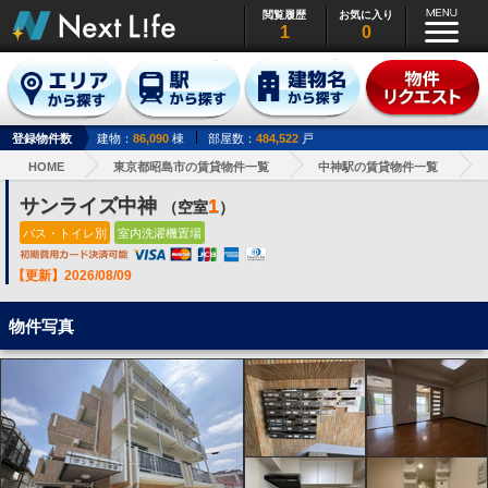
閲覧履歴
お気に入り
1
0
登録物件数
建物：
86,090
棟
部屋数：
484,522
戸
HOME
東京都昭島市の賃貸物件一覧
中神駅の賃貸物件一覧
サンライズ中神
1
（空室
）
バス・トイレ別
室内洗濯機置場
【更新】2026/08/09
物件写真