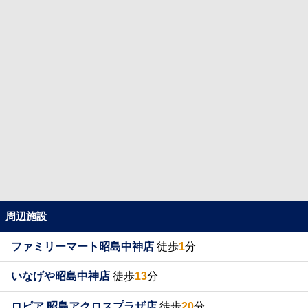
周辺施設
ファミリーマート昭島中神店
徒歩
1
分
いなげや昭島中神店
徒歩
13
分
ロピア 昭島アクロスプラザ店
徒歩
20
分