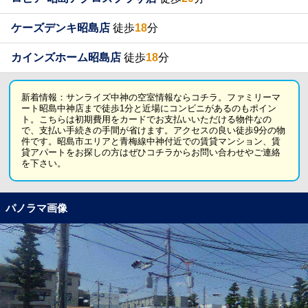
ケーズデンキ昭島店
徒歩
18
分
カインズホーム昭島店
徒歩
18
分
新着情報：サンライズ中神の空室情報ならコチラ。ファミリーマ
ート昭島中神店まで徒歩1分と近場にコンビニがあるのもポイン
ト。こちらは初期費用をカードでお支払いいただける物件なの
で、支払い手続きの手間が省けます。アクセスの良い徒歩9分の物
件です。昭島市エリアと青梅線中神付近での賃貸マンション、賃
貸アパートをお探しの方はぜひコチラからお問い合わせやご連絡
を下さい。
パノラマ画像