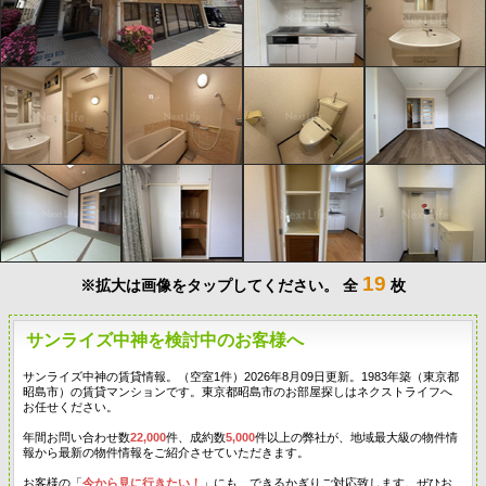
19
※拡大は画像をタップしてください。
全
枚
サンライズ中神を検討中のお客様へ
サンライズ中神の賃貸情報。（空室1件）2026年8月09日更新。1983年築（東京都
昭島市）の賃貸マンションです。東京都昭島市のお部屋探しはネクストライフへ
お任せください。
年間お問い合わせ数
22,000
件、成約数
5,000
件以上の弊社が、地域最大級の物件情
報から最新の物件情報をご紹介させていただきます。
お客様の「
今から見に行きたい！
」にも、できるかぎりご対応致します。ぜひお