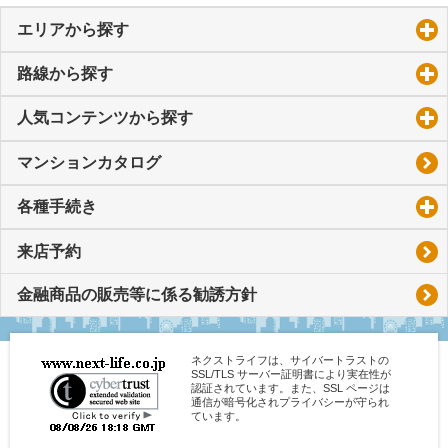
エリアから探す
click to expand contents
路線から探す
click to expand contents
人気コンテンツから探す
click to expand contents
マンションカタログ
各種手続き
click to expand contents
来店予約
金融商品の販売等に係る勧誘方針
ネクストライフは、サイバートラストの
SSL/TLS サーバー証明書により実在性が
認証されています。また、SSL ページは
通信が暗号化されプライバシーが守られ
ています。