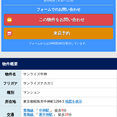
受付時間｜8:30～21:00
フォームでのお問い合わせ
この物件をお問い合わせ
来店予約
フォームからは24時間365日受付しています。
物件概要
物件名
サンライズ中神
フリガナ
サンライズナカガミ
種別
マンション
所在地
東京都昭島市中神町1294-3
地図を表示
青梅線
『
中神駅
』
徒歩
9
分
交通
青梅線
『
東中神駅
』
徒歩
18
分