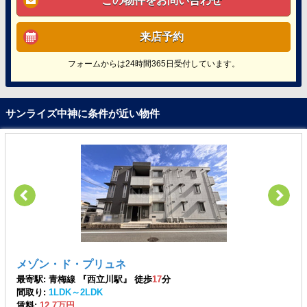
この物件をお問い合わせ
来店予約
フォームからは24時間365日受付しています。
サンライズ中神に条件が近い物件
メゾン・ド・プリュネ
最寄駅: 青梅線 『西立川駅』 徒歩
17
分
間取り:
1LDK～2LDK
賃料:
12.7万円