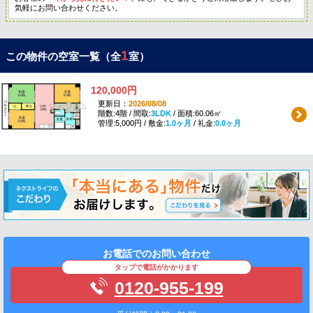
気軽にお問い合わせください。
1
この物件の空室一覧（全
室）
120,000円
更新日：
2026/08/08
階数:4階 / 間取:
3LDK
/ 面積:60.06㎡
管理:5,000円 / 敷金:
1.0ヶ月
/ 礼金:
0.0ヶ月
お電話でのお問い合わせ
タップで電話がかかります
0120-955-199