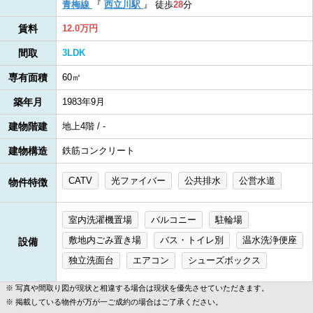
青梅線
『
西立川駅
』
徒歩
28
分
賃料
12.0万円
間取
3LDK
専有面積
60㎡
築年月
1983年9月
建物階建
地上4階 / -
建物構造
鉄筋コンクリート
CATV
光ファイバー
公共排水
公営水道
物件特徴
室内洗濯機置場
バルコニー
駐輪場
敷地内ごみ置き場
バス・トイレ別
温水洗浄便座
設備
独立洗面台
エアコン
シューズボックス
写真や間取り図が現状と相違する場合は現状を優先させていただきます。
掲載している物件が万が一ご成約の場合はご了承ください。