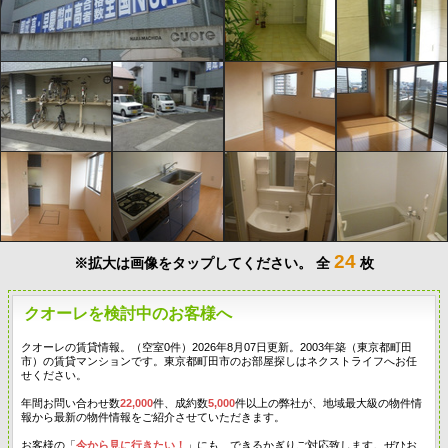
24
※拡大は画像をタップしてください。
全
枚
クオーレを検討中のお客様へ
クオーレの賃貸情報。（空室0件）2026年8月07日更新。2003年築（東京都町田
市）の賃貸マンションです。東京都町田市のお部屋探しはネクストライフへお任
せください。
年間お問い合わせ数
22,000
件、成約数
5,000
件以上の弊社が、地域最大級の物件情
報から最新の物件情報をご紹介させていただきます。
お客様の「
今から見に行きたい！
」にも、できるかぎりご対応致します。ぜひお