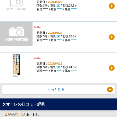
更新日：
2021/08/25
階数:3階 / 間取:
1K
/ 面積:24.6㎡
管理:***** / 敷金:
*****
/ 礼金:
*****
*****
更新日：
2021/08/24
階数:3階 / 間取:
1K
/ 面積:28.8㎡
管理:***** / 敷金:
*****
/ 礼金:
*****
*****
更新日：
2026/04/19
階数:3階 / 間取:
1K
/ 面積:24.6㎡
管理:***** / 敷金:
*****
/ 礼金:
*****
もっと見る
クオーレの口コミ・評判
全
1
件の
口コミ
があります。