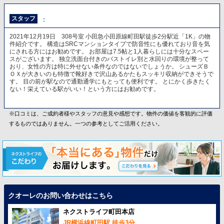
スタッフ
-
2021年12月19日 308号室 小田急小田原線町田駅徒歩2分駅近「1K」の物
件紹介です。 構造はSRCマンションタイプで防音性にも優れており音を気
にされる方にはお勧めです。 お部屋は7.5帖と1人暮らしには十分なスペー
スがございます。 独立洗面台付きのバストイレ別と水回りの環境が整って
おり、女性の方は特に外せない条件なのではないでしょうか。 シューズＢ
ＯＸが大きいのも特徴で靴好きで沢山あるかたもスッキリ収納ができそうで
す。 目の前が駅なので通勤通学にもとっても便利です。 とにかく歩きたく
ない！栄えている駅がいい！という方にはお勧めです。
※口コミは、ご成約者様やスタッフの意見や感想です。物件の価値を客観的に評価
するものではありません。一つの参考としてご活用ください。
クオーレのお問い合わせはこちら
ネクストライフ町田本店
JR横浜線町田駅 徒歩3分