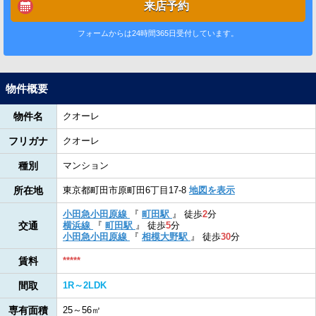
来店予約
フォームからは24時間365日受付しています。
物件概要
物件名
クオーレ
フリガナ
クオーレ
種別
マンション
所在地
東京都町田市原町田6丁目17-8
地図を表示
小田急小田原線
『
町田駅
』
徒歩
2
分
交通
横浜線
『
町田駅
』
徒歩
5
分
小田急小田原線
『
相模大野駅
』
徒歩
30
分
賃料
*****
間取
1R～2LDK
専有面積
25～56㎡