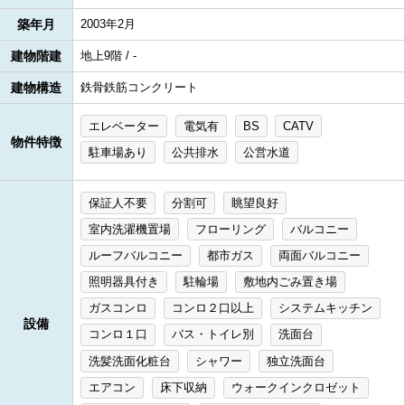
築年月
2003年2月
建物階建
地上9階 / -
建物構造
鉄骨鉄筋コンクリート
エレベーター
電気有
BS
CATV
物件特徴
駐車場あり
公共排水
公営水道
保証人不要
分割可
眺望良好
室内洗濯機置場
フローリング
バルコニー
ルーフバルコニー
都市ガス
両面バルコニー
照明器具付き
駐輪場
敷地内ごみ置き場
ガスコンロ
コンロ２口以上
システムキッチン
設備
コンロ１口
バス・トイレ別
洗面台
洗髪洗面化粧台
シャワー
独立洗面台
エアコン
床下収納
ウォークインクロゼット