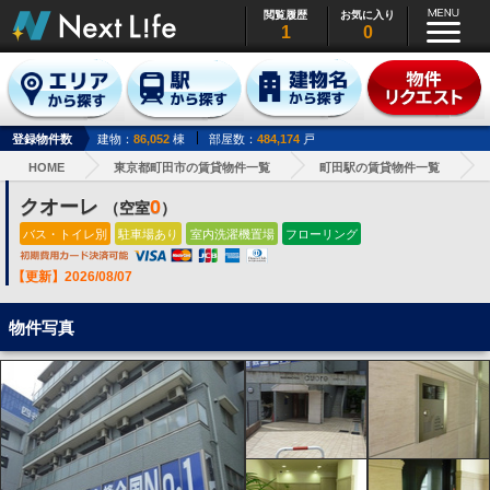
閲覧履歴
お気に入り
1
0
登録物件数
建物：
86,052
棟
部屋数：
484,174
戸
HOME
東京都町田市の賃貸物件一覧
町田駅の賃貸物件一覧
クオーレ
0
（空室
）
バス・トイレ別
駐車場あり
室内洗濯機置場
フローリング
【更新】2026/08/07
物件写真