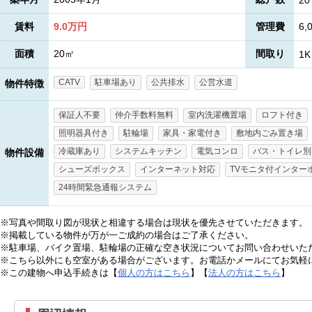
20
賃料
9.0万円
管理費
6,
面積
20㎡
間取り
1K
CATV
駐車場あり
公共排水
公営水道
物件特徴
保証人不要
仲介手数料無料
室内洗濯機置場
ロフト付き
照明器具付き
駐輪場
家具・家電付き
敷地内ごみ置き場
冷蔵庫あり
システムキッチン
電気コンロ
バス・トイレ別
物件設備
シューズボックス
インターネット対応
TVモニタ付インター
24時間緊急通報システム
※写真や間取り図が現状と相違する場合は現状を優先させていただきます。
※掲載している物件が万が一ご成約の場合はご了承ください。
※駐車場、バイク置場、駐輪場の正確な空き状況についてお問い合わせいた
※こちら以外にも空室がある場合がございます。お電話かメールにてお気軽
※この建物へ申込手続きは【
個人の方はこちら
】【
法人の方はこちら
】