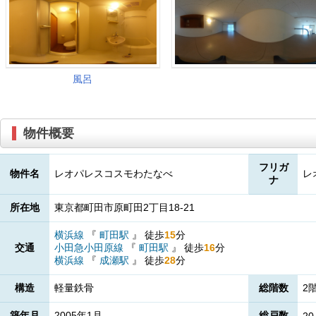
物件概要
フリガ
物件名
レオパレスコスモわたなべ
レ
ナ
所在地
東京都町田市原町田2丁目18-21
横浜線
『
町田駅
』
徒歩
15
分
交通
小田急小田原線
『
町田駅
』
徒歩
16
分
横浜線
『
成瀬駅
』
徒歩
28
分
構造
軽量鉄骨
総階数
2
築年月
2005年1月
総戸数