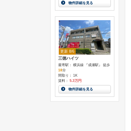
物件詳細を見る
更新 8/6
三徳ハイツ
最寄駅： 横浜線 『成瀬駅』 徒歩
18
分
間取り： 1K
賃料：
5.3万円
物件詳細を見る