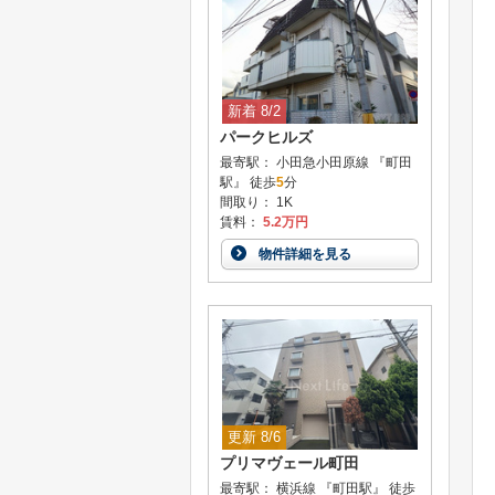
新着 8/2
パークヒルズ
最寄駅： 小田急小田原線 『町田
駅』 徒歩
5
分
間取り： 1K
賃料：
5.2万円
物件詳細を見る
更新 8/6
プリマヴェール町田
最寄駅： 横浜線 『町田駅』 徒歩