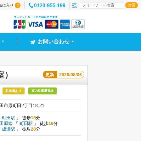
0120-955-199
気に入り
0
お問い合わせ
▼
▼
室）
更新
2026/08/06
駐車場あり
室内洗濯機置場
田市原町田2丁目18-21
『
町田駅
』
徒歩
15
分
小田原線
『
町田駅
』
徒歩
16
分
『
成瀬駅
』
徒歩
28
分