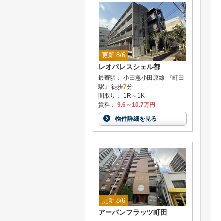
更新 8/6
レオパレスシェル都
最寄駅： 小田急小田原線 『町田
駅』 徒歩
7
分
間取り： 1R～1K
賃料：
9.6～10.7万円
物件詳細を見る
更新 8/6
アーバンフラッツ町田