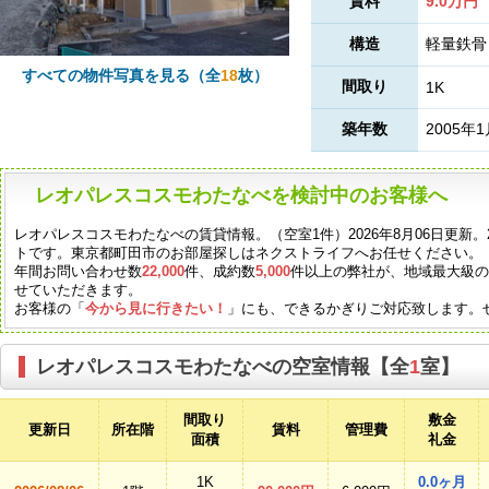
賃料
9.0万円
構造
軽量鉄骨
すべての物件写真を見る（全
18
枚）
間取り
1K
築年数
2005年
レオパレスコスモわたなべを検討中のお客様へ
レオパレスコスモわたなべの賃貸情報。（空室1件）2026年8月06日更新。
トです。東京都町田市のお部屋探しはネクストライフへお任せください。
年間お問い合わせ数
22,000
件、成約数
5,000
件以上の弊社が、地域最大級
せていただきます。
お客様の「
今から見に行きたい！
」にも、できるかぎりご対応致します。
レオパレスコスモわたなべの空室情報【全
1
室】
間取り
敷金
更新日
所在階
賃料
管理費
面積
礼金
1K
0.0ヶ月