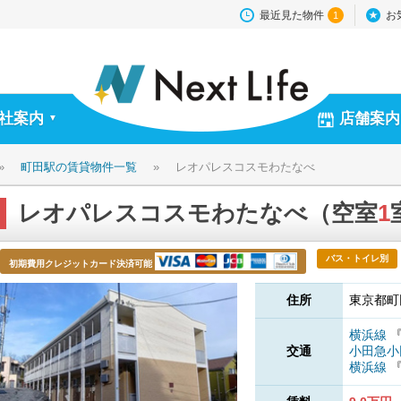
最近見た物件
お
1
社案内
店舗案内
▼
»
町田駅の賃貸物件一覧
»
レオパレスコスモわたなべ
レオパレスコスモわたなべ（空室
1
バス・トイレ別
初期費用クレジットカード決済可能
住所
東京都町
横浜線
交通
小田急
横浜線