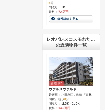
5
分
間取り： 1K
賃料：
7.4万円
物件詳細を見る
レオパレスコスモわたなべ
の近隣物件一覧
新着 8/4
ヴァルスヴァルド
最寄駅： 小田急江ノ島線 『東林
間駅』 徒歩
8
分
間取り： 1LDK～2LDK
賃料：
14.0万円