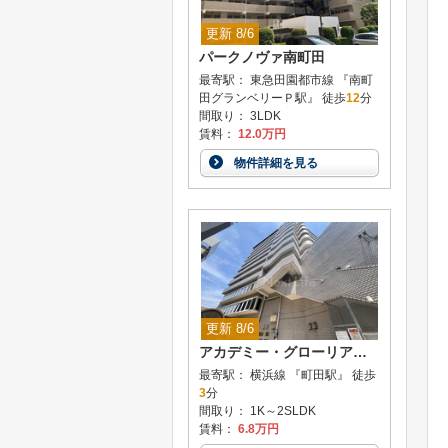
更新 8/6
パークノヴァ南町田
最寄駅： 東急田園都市線 『南町
田グランベリーＰ駅』 徒歩
12
分
間取り： 3LDK
賃料：
12.0万円
物件詳細を見る
更新 8/6
アカデミー・グローリア初穂町田合同ビル
最寄駅： 横浜線 『町田駅』 徒歩
3
分
間取り： 1K～2SLDK
賃料：
6.8万円