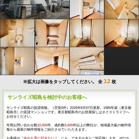
12
※拡大は画像をタップしてください。
全
枚
サンライズ昭島を検討中のお客様へ
サンライズ昭島の賃貸情報。（空室0件）2026年8月07日更新。1985年築（東京都
昭島市）の賃貸マンションです。東京都昭島市のお部屋探しはネクストライフへ
お任せください。
年間お問い合わせ数
22,000
件、成約数
5,000
件以上の弊社が、地域最大級の物件情
報から最新の物件情報をご紹介させていただきます。
お客様の「
今から見に行きたい！
」にも、できるかぎりご対応致します。ぜひお