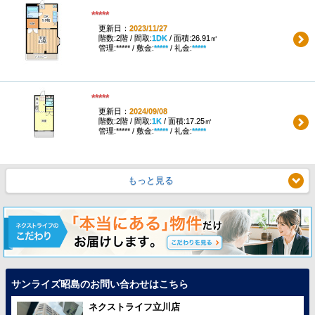
*****
更新日：
2023/11/27
階数:2階 / 間取:
1DK
/ 面積:26.91㎡
管理:***** / 敷金:
*****
/ 礼金:
*****
*****
更新日：
2024/09/08
階数:2階 / 間取:
1K
/ 面積:17.25㎡
管理:***** / 敷金:
*****
/ 礼金:
*****
もっと見る
サンライズ昭島のお問い合わせはこちら
ネクストライフ立川店