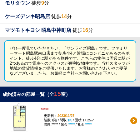
モリタウン
徒歩
9
分
ケーズデンキ昭島店
徒歩
14
分
マツモトキヨシ 昭島中神町店
徒歩
16
分
ぜひ一度見ていただきたい、「サンライズ昭島」です。ファミリ
ーマート昭島駅南口店まで徒歩4分と近場にコンビニがあるのもポ
イント。徒歩4分に駅がある物件です。こちらの物件は周辺に駅が
2つあるので電車へのアクセスが便利な物件です。当社スタッフが
地域の賃貸情報をご提供いたします。お客様のこだわりやご要望
などございましたら、お気軽に当社へお問い合わせ下さい。
15
成約済みの部屋一覧（全
室）
*****
更新日：
2023/11/27
階数:1階 / 間取:
1K
/ 面積:17.25㎡
管理:***** / 敷金:
*****
/ 礼金:
*****