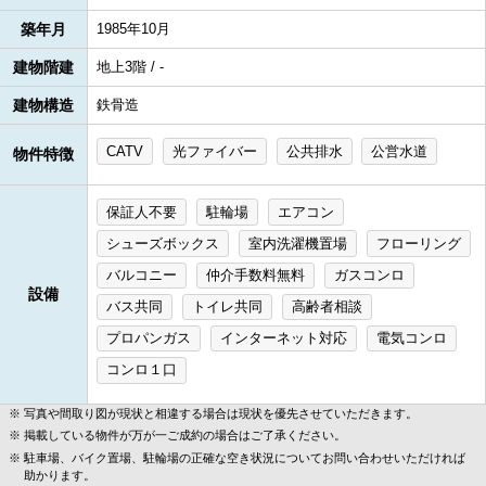
築年月
1985年10月
建物階建
地上3階 / -
建物構造
鉄骨造
CATV
光ファイバー
公共排水
公営水道
物件特徴
保証人不要
駐輪場
エアコン
シューズボックス
室内洗濯機置場
フローリング
バルコニー
仲介手数料無料
ガスコンロ
設備
バス共同
トイレ共同
高齢者相談
プロパンガス
インターネット対応
電気コンロ
コンロ１口
写真や間取り図が現状と相違する場合は現状を優先させていただきます。
掲載している物件が万が一ご成約の場合はご了承ください。
駐車場、バイク置場、駐輪場の正確な空き状況についてお問い合わせいただければ
助かります。