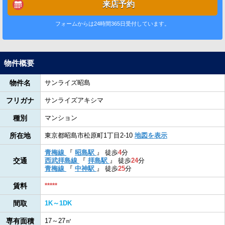
来店予約
フォームからは24時間365日受付しています。
物件概要
物件名
サンライズ昭島
フリガナ
サンライズアキシマ
種別
マンション
所在地
東京都昭島市松原町1丁目2-10
地図を表示
青梅線
『
昭島駅
』
徒歩
4
分
交通
西武拝島線
『
拝島駅
』
徒歩
24
分
青梅線
『
中神駅
』
徒歩
25
分
賃料
*****
間取
1K～1DK
専有面積
17～27㎡