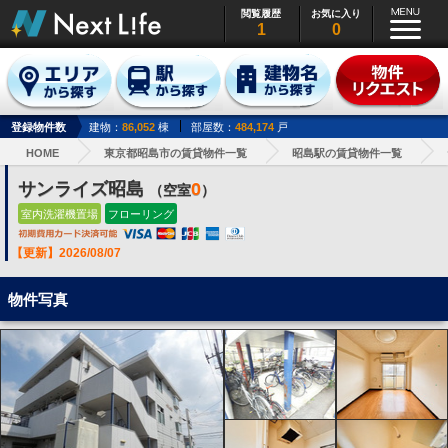
閲覧履歴
お気に入り
1
0
登録物件数
建物：
86,052
棟
部屋数：
484,174
戸
HOME
東京都昭島市の賃貸物件一覧
昭島駅の賃貸物件一覧
サンライズ昭島
0
（空室
）
室内洗濯機置場
フローリング
【更新】2026/08/07
物件写真