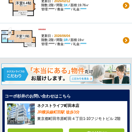
更新日：
2025/02/12
階数:2階 / 間取:
1K
/ 面積:19.76㎡
管理:***** / 敷金:
*****
/ 礼金:
*****
*****
更新日：
2026/06/04
階数:2階 / 間取:
1R
/ 面積:19㎡
管理:***** / 敷金:
*****
/ 礼金:
*****
コーポ杉井のお問い合わせはこちら
ネクストライフ町田本店
JR横浜線町田駅 徒歩3分
東京都町田市原町田４丁目1-10フジモトビル 2階