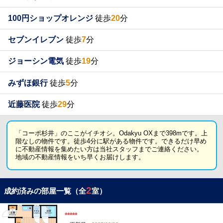
100円ショップオレンジ
徒歩
20
分
セブンイレブン
徒歩
7
分
ジョーシン電気
徒歩
19
分
みずほ銀行
徒歩
5
分
近藤医院
徒歩
29
分
「コーポ杉井」のここがイチオシ。Odakyu OXまで398mです。上
階なしの物件です。徒歩4分に駅がある物件です。できるだけ早め
に不動産情報を集めたい方は当社スタッフまでご連絡ください。
地域の不動産情報をいち早くお届けします。
2
成約済みの部屋一覧（全
室）
*****