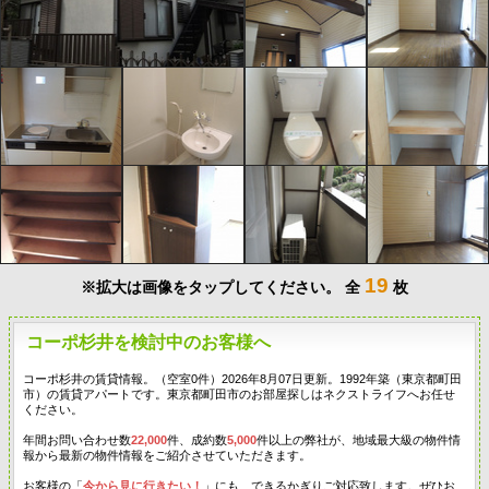
19
※拡大は画像をタップしてください。
全
枚
コーポ杉井を検討中のお客様へ
コーポ杉井の賃貸情報。（空室0件）2026年8月07日更新。1992年築（東京都町田
市）の賃貸アパートです。東京都町田市のお部屋探しはネクストライフへお任せ
ください。
年間お問い合わせ数
22,000
件、成約数
5,000
件以上の弊社が、地域最大級の物件情
報から最新の物件情報をご紹介させていただきます。
お客様の「
今から見に行きたい！
」にも、できるかぎりご対応致します。ぜひお