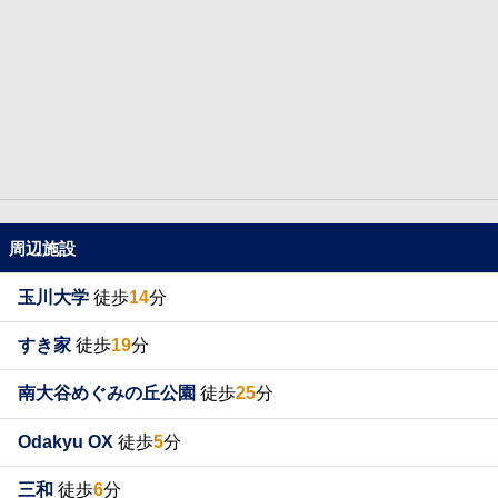
周辺施設
玉川大学
徒歩
14
分
すき家
徒歩
19
分
南大谷めぐみの丘公園
徒歩
25
分
Odakyu OX
徒歩
5
分
三和
徒歩
6
分