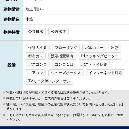
建物階建
地上2階 / -
建物構造
木造
公共排水
公営水道
物件特徴
保証人不要
フローリング
バルコニー
出窓
都市ガス
洗濯機置場有
IHクッキングヒーター
ガスコンロ
コンロ１口
バス・トイレ別
設備
エアコン
シューズボックス
インターネット対応
TVモニタ付インターホン
写真や間取り図が現状と相違する場合は現状を優先させていただきます。
掲載している物件が万が一ご成約の場合はご了承ください。
駐車場、バイク置場、駐輪場の正確な空き状況についてお問い合わせいただければ
助かります。
こちら以外にも空室がある場合がございます。お電話かメールにてお気軽にご連絡
ください。