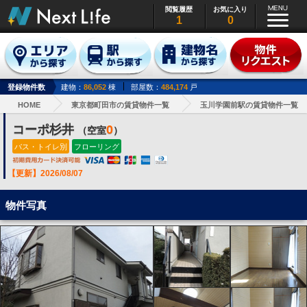
閲覧履歴
お気に入り
1
0
登録物件数
建物：
86,052
棟
部屋数：
484,174
戸
HOME
東京都町田市の賃貸物件一覧
玉川学園前駅の賃貸物件一覧
コーポ杉井
0
（空室
）
バス・トイレ別
フローリング
【更新】2026/08/07
物件写真