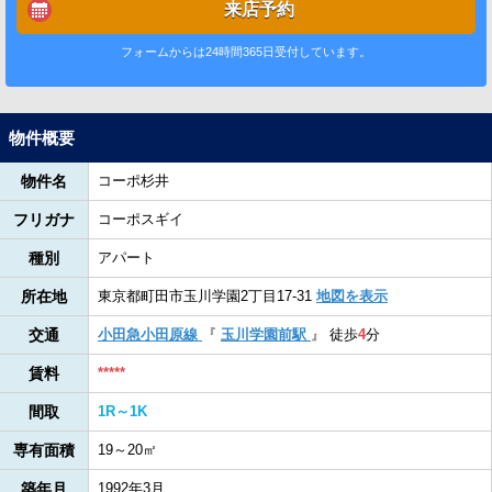
来店予約
フォームからは24時間365日受付しています。
物件概要
物件名
コーポ杉井
フリガナ
コーポスギイ
種別
アパート
所在地
東京都町田市玉川学園2丁目17-31
地図を表示
交通
小田急小田原線
『
玉川学園前駅
』
徒歩
4
分
賃料
*****
間取
1R～1K
専有面積
19～20㎡
築年月
1992年3月