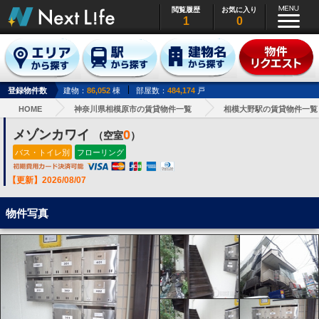
閲覧履歴
お気に入り
1
0
登録物件数
建物：
86,052
棟
部屋数：
484,174
戸
HOME
神奈川県相模原市の賃貸物件一覧
相模大野駅の賃貸物件一覧
メゾンカワイ
0
（空室
）
バス・トイレ別
フローリング
【更新】2026/08/07
物件写真