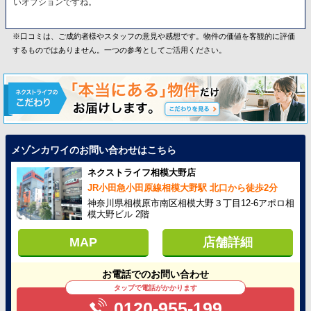
いオプションですね。
※口コミは、ご成約者様やスタッフの意見や感想です。物件の価値を客観的に評価
するものではありません。一つの参考としてご活用ください。
メゾンカワイのお問い合わせはこちら
ネクストライフ相模大野店
JR小田急小田原線相模大野駅 北口から徒歩2分
神奈川県相模原市南区相模大野３丁目12-6アポロ相
模大野ビル 2階
MAP
店舗詳細
お電話でのお問い合わせ
タップで電話がかかります
0120-955-199