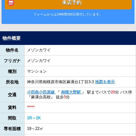
来店予約
フォームからは24時間365日受付しています。
物件概要
物件名
メゾンカワイ
フリガナ
メゾンカワイ
種別
マンション
所在地
神奈川県相模原市南区麻溝台1丁目3-3
地図を表示
小田急小田原線
『
相模大野駅
』
駅までバスで
20
分
バス停
交通
『麻溝台高校』
徒歩
5
分
賃料
*****
間取
1R～1K
専有面積
19～22㎡