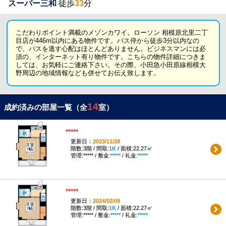
スーパー三和
徒歩
33
分
こだわりポイント満載のメゾンカワイ。ローソン 相模原北里二丁
目店が446m以内にある物件です。バス停から徒歩3分以内なの
で、バスを逃す心配はほとんどありません。ビジネスマンには必
須の、インターネット有り物件です。こちらの物件詳細につきま
しては、お気軽にご連絡下さい。その際、小田急小田原線相模大
野周辺の地域情報なども併せてお伝え致します。
14
成約済みの部屋一覧（全
室）
*****
更新日：
2023/11/28
階数:3階 / 間取:
1K
/ 面積:22.27㎡
管理:***** / 敷金:
*****
/ 礼金:
*****
*****
更新日：
2024/02/09
階数:3階 / 間取:
1K
/ 面積:22.27㎡
管理:***** / 敷金:
*****
/ 礼金:
*****