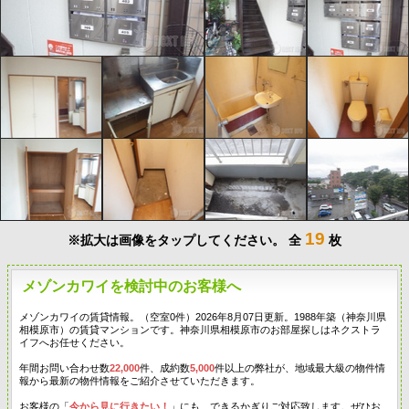
19
※拡大は画像をタップしてください。
全
枚
メゾンカワイを検討中のお客様へ
メゾンカワイの賃貸情報。（空室0件）2026年8月07日更新。1988年築（神奈川県
相模原市）の賃貸マンションです。神奈川県相模原市のお部屋探しはネクストラ
イフへお任せください。
年間お問い合わせ数
22,000
件、成約数
5,000
件以上の弊社が、地域最大級の物件情
報から最新の物件情報をご紹介させていただきます。
お客様の「
今から見に行きたい！
」にも、できるかぎりご対応致します。ぜひお