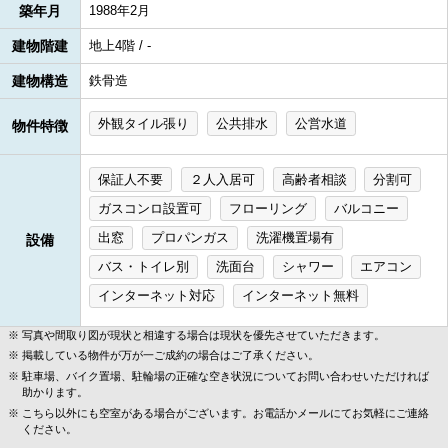
築年月
1988年2月
建物階建
地上4階 / -
建物構造
鉄骨造
外観タイル張り
公共排水
公営水道
物件特徴
保証人不要
２人入居可
高齢者相談
分割可
ガスコンロ設置可
フローリング
バルコニー
出窓
プロパンガス
洗濯機置場有
設備
バス・トイレ別
洗面台
シャワー
エアコン
インターネット対応
インターネット無料
写真や間取り図が現状と相違する場合は現状を優先させていただきます。
掲載している物件が万が一ご成約の場合はご了承ください。
駐車場、バイク置場、駐輪場の正確な空き状況についてお問い合わせいただければ
助かります。
こちら以外にも空室がある場合がございます。お電話かメールにてお気軽にご連絡
ください。