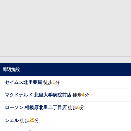
周辺施設
セイムス北里薬局
徒歩
1
分
マクドナルド 北里大学病院前店
徒歩
4
分
ローソン 相模原北里二丁目店
徒歩
6
分
シェル
徒歩
25
分