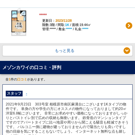
*****
更新日：
2023/11/28
階数:3階 / 間取:
1K
/ 面積:19.44㎡
管理:***** / 敷金:
*****
/ 礼金:
*****
もっと見る
メゾンカワイの口コミ・評判
全
1
件の
口コミ
があります。
スタッフ
-
2021年9月23日 303号室 相模原市南区麻溝台にございます1Kタイプの物
件です。 単身の方や学生の方にオススメの物件になっておりまして約20㎡
洋室6.8帖ございます。 非常にお求めやすい価格になっておりますがしっか
りとバストイレ別で広めの収納も御座います。 鉄骨造のマンションタイプ
ですのでアパートタイプに比べ地震や周りから聞こえる騒音も軽減できそう
です。 バルコニー側に建物が建っておりませんので陽当たりも良いですし
他の目線を気にすることもないでしょう。 インターネット無料な点も嬉し