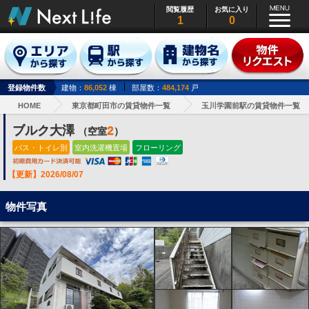
閲覧履歴
お気に入り
1
0
登録物件数
建物：
86,052
棟
部屋数：
484,174
戸
HOME
東京都町田市の賃貸物件一覧
玉川学園前駅の賃貸物件一覧
ブルク大澤
2
（空室
）
バス・トイレ別
室内洗濯機置場
フローリング
【更新】2026/08/07
物件写真