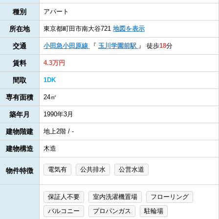
種別
アパート
所在地
東京都町田市南大谷721
地図を表示
交通
小田急小田原線
『
玉川学園前駅
』
徒歩
18
分
賃料
4.3万円
間取
1DK
専有面積
24㎡
築年月
1990年3月
建物階建
地上2階 / -
建物構造
木造
電気有
公共排水
公営水道
物件特徴
保証人不要
室内洗濯機置場
フローリング
バルコニー
プロパンガス
駐輪場