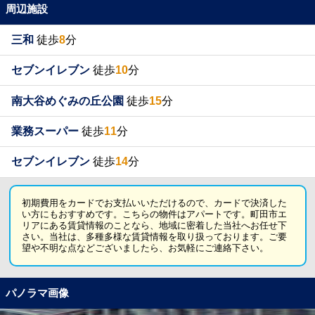
周辺施設
三和
徒歩
8
分
セブンイレブン
徒歩
10
分
南大谷めぐみの丘公園
徒歩
15
分
業務スーパー
徒歩
11
分
セブンイレブン
徒歩
14
分
初期費用をカードでお支払いいただけるので、カードで決済した
い方にもおすすめです。こちらの物件はアパートです。町田市エ
リアにある賃貸情報のことなら、地域に密着した当社へお任せ下
さい。当社は、多種多様な賃貸情報を取り扱っております。ご要
望や不明な点などございましたら、お気軽にご連絡下さい。
パノラマ画像