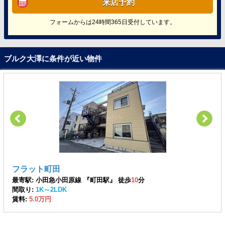
来店予約
フォームからは24時間365日受付しています。
ブルク大澤に条件が近い物件
フラット町田
最寄駅: 小田急小田原線 『町田駅』 徒歩
10
分
間取り:
1K～2LDK
賃料:
5.0万円