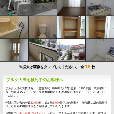
18
※拡大は画像をタップしてください。
全
枚
ブルク大澤を検討中のお客様へ
ブルク大澤の賃貸情報。（空室2件）2026年8月07日更新。1990年築（東京都町田
市）の賃貸アパートです。東京都町田市のお部屋探しはネクストライフへお任せ
ください。
年間お問い合わせ数
22,000
件、成約数
5,000
件以上の弊社が、地域最大級の物件情
報から最新の物件情報をご紹介させていただきます。
お客様の「
今から見に行きたい！
」にも、できるかぎりご対応致します。ぜひお