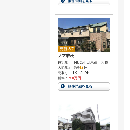
物件詳細を見る
更新 8/7
ノア若松
最寄駅： 小田急小田原線 『相模
大野駅』 徒歩
18
分
間取り： 1K～2LDK
賃料：
5.0万円
物件詳細を見る