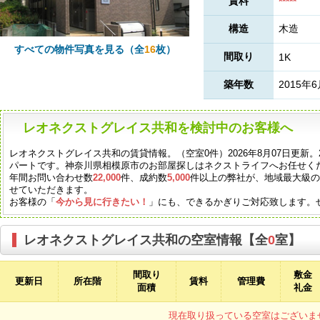
賃料
*****
構造
木造
すべての物件写真を見る（全
16
枚）
間取り
1K
築年数
2015年
レオネクストグレイス共和を検討中のお客様へ
レオネクストグレイス共和の賃貸情報。（空室0件）2026年8月07日更新。
パートです。神奈川県相模原市のお部屋探しはネクストライフへお任せく
年間お問い合わせ数
22,000
件、成約数
5,000
件以上の弊社が、地域最大級
せていただきます。
お客様の「
今から見に行きたい！
」にも、できるかぎりご対応致します。
レオネクストグレイス共和の空室情報【全
0
室】
間取り
敷金
更新日
所在階
賃料
管理費
面積
礼金
現在取り扱っている空室はございま