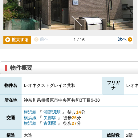
前へ
次へ
1 / 16
物件概要
フリガ
物件名
レオネクストグレイス共和
レオ
ナ
所在地
神奈川県相模原市中央区共和3丁目9-38
横浜線
『
淵野辺駅
』
徒歩
14
分
交通
横浜線
『
矢部駅
』
徒歩
26
分
横浜線
『
古淵駅
』
徒歩
27
分
構造
木造
総階数
2階