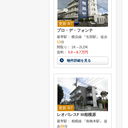
更新 8/7
プロ・デ・フォンテ
最寄駅： 横浜線 『矢部駅』 徒歩
13
分
間取り： 1K～2LDK
賃料：
5.0～8.7万円
物件詳細を見る
更新 8/7
レオパレスF III相模原
最寄駅： 相模線 『南橋本駅』 徒
歩
20
分