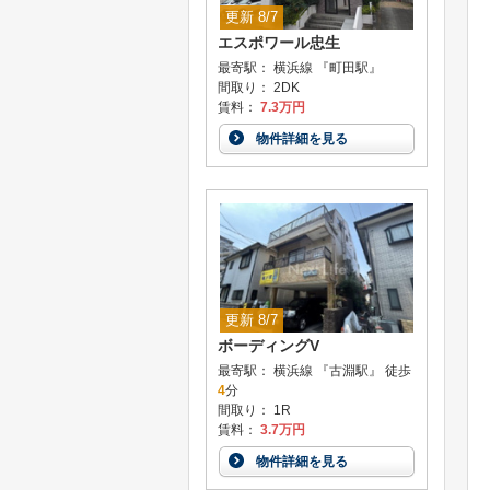
更新 8/7
エスポワール忠生
最寄駅： 横浜線 『町田駅』
間取り： 2DK
賃料：
7.3万円
物件詳細を見る
更新 8/7
ボーディングV
最寄駅： 横浜線 『古淵駅』 徒歩
4
分
間取り： 1R
賃料：
3.7万円
物件詳細を見る