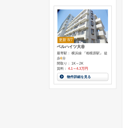
更新 8/7
ベルハイツ大谷
最寄駅： 横浜線 『相模原駅』 徒
歩
6
分
間取り： 1K～2K
賃料：
4.1～4.3万円
物件詳細を見る