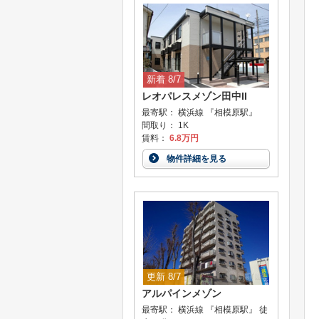
新着 8/7
レオパレスメゾン田中II
最寄駅： 横浜線 『相模原駅』
間取り： 1K
賃料：
6.8万円
物件詳細を見る
更新 8/7
アルパインメゾン
最寄駅： 横浜線 『相模原駅』 徒