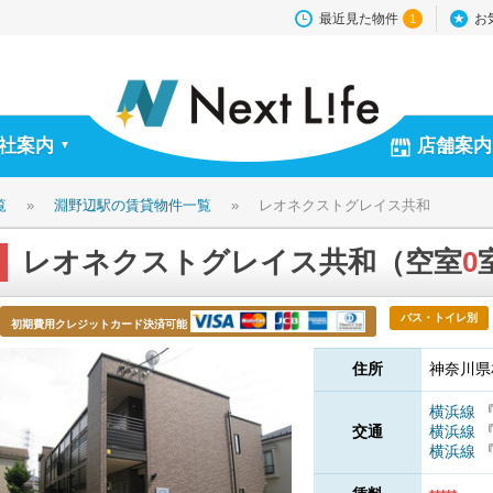
最近見た物件
お
1
社案内
店舗案内
▼
覧
»
淵野辺駅の賃貸物件一覧
»
レオネクストグレイス共和
レオネクストグレイス共和（空室
0
バス・トイレ別
初期費用クレジットカード決済可能
住所
神奈川県
横浜線
交通
横浜線
横浜線