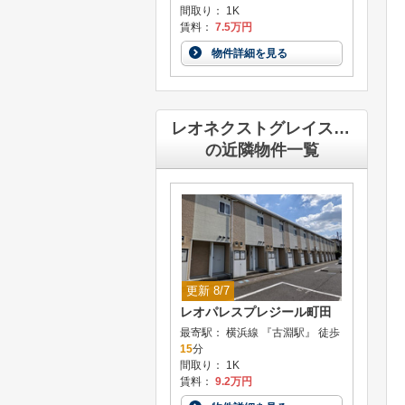
間取り： 1K
賃料：
7.5万円
物件詳細を見る
レオネクストグレイス共和
の近隣物件一覧
更新 8/7
レオパレスプレジール町田
最寄駅： 横浜線 『古淵駅』 徒歩
15
分
間取り： 1K
賃料：
9.2万円