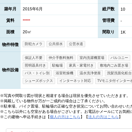
築年月
2015年6月
総戸数
10
賃料
管理費
*****
-
面積
20㎡
間取り
1K
防犯カメラ
公共排水
公営水道
物件特徴
保証人不要
仲介手数料無料
室内洗濯機置場
バルコニー
照明器具付き
駐輪場
家具・家電付き
敷地内ごみ置き場
物件設備
バス・トイレ別
浴室乾燥機
温水洗浄便座
洗髪洗面化粧台
シューズボックス
インターネット対応
TVモニタ付インター
※写真や間取り図が現状と相違する場合は現状を優先させていただきます。
※掲載している物件が万が一ご成約の場合はご了承ください。
※駐車場、バイク置場、駐輪場の正確な空き状況についてお問い合わせいた
※こちら以外にも空室がある場合がございます。お電話かメールにてお気軽
※この建物へ申込手続きは【
個人の方はこちら
】【
法人の方はこちら
】