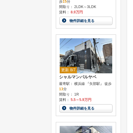
歩
15
分
間取り： 2LDK～3LDK
賃料：
8.9万円
物件詳細を見る
更新 8/7
シャルマンパルヤベ
最寄駅： 横浜線 『矢部駅』 徒歩
13
分
間取り： 1R
賃料：
5.5～5.9万円
物件詳細を見る