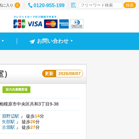
0120-955-199
気に入り
0
お問い合わせ
▼
▼
室）
更新
2026/08/07
室内洗濯機置場
相模原市中央区共和3丁目9-38
『
淵野辺駅
』
徒歩
14
分
『
矢部駅
』
徒歩
26
分
『
古淵駅
』
徒歩
27
分