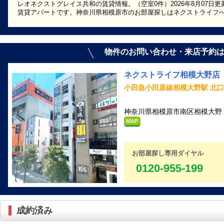
レオネクストグレイス共和の賃貸情報。（空室0件）2026年8月07日更
賃貸アパートです。神奈川県相模原市のお部屋探しはネクストライフ
物件のお問い合わせ・来店予約
ネクストライフ相模大野店
小田急小田原線相模大野駅 北口
神奈川県相模原市南区相模大野３
MAP
お部屋探し専用ダイヤル
0120-955-199
成約済み