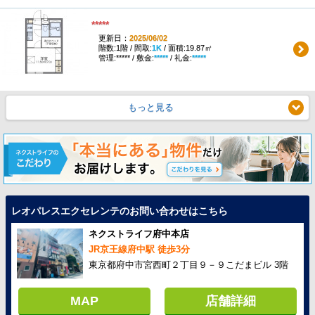
*****
更新日：
2025/06/02
階数:1階 / 間取:
1K
/ 面積:19.87㎡
管理:***** / 敷金:
*****
/ 礼金:
*****
もっと見る
レオパレスエクセレンテのお問い合わせはこちら
ネクストライフ府中本店
JR京王線府中駅 徒歩3分
東京都府中市宮西町２丁目９－９こだまビル 3階
MAP
店舗詳細