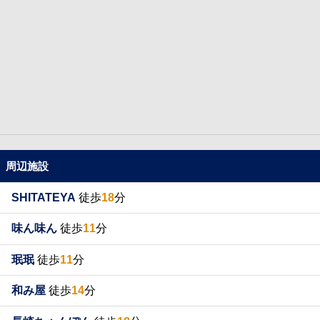
周辺施設
SHITATEYA
徒歩
18
分
味ん味ん
徒歩
11
分
珉珉
徒歩
11
分
和み屋
徒歩
14
分