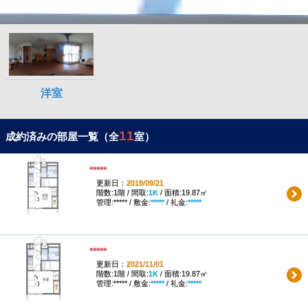
11
成約済みの部屋一覧（全
室）
*****
更新日：
2019/09/21
階数:1階 / 間取:
1K
/ 面積:19.87㎡
管理:***** / 敷金:
*****
/ 礼金:
*****
*****
更新日：
2021/11/01
階数:1階 / 間取:
1K
/ 面積:19.87㎡
管理:***** / 敷金:
*****
/ 礼金:
*****