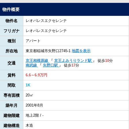
物件概要
物件名
レオパレスエクセレンテ
フリガナ
レオパレスエクセレンテ
種別
アパート
所在地
東京都稲城市矢野口2745-1
地図を表示
京王相模原線
『
京王よみうりランド駅
』
徒歩
10
分
交通
南武線
『
矢野口駅
』
徒歩
17
分
賃料
6.6～6.9万円
間取
1K
専有面積
20㎡
築年月
2001年8月
建物階建
地上2階 / -
建物構造
木造