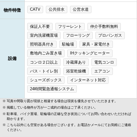
CATV
公共排水
公営水道
物件特徴
保証人不要
フリーレント
仲介手数料無料
室内洗濯機置場
フローリング
プロパンガス
照明器具付き
駐輪場
家具・家電付き
敷地内ごみ置き場
IHクッキングヒーター
設備
コンロ２口以上
冷蔵庫あり
電気コンロ
バス・トイレ別
浴室乾燥機
エアコン
シューズボックス
インターネット対応
24時間緊急通報システム
写真や間取り図が現状と相違する場合は現状を優先させていただきます。
掲載している物件が万が一ご成約の場合はご了承ください。
駐車場、バイク置場、駐輪場の正確な空き状況についてお問い合わせいただければ
助かります。
こちら以外にも空室がある場合がございます。お電話かメールにてお気軽にご連絡
ください。