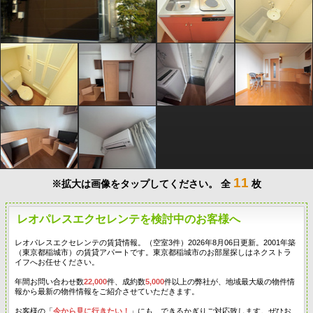
11
※拡大は画像をタップしてください。
全
枚
レオパレスエクセレンテを検討中のお客様へ
レオパレスエクセレンテの賃貸情報。（空室3件）2026年8月06日更新。2001年築
（東京都稲城市）の賃貸アパートです。東京都稲城市のお部屋探しはネクストラ
イフへお任せください。
年間お問い合わせ数
22,000
件、成約数
5,000
件以上の弊社が、地域最大級の物件情
報から最新の物件情報をご紹介させていただきます。
お客様の「
今から見に行きたい！
」にも、できるかぎりご対応致します。ぜひお