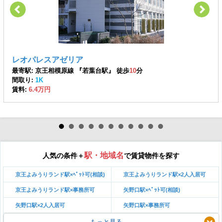
レオパレスアゼリア
最寄駅: 京王相模原線 『若葉台駅』 徒歩
10
分
間取り:
1K
賃料:
6.4万円
駅・地域名
人気の条件＋
で賃貸物件を探す
京王よみうりランド駅×ﾍﾟｯﾄ可(相談)
京王よみうりランド駅×2人入居可
京王よみうりランド駅×事務所可
矢野口駅×ﾍﾟｯﾄ可(相談)
矢野口駅×2人入居可
矢野口駅×事務所可
もっと見る