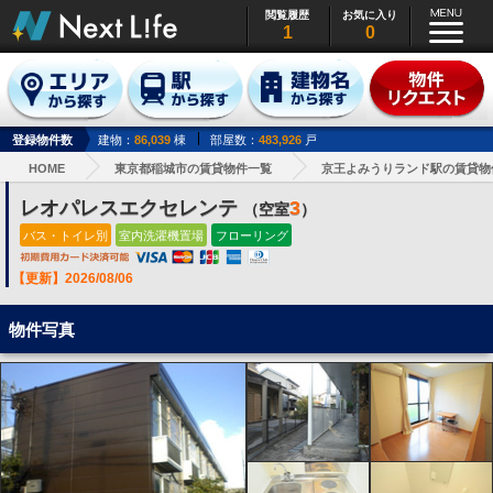
閲覧履歴
お気に入り
1
0
登録物件数
建物：
86,039
棟
部屋数：
483,926
戸
HOME
東京都稲城市の賃貸物件一覧
京王よみうりランド駅の賃貸物
レオパレスエクセレンテ
3
（空室
）
バス・トイレ別
室内洗濯機置場
フローリング
【更新】2026/08/06
物件写真