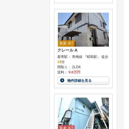
更新 8/7
クレール A
最寄駅： 青梅線 『昭島駅』 徒歩
18
分
間取り： 2LDK
賃料：
9.8万円
物件詳細を見る
新着 8/7