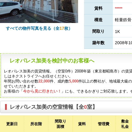
賃料
*****
構造
軽量鉄骨
すべての物件写真を見る（全
17
枚）
間取り
1K
築年数
2008年1
レオパレス加美を検討中のお客様へ
レオパレス加美の賃貸情報。（空室0件）2008年築（東京都昭島市）の
しはネクストライフへお任せください。
年間お問い合わせ数
22,000
件、成約数
5,000
件以上の弊社が、地域最大級
せていただきます。
お客様の「
今から見に行きたい！
」にも、できるかぎりご対応致します。
レオパレス加美の空室情報【全
0
室】
間取り
敷金
更新日
所在階
賃料
管理費
面積
礼金