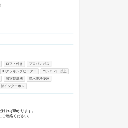
階
ロフト付き
プロパンガス
IHクッキングヒーター
コンロ２口以上
浴室乾燥機
温水洗浄便座
タ付インターホン
だければ助かります。
にご連絡ください。