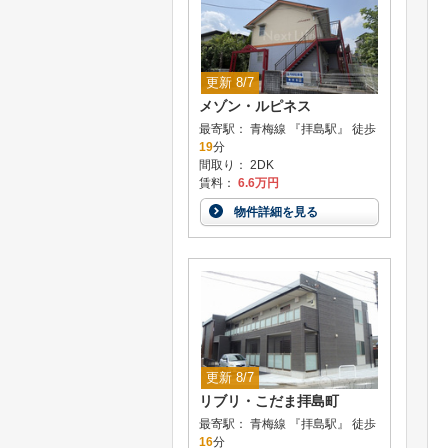
更新 8/7
メゾン・ルピネス
最寄駅： 青梅線 『拝島駅』 徒歩
19
分
間取り： 2DK
賃料：
6.6万円
物件詳細を見る
更新 8/7
リブリ・こだま拝島町
最寄駅： 青梅線 『拝島駅』 徒歩
16
分