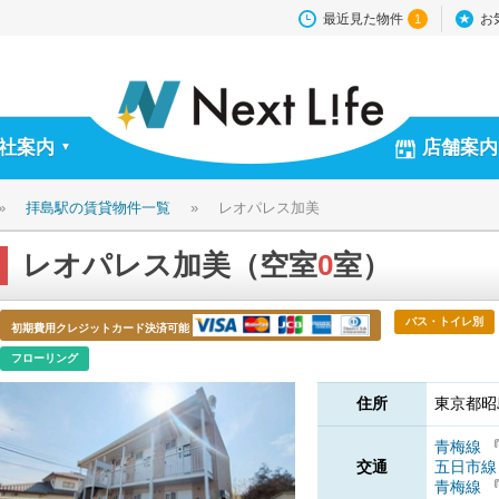
最近見た物件
お
1
社案内
店舗案内
▼
»
拝島駅の賃貸物件一覧
»
レオパレス加美
レオパレス加美（空室
0
室）
バス・トイレ別
初期費用クレジットカード決済可能
フローリング
住所
東京都昭
青梅線
交通
五日市
青梅線