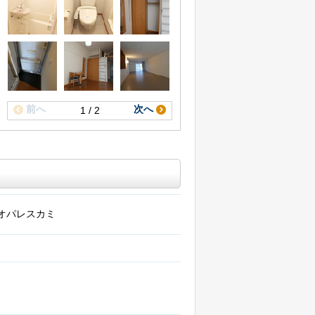
前へ
次へ
1 / 2
オパレスカミ