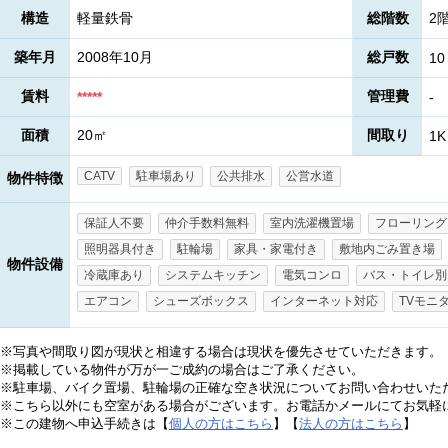
構造
軽量鉄骨
総階数
2
築年月
2008年10月
総戸数
10
賃料
管理費
*****
-
面積
20㎡
間取り
1K
CATV
駐車場あり
公共排水
公営水道
物件特徴
保証人不要
仲介手数料無料
室内洗濯機置場
フローリング
照明器具付き
駐輪場
家具・家電付き
敷地内ごみ置き場
物件設備
冷蔵庫あり
システムキッチン
電気コンロ
バス・トイレ別
エアコン
シューズボックス
インターネット対応
TVモニ
※写真や間取り図が現状と相違する場合は現状を優先させていただきます。
※掲載している物件が万が一ご成約の場合はご了承ください。
※駐車場、バイク置場、駐輪場の正確な空き状況についてお問い合わせいた
※こちら以外にも空室がある場合がございます。お電話かメールにてお気軽
※この建物へ申込手続きは【
個人の方はこちら
】【
法人の方はこちら
】