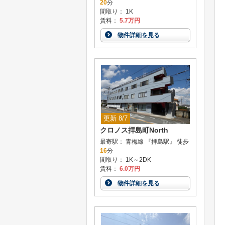
20
分
間取り： 1K
賃料：
5.7万円
物件詳細を見る
更新 8/7
クロノス拝島町North
最寄駅： 青梅線 『拝島駅』 徒歩
16
分
間取り： 1K～2DK
賃料：
6.0万円
物件詳細を見る