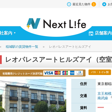
最近見た物件
お
1
社案内
店舗案内
▼
»
稲城駅の賃貸物件一覧
»
レオパレスアートヒルズアイ
レオパレスアートヒルズアイ（空室
バス・トイレ別
初期費用クレジットカード決済可能
住所
東京都稲城
京王相
交通
南武線
賃料
*****