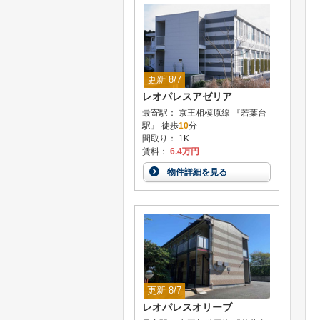
更新 8/7
レオパレスアゼリア
最寄駅： 京王相模原線 『若葉台
駅』 徒歩
10
分
間取り： 1K
賃料：
6.4万円
物件詳細を見る
更新 8/7
レオパレスオリーブ