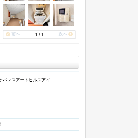
前へ
次へ
1 / 1
オパレスアートヒルズアイ
階