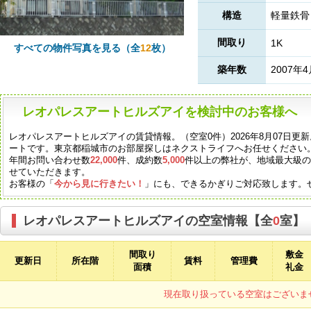
構造
軽量鉄骨
間取り
1K
すべての物件写真を見る（全
12
枚）
築年数
2007年
レオパレスアートヒルズアイを検討中のお客様へ
レオパレスアートヒルズアイの賃貸情報。（空室0件）2026年8月07日更新
ートです。東京都稲城市のお部屋探しはネクストライフへお任せください
年間お問い合わせ数
22,000
件、成約数
5,000
件以上の弊社が、地域最大級
せていただきます。
お客様の「
今から見に行きたい！
」にも、できるかぎりご対応致します。
レオパレスアートヒルズアイの空室情報【全
0
室】
間取り
敷金
更新日
所在階
賃料
管理費
面積
礼金
現在取り扱っている空室はございま