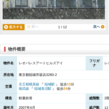
前へ
次へ
1 / 12
物件概要
フリガ
物件名
レオパレスアートヒルズアイ
レ
ナ
所在地
東京都稲城市坂浜3280-2
京王相模原線
『
稲城駅
』
徒歩
13
分
交通
南武線
『
稲城長沼駅
』
徒歩
24
分
構造
軽量鉄骨
総階数
2
築年月
2007年4月
総戸数
12