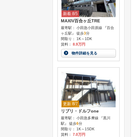
新着 8/5
MAXIV百合ヶ丘TRE
最寄駅： 小田急小田原線 『百合
ヶ丘駅』 徒歩
3
分
間取り： 1K～1DK
賃料：
8.9万円
物件詳細を見る
更新 8/7
リブリ・ドルフone
最寄駅： 小田急多摩線 『黒川
駅』 徒歩
6
分
間取り： 1K～1SDK
賃料：
7.0万円