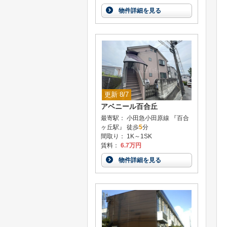
物件詳細を見る
更新 8/7
アベニール百合丘
最寄駅： 小田急小田原線 『百合
ヶ丘駅』 徒歩
5
分
間取り： 1K～1SK
賃料：
6.7万円
物件詳細を見る