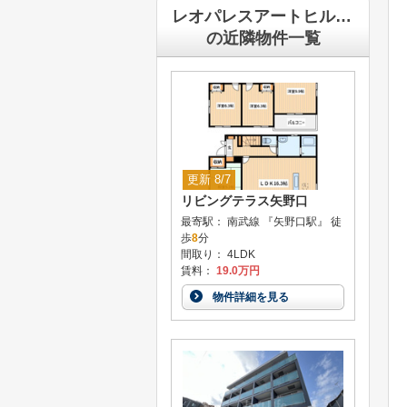
レオパレスアートヒルズアイ
の近隣物件一覧
更新 8/7
リビングテラス矢野口
最寄駅： 南武線 『矢野口駅』 徒
歩
8
分
間取り： 4LDK
賃料：
19.0万円
物件詳細を見る