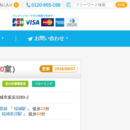
0120-955-199
気に入り
0
お問い合わせ
▼
▼
0
室）
更新
2026/08/07
室内洗濯機置場
フローリング
市坂浜3280-2
模原線
『
稲城駅
』
徒歩
13
分
『
稲城長沼駅
』
徒歩
24
分