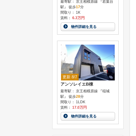
最寄駅： 京王相模原線 『若葉台
駅』 徒歩
17
分
間取り： 1K
賃料：
6.3万円
物件詳細を見る
更新 8/7
アンソレイエB棟
最寄駅： 京王相模原線 『稲城
駅』 徒歩
28
分
間取り： 1LDK
賃料：
17.0万円
物件詳細を見る