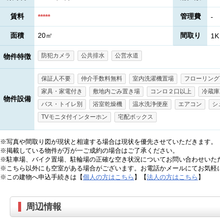
賃料
管理費
*****
-
面積
20㎡
間取り
1K
防犯カメラ
公共排水
公営水道
物件特徴
保証人不要
仲介手数料無料
室内洗濯機置場
フローリング
家具・家電付き
敷地内ごみ置き場
コンロ２口以上
冷蔵庫
物件設備
バス・トイレ別
浴室乾燥機
温水洗浄便座
エアコン
シ
TVモニタ付インターホン
宅配ボックス
※写真や間取り図が現状と相違する場合は現状を優先させていただきます。
※掲載している物件が万が一ご成約の場合はご了承ください。
※駐車場、バイク置場、駐輪場の正確な空き状況についてお問い合わせいた
※こちら以外にも空室がある場合がございます。お電話かメールにてお気軽
※この建物へ申込手続きは【
個人の方はこちら
】【
法人の方はこちら
】
周辺情報