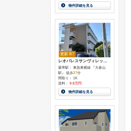
物件詳細を見る
更新 8/7
レオパレスサンヴィレッジ20
最寄駅： 東急東横線 『大倉山
駅』 徒歩
27
分
間取り： 1K
賃料：
9.9万円
物件詳細を見る