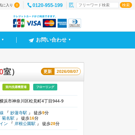
0120-955-199
気に入り
0
お問い合わせ
▼
▼
0
室）
更新
2026/08/07
室内洗濯機置場
フローリング
横浜市神奈川区松見町4丁目944-9
横線
『
妙蓮寺駅
』
徒歩
9
分
『
菊名駅
』
徒歩
16
分
ライン
『
岸根公園駅
』
徒歩
28
分