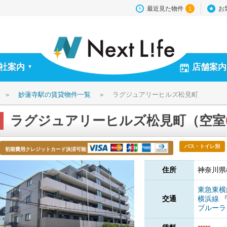
最近見た物件
お
1
社案内
店舗案内
▼
»
妙蓮寺駅の賃貸物件一覧
»
ラグジュアリーヒルズ松見町
ラグジュアリーヒルズ松見町（空室
バス・トイレ別
初期費用クレジットカード決済可能
住所
神奈川県
東急東
交通
横浜線
ブルー