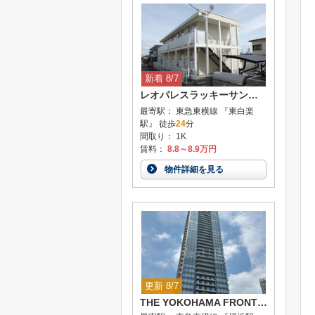
新着 8/7
レオパレスラッキーサン横浜
最寄駅： 東急東横線 『東白楽
駅』 徒歩
24
分
間取り： 1K
賃料：
8.8～8.9万円
物件詳細を見る
更新 8/7
THE YOKOHAMA FRONT TOWER