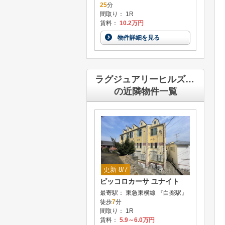
25
分
間取り： 1R
賃料：
10.2万円
物件詳細を見る
ラグジュアリーヒルズ松見町
の近隣物件一覧
更新 8/7
ピッコロカーサ ユナイト
最寄駅： 東急東横線 『白楽駅』
徒歩
7
分
間取り： 1R
賃料：
5.9～6.0万円