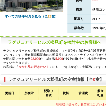
賃料
*****
構造
鉄筋コン
すべての物件写真を見る（全
23
枚）
間取り
3LDK
築年数
1997年
ラグジュアリーヒルズ松見町を検討中のお客様へ
ラグジュアリーヒルズ松見町の賃貸情報。（空室0件）2026年8月07日更新
ンションです。神奈川県横浜市のお部屋探しはネクストライフへお任せく
年間お問い合わせ数
22,000
件、成約数
5,000
件以上の弊社が、地域最大級
せていただきます。
お客様の「
今から見に行きたい！
」にも、できるかぎりご対応致します。
ラグジュアリーヒルズ松見町の空室情報【全
0
室】
間取り
敷金
更新日
所在階
賃料
管理費
面積
礼金
現在取り扱っている空室はございま