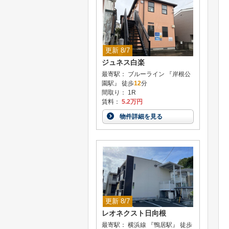
更新 8/7
ジュネス白楽
最寄駅： ブルーライン 『岸根公
園駅』 徒歩
12
分
間取り： 1R
賃料：
5.2万円
物件詳細を見る
更新 8/7
レオネクスト日向根
最寄駅： 横浜線 『鴨居駅』 徒歩