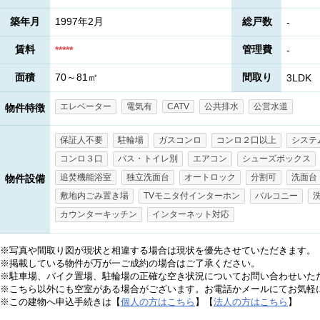
築年月
1997年2月
総戸数
-
賃料
管理費
*****
-
面積
70～81㎡
間取り
3LDK
エレベーター
電気有
CATV
公共排水
公営水道
物件特徴
保証人不要
駐輪場
ガスコンロ
コンロ２口以上
システ
コンロ３口
バス・トイレ別
エアコン
シューズボックス
追焚機能浴室
独立洗面台
オートロック
分割可
洗面台
物件設備
敷地内ごみ置き場
TVモニタ付インターホン
バルコニー
カウンターキッチン
インターネット対応
※写真や間取り図が現状と相違する場合は現状を優先させていただきます。
※掲載している物件が万が一ご成約の場合はご了承ください。
※駐車場、バイク置場、駐輪場の正確な空き状況についてお問い合わせいた
※こちら以外にも空室がある場合がございます。お電話かメールにてお気軽
※この建物へ申込手続きは【
個人の方はこちら
】【
法人の方はこちら
】