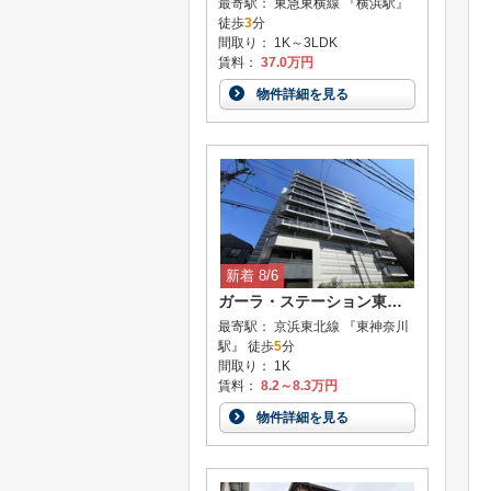
最寄駅： 東急東横線 『横浜駅』
徒歩
3
分
間取り： 1K～3LDK
賃料：
37.0万円
物件詳細を見る
新着 8/6
ガーラ・ステーション東神奈川
最寄駅： 京浜東北線 『東神奈川
駅』 徒歩
5
分
間取り： 1K
賃料：
8.2～8.3万円
物件詳細を見る