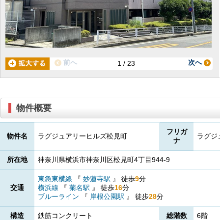
前へ
次へ
1 / 23
物件概要
フリガ
物件名
ラグジュアリーヒルズ松見町
ラグジ
ナ
所在地
神奈川県横浜市神奈川区松見町4丁目944-9
東急東横線
『
妙蓮寺駅
』
徒歩
9
分
交通
横浜線
『
菊名駅
』
徒歩
16
分
ブルーライン
『
岸根公園駅
』
徒歩
28
分
構造
鉄筋コンクリート
総階数
6階