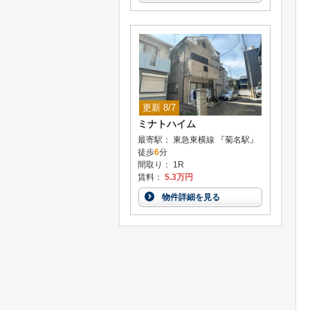
更新 8/7
ミナトハイム
最寄駅： 東急東横線 『菊名駅』
徒歩
6
分
間取り： 1R
賃料：
5.3万円
物件詳細を見る