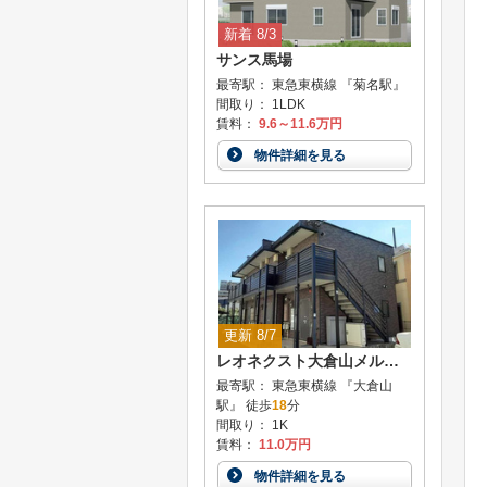
新着 8/3
サンス馬場
最寄駅： 東急東横線 『菊名駅』
間取り： 1LDK
賃料：
9.6～11.6万円
物件詳細を見る
更新 8/7
レオネクスト大倉山メルベーユIII
最寄駅： 東急東横線 『大倉山
駅』 徒歩
18
分
間取り： 1K
賃料：
11.0万円
物件詳細を見る