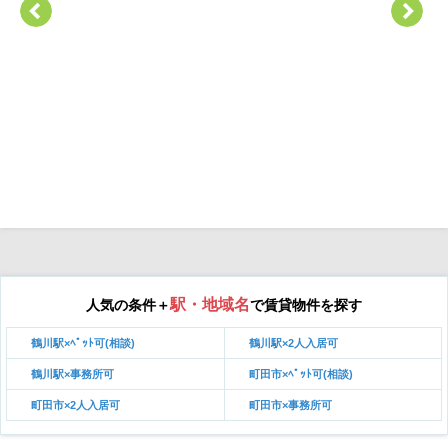
駅・地域名
人気の条件＋
で賃貸物件を探す
鶴川駅×ﾍﾟｯﾄ可(相談)
鶴川駅×2人入居可
鶴川駅×事務所可
町田市×ﾍﾟｯﾄ可(相談)
町田市×2人入居可
町田市×事務所可