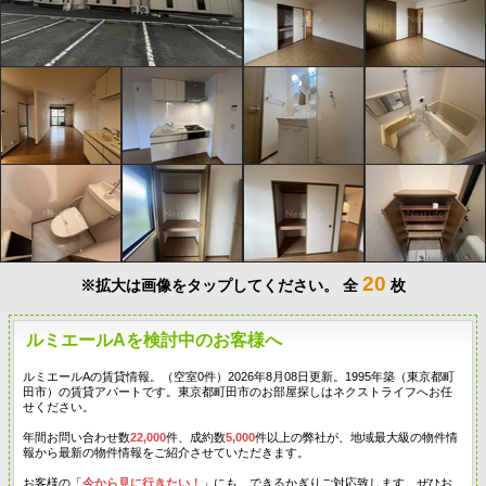
20
※拡大は画像をタップしてください。
全
枚
ルミエールAを検討中のお客様へ
ルミエールAの賃貸情報。（空室0件）2026年8月08日更新。1995年築（東京都町
田市）の賃貸アパートです。東京都町田市のお部屋探しはネクストライフへお任
せください。
年間お問い合わせ数
22,000
件、成約数
5,000
件以上の弊社が、地域最大級の物件情
報から最新の物件情報をご紹介させていただきます。
お客様の「
今から見に行きたい！
」にも、できるかぎりご対応致します。ぜひお