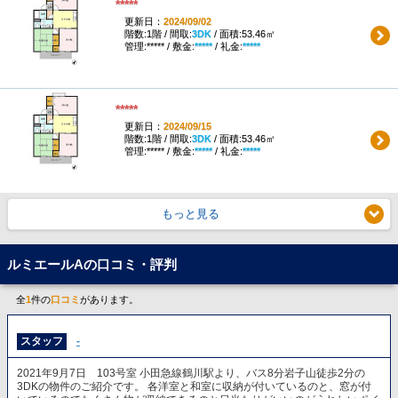
*****
更新日：
2024/09/02
階数:1階 / 間取:
3DK
/ 面積:53.46㎡
管理:***** / 敷金:
*****
/ 礼金:
*****
*****
更新日：
2024/09/15
階数:1階 / 間取:
3DK
/ 面積:53.46㎡
管理:***** / 敷金:
*****
/ 礼金:
*****
もっと見る
ルミエールAの口コミ・評判
全
1
件の
口コミ
があります。
スタッフ
-
2021年9月7日 103号室 小田急線鶴川駅より、バス8分岩子山徒歩2分の
3DKの物件のご紹介です。 各洋室と和室に収納が付いているのと、窓が付