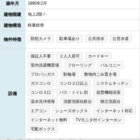
築年月
1995年2月
建物階建
地上2階 / -
建物構造
軽量鉄骨
防犯カメラ
駐車場あり
公共排水
公営水道
物件特徴
保証人不要
２人入居可
カードキー
室内洗濯機置場
フローリング
バルコニー
プロパンガス
駐輪場
敷地内ごみ置き場
ガスコンロ
コンロ２口以上
システムキッチン
コンロ３口
バス・トイレ別
追焚機能浴室
設備
温水洗浄便座
洗髪洗面化粧台
独立洗面台
エアコン
シューズボックス
インターネット対応
インターネット無料
TVモニタ付インターホン
宅配ボックス