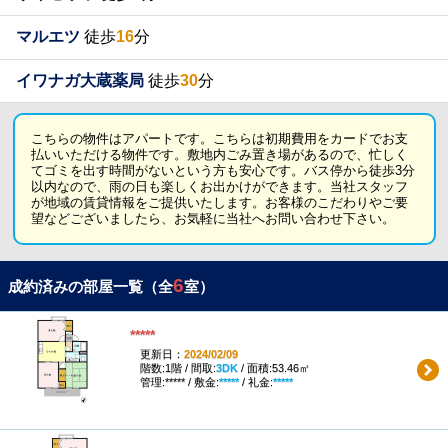
マルエツ
徒歩
16
分
イワナガ大蔵薬局
徒歩
30
分
こちらの物件はアパートです。こちらは初期費用をカードでお支
払いいただける物件です。敷地内ごみ置き場があるので、忙しく
てゴミを出す時間がないという方も安心です。バス停から徒歩3分
以内なので、雨の日も楽しくお出かけができます。当社スタッフ
が地域の賃貸情報をご提供いたします。お客様のこだわりやご要
望などございましたら、お気軽に当社へお問い合わせ下さい。
6
成約済みの部屋一覧（全
室）
*****
更新日：
2024/02/09
階数:1階 / 間取:
3DK
/ 面積:53.46㎡
管理:***** / 敷金:
*****
/ 礼金:
*****