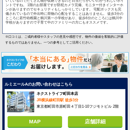
いているのでたくさん物が収納できるのと日当たりがいいのがうれしいポイ
ントですね。 1階のお部屋ですが防犯カメラ完備、モニター付きインターホ
ンがありますのでセキュリティもしっかりしています。 宅配ボックスも完
備されているので外出時に荷物の心配をすることはありません。 徒歩3分の
ところに若竹幼稚園と鶴川第一小学校があり、徒歩6分のところには鶴川中
学校がありますので子育て中のファミリーの方にもオススメです。
※口コミは、ご成約者様やスタッフの意見や感想です。物件の価値を客観的に評価
するものではありません。一つの参考としてご活用ください。
ルミエールAのお問い合わせはこちら
ネクストライフ町田本店
JR横浜線町田駅 徒歩3分
東京都町田市原町田４丁目1-10フジモトビル 2階
MAP
店舗詳細