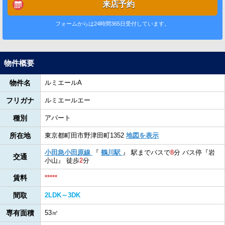
来店予約
フォームからは24時間365日受付しています。
物件概要
物件名
ルミエールA
フリガナ
ルミエールエー
種別
アパート
所在地
東京都町田市野津田町1352
地図を表示
小田急小田原線
『
鶴川駅
』
駅までバスで
8
分
バス停『岩
交通
小山』
徒歩
2
分
賃料
*****
間取
2LDK～3DK
専有面積
53㎡