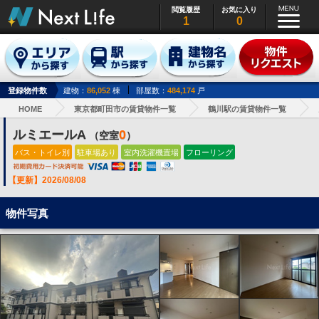
閲覧履歴
お気に入り
1
0
登録物件数
建物：
86,052
棟
部屋数：
484,174
戸
HOME
東京都町田市の賃貸物件一覧
鶴川駅の賃貸物件一覧
ルミエールA
0
（空室
）
バス・トイレ別
駐車場あり
室内洗濯機置場
フローリング
【更新】2026/08/08
物件写真