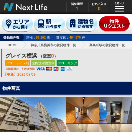
閲覧履歴
お気に入り
1
0
登録物件数
建物：
86,102
棟
部屋数：
484,576
戸
HOME
神奈川県横浜市の賃貸物件一覧
高島町駅の賃貸物件一覧
グレイス横浜
0
（空室
）
バス・トイレ別
室内洗濯機置場
フローリング
【更新】2026/08/09
物件写真