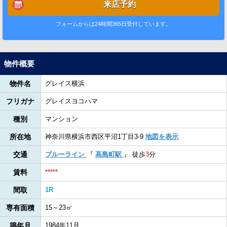
来店予約
フォームからは24時間365日受付しています。
物件概要
物件名
グレイス横浜
フリガナ
グレイスヨコハマ
種別
マンション
所在地
神奈川県横浜市西区平沼1丁目3-9
地図を表示
交通
ブルーライン
『
高島町駅
』
徒歩
3
分
賃料
*****
間取
1R
専有面積
15～23㎡
築年月
1984年11月