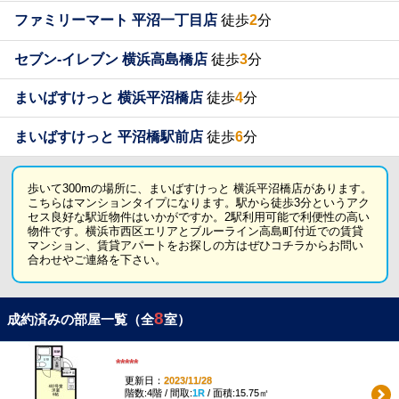
ファミリーマート 平沼一丁目店
徒歩
2
分
セブン-イレブン 横浜高島橋店
徒歩
3
分
まいばすけっと 横浜平沼橋店
徒歩
4
分
まいばすけっと 平沼橋駅前店
徒歩
6
分
歩いて300mの場所に、まいばすけっと 横浜平沼橋店があります。
こちらはマンションタイプになります。駅から徒歩3分というアク
セス良好な駅近物件はいかがですか。2駅利用可能で利便性の高い
物件です。横浜市西区エリアとブルーライン高島町付近での賃貸
マンション、賃貸アパートをお探しの方はぜひコチラからお問い
合わせやご連絡を下さい。
8
成約済みの部屋一覧（全
室）
*****
更新日：
2023/11/28
階数:4階 / 間取:
1R
/ 面積:15.75㎡