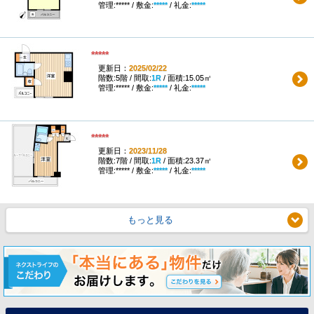
管理:***** / 敷金:
*****
/ 礼金:
*****
*****
更新日：
2025/02/22
階数:5階 / 間取:
1R
/ 面積:15.05㎡
管理:***** / 敷金:
*****
/ 礼金:
*****
*****
更新日：
2023/11/28
階数:7階 / 間取:
1R
/ 面積:23.37㎡
管理:***** / 敷金:
*****
/ 礼金:
*****
もっと見る