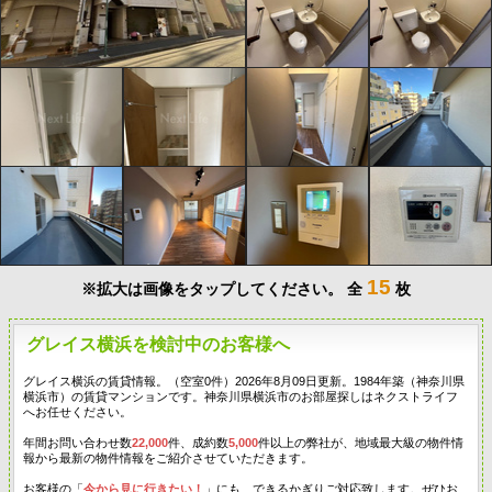
15
※拡大は画像をタップしてください。
全
枚
グレイス横浜を検討中のお客様へ
グレイス横浜の賃貸情報。（空室0件）2026年8月09日更新。1984年築（神奈川県
横浜市）の賃貸マンションです。神奈川県横浜市のお部屋探しはネクストライフ
へお任せください。
年間お問い合わせ数
22,000
件、成約数
5,000
件以上の弊社が、地域最大級の物件情
報から最新の物件情報をご紹介させていただきます。
お客様の「
今から見に行きたい！
」にも、できるかぎりご対応致します。ぜひお