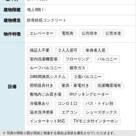
建物階建
地上9階 / -
建物構造
鉄骨鉄筋コンクリート
エレベーター
電気有
公共排水
公営水道
物件特徴
保証人不要
２人入居可
単身者入居
室内洗濯機置場
フローリング
バルコニー
ルーフバルコニー
都市ガス
24時間換気システム
２面バルコニー
照明器具付き
家具・家電付き
洗濯機置場有
設備
敷地内ごみ置き場
IHクッキングヒーター
冷蔵庫あり
コンロ１口
バス・トイレ別
温水洗浄便座
エアコン
シューズボックス
インターネット対応
TVモニタ付インターホン
写真や間取り図が現状と相違する場合は現状を優先させていただきます。