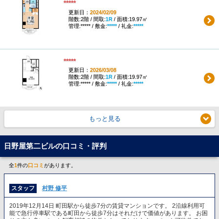
*****
更新日：
2024/02/09
階数:2階 / 間取:
1R
/ 面積:19.97㎡
管理:***** / 敷金:
*****
/ 礼金:
*****
*****
更新日：
2026/03/08
階数:2階 / 間取:
1R
/ 面積:19.97㎡
管理:***** / 敷金:
*****
/ 礼金:
*****
もっと見る
日野屋第二ビルの口コミ・評判
全
1
件の
口コミ
があります。
スタッフ
村野 修平
2019年12月14日 町田駅から徒歩7分の賃貸マンションです。 2沿線利用可
能で急行停車駅である町田から徒歩7分はそれだけで価値があります。 お困