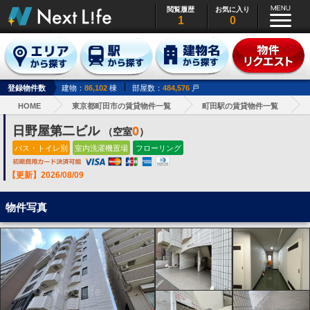
閲覧履歴
お気に入り
1
0
登録物件数
建物：
86,102
棟
部屋数：
484,576
戸
HOME
東京都町田市の賃貸物件一覧
町田駅の賃貸物件一覧
日野屋第二ビル
0
（空室
）
バス・トイレ別
室内洗濯機置場
フローリング
【更新】2026/08/09
物件写真