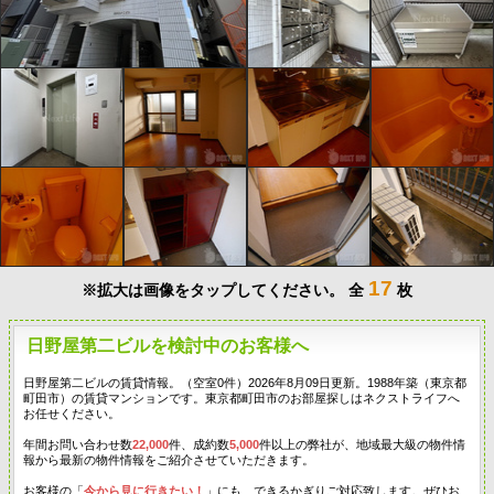
17
※拡大は画像をタップしてください。
全
枚
日野屋第二ビルを検討中のお客様へ
日野屋第二ビルの賃貸情報。（空室0件）2026年8月09日更新。1988年築（東京都
町田市）の賃貸マンションです。東京都町田市のお部屋探しはネクストライフへ
お任せください。
年間お問い合わせ数
22,000
件、成約数
5,000
件以上の弊社が、地域最大級の物件情
報から最新の物件情報をご紹介させていただきます。
お客様の「
今から見に行きたい！
」にも、できるかぎりご対応致します。ぜひお