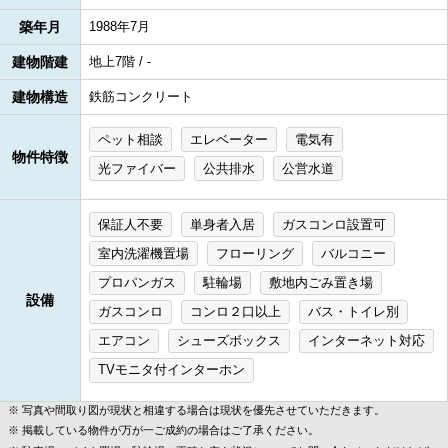
築年月
1988年7月
建物階建
地上7階 / -
建物構造
鉄筋コンクリート
ペット相談
エレベーター
電気有
物件特徴
光ファイバー
公共排水
公営水道
保証人不要
単身者入居
ガスコンロ設置可
室内洗濯機置場
フローリング
バルコニー
プロパンガス
駐輪場
敷地内ごみ置き場
設備
ガスコンロ
コンロ２口以上
バス・トイレ別
エアコン
シューズボックス
インターネット対応
TVモニタ付インターホン
写真や間取り図が現状と相違する場合は現状を優先させていただきます。
掲載している物件が万が一ご成約の場合はご了承ください。