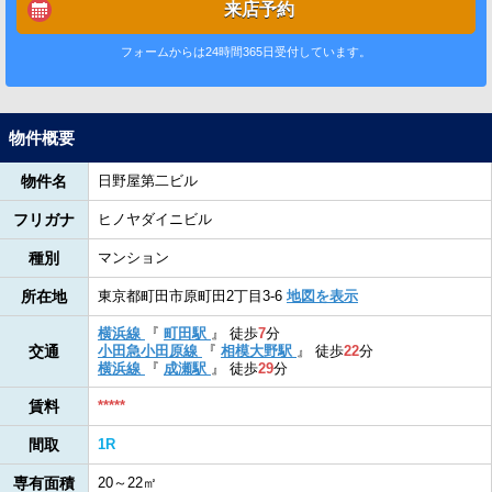
来店予約
フォームからは24時間365日受付しています。
物件概要
物件名
日野屋第二ビル
フリガナ
ヒノヤダイニビル
種別
マンション
所在地
東京都町田市原町田2丁目3-6
地図を表示
横浜線
『
町田駅
』
徒歩
7
分
交通
小田急小田原線
『
相模大野駅
』
徒歩
22
分
横浜線
『
成瀬駅
』
徒歩
29
分
賃料
*****
間取
1R
専有面積
20～22㎡