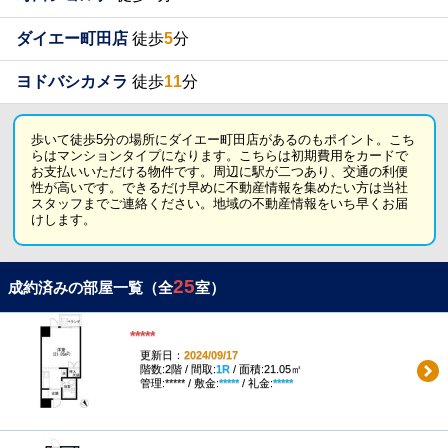
ダイエー町田店
徒歩
5
分
ヨドバシカメラ
徒歩
11
分
歩いて徒歩5分の場所にダイエー町田店があるのもポイント。こち
らはマンションタイプになります。こちらは初期費用をカードで
お支払いいただける物件です。周辺に駅が二つあり、交通の利便
性が高いです。できるだけ早めに不動産情報を集めたい方は当社
スタッフまでご連絡ください。地域の不動産情報をいち早くお届
けします。
25
成約済みの部屋一覧（全
室）
*****
更新日：
2024/09/17
階数:2階 / 間取:
1R
/ 面積:21.05㎡
管理:***** / 敷金:
*****
/ 礼金:
*****