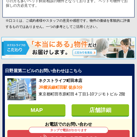
りの方も多いペット飼育相談の物件となっております。 ペット可物件でお
探しの方必見です。
※口コミは、ご成約者様やスタッフの意見や感想です。物件の価値を客観的に評価
するものではありません。一つの参考としてご活用ください。
日野屋第二ビルのお問い合わせはこちら
ネクストライフ町田本店
JR横浜線町田駅 徒歩3分
東京都町田市原町田４丁目1-10フジモトビル 2階
MAP
店舗詳細
お電話でのお問い合わせ
タップで電話がかかります