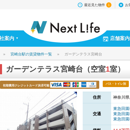
最近見た物件
お
1
社案内
店舗案内
▼
»
宮崎台駅の賃貸物件一覧
»
ガーデンテラス宮崎台
ガーデンテラス宮崎台（空室
1
室）
バス・トイレ別
初期費用クレジットカード決済可能
住所
神奈川県
東急田
交通
東急田
東急田