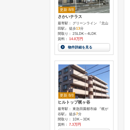
更新 8/8
さかいテラス
最寄駅： グリーンライン 『北山
田駅』 徒歩
13
分
間取り： 2SLDK～4LDK
賃料：
14.0万円
物件詳細を見る
更新 8/8
ヒルトップ梶ヶ谷
最寄駅： 東急田園都市線 『梶が
谷駅』 徒歩
7
分
間取り： 1DK～3DK
賃料：
7.3万円