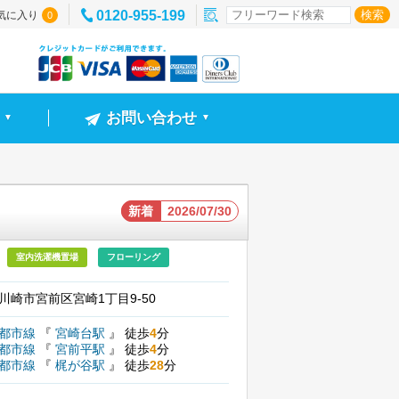
0120-955-199
気に入り
0
お問い合わせ
▼
▼
新着
2026/07/30
室内洗濯機置場
フローリング
川崎市宮前区宮崎1丁目9-50
園都市線
『
宮崎台駅
』
徒歩
4
分
園都市線
『
宮前平駅
』
徒歩
4
分
園都市線
『
梶が谷駅
』
徒歩
28
分