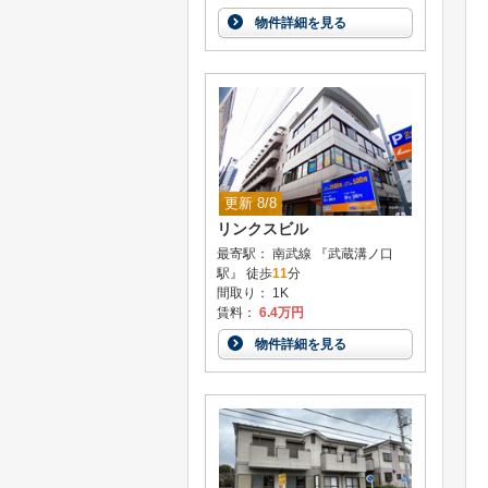
物件詳細を見る
更新 8/8
リンクスビル
最寄駅： 南武線 『武蔵溝ノ口
駅』 徒歩
11
分
間取り： 1K
賃料：
6.4万円
物件詳細を見る