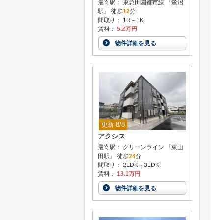
最寄駅： 東急田園都市線 『鷺沼
駅』 徒歩
12
分
間取り： 1R～1K
賃料：
5.2万円
物件詳細を見る
更新 8/8
アクシス
最寄駅： グリーンライン 『東山
田駅』 徒歩
24
分
間取り： 2LDK～3LDK
賃料：
13.1万円
物件詳細を見る