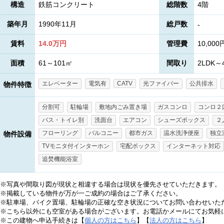
構造
鉄筋コンクリート
総階数
4階
築年月
1990年11月
総戸数
-
賃料
14.0万円
管理費
10,000
面積
61～101㎡
間取り
2LDK～
エレベーター
電気有
CATV
光ファイバー
公共排水
物件特徴
分割可
駐輪場
敷地内ごみ置き場
ガスコンロ
コンロ２
バス・トイレ別
洗面台
エアコン
シューズボックス
２
フローリング
バルコニー
都市ガス
温水洗浄便座
独立
物件設備
TVモニタ付インターホン
宅配ボックス
インターネット対応
追焚機能浴室
※写真や間取り図が現状と相違する場合は現状を優先させていただきます。
※掲載している物件が万が一ご成約の場合はご了承ください。
※駐車場、バイク置場、駐輪場の正確な空き状況についてお問い合わせいた
※こちら以外にも空室がある場合がございます。お電話かメールにてお気軽
※この建物へ申込手続きは【
個人の方はこちら
】【
法人の方はこちら
】