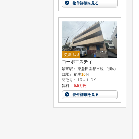
物件詳細を見る
更新 8/8
コーポエスティ
最寄駅： 東急田園都市線 『溝の
口駅』 徒歩
10
分
間取り： 1R～1LDK
賃料：
5.5万円
物件詳細を見る