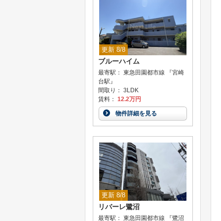
更新 8/8
ブルーハイム
最寄駅： 東急田園都市線 『宮崎
台駅』
間取り： 3LDK
賃料：
12.2万円
物件詳細を見る
更新 8/8
リバーレ鷺沼
最寄駅： 東急田園都市線 『鷺沼