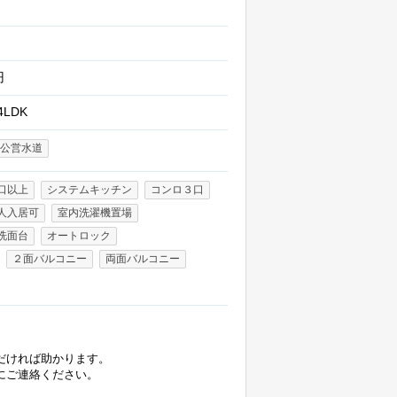
円
4LDK
公営水道
口以上
システムキッチン
コンロ３口
人入居可
室内洗濯機置場
洗面台
オートロック
２面バルコニー
両面バルコニー
だければ助かります。
にご連絡ください。