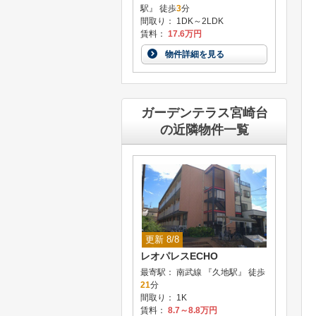
駅』 徒歩
3
分
間取り： 1DK～2LDK
賃料：
17.6万円
物件詳細を見る
ガーデンテラス宮崎台
の近隣物件一覧
更新 8/8
レオパレスECHO
最寄駅： 南武線 『久地駅』 徒歩
21
分
間取り： 1K
賃料：
8.7～8.8万円