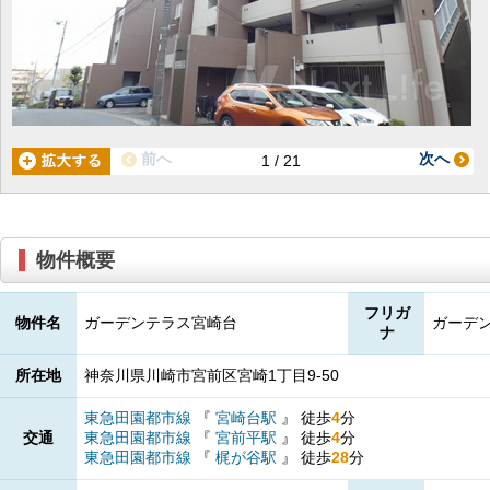
前へ
次へ
1 / 21
物件概要
フリガ
物件名
ガーデンテラス宮崎台
ガーデ
ナ
所在地
神奈川県川崎市宮前区宮崎1丁目9-50
東急田園都市線
『
宮崎台駅
』
徒歩
4
分
交通
東急田園都市線
『
宮前平駅
』
徒歩
4
分
東急田園都市線
『
梶が谷駅
』
徒歩
28
分