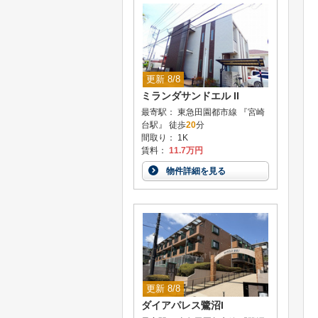
更新 8/8
ミランダサンドエル II
最寄駅： 東急田園都市線 『宮崎
台駅』 徒歩
20
分
間取り： 1K
賃料：
11.7万円
物件詳細を見る
更新 8/8
ダイアパレス鷺沼I