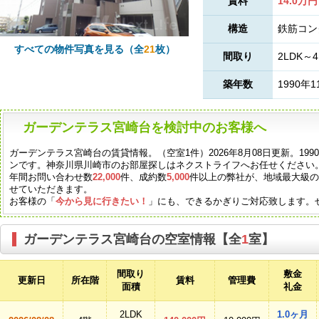
賃料
14.0万円
構造
鉄筋コン
すべての物件写真を見る（全
21
枚）
間取り
2LDK～4
築年数
1990年1
ガーデンテラス宮崎台を検討中のお客様へ
ガーデンテラス宮崎台の賃貸情報。（空室1件）2026年8月08日更新。19
ンです。神奈川県川崎市のお部屋探しはネクストライフへお任せください
年間お問い合わせ数
22,000
件、成約数
5,000
件以上の弊社が、地域最大級
せていただきます。
お客様の「
今から見に行きたい！
」にも、できるかぎりご対応致します。
ガーデンテラス宮崎台の空室情報【全
1
室】
間取り
敷金
更新日
所在階
賃料
管理費
面積
礼金
2LDK
1.0ヶ月