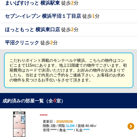
まいばすけっと 横浜駅東
徒歩
2
分
セブン-イレブン 横浜平沼１丁目店
徒歩
1
分
ほっともっと 横浜東口店
徒歩
2
分
平沼クリニック
徒歩
2
分
こだわりポイント満載のモンテベルデ横浜。こちらの物件はコン
ビニまで115mにあります。地上11階建ての物件でございます。初
期費用はカードで決済いただけます。お好みの物件がお決まりで
したら、当社まで内見のご予約をご連絡下さい。お客様のお求め
の物件を見つけるお手伝いをさせて頂きます。
4
成約済みの部屋一覧（全
室）
*****
更新日：
2026/05/26
階数:1階 / 間取:
1LDK
/ 面積:40.48㎡
管理:***** / 敷金:
*****
/ 礼金:
*****