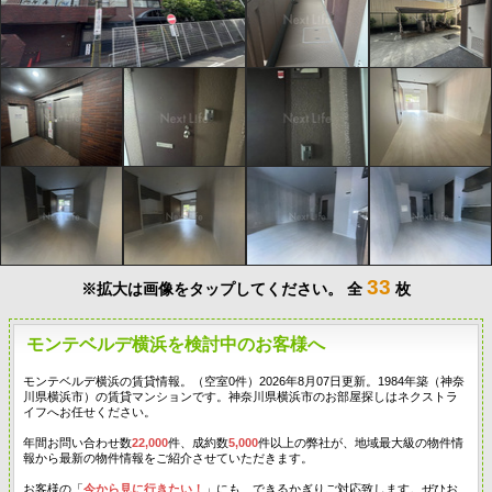
33
※拡大は画像をタップしてください。
全
枚
モンテベルデ横浜を検討中のお客様へ
モンテベルデ横浜の賃貸情報。（空室0件）2026年8月07日更新。1984年築（神奈
川県横浜市）の賃貸マンションです。神奈川県横浜市のお部屋探しはネクストラ
イフへお任せください。
年間お問い合わせ数
22,000
件、成約数
5,000
件以上の弊社が、地域最大級の物件情
報から最新の物件情報をご紹介させていただきます。
お客様の「
今から見に行きたい！
」にも、できるかぎりご対応致します。ぜひお