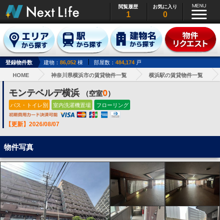
閲覧履歴
お気に入り
1
0
登録物件数
建物：
86,052
棟
部屋数：
484,174
戸
HOME
神奈川県横浜市の賃貸物件一覧
横浜駅の賃貸物件一覧
モンテベルデ横浜
0
（空室
）
バス・トイレ別
室内洗濯機置場
フローリング
【更新】2026/08/07
物件写真