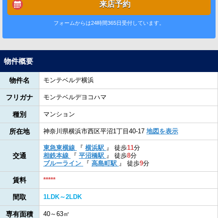
来店予約
フォームからは24時間365日受付しています。
物件概要
物件名
モンテベルデ横浜
フリガナ
モンテベルデヨコハマ
種別
マンション
所在地
神奈川県横浜市西区平沼1丁目40-17
地図を表示
東急東横線
『
横浜駅
』
徒歩
11
分
交通
相鉄本線
『
平沼橋駅
』
徒歩
8
分
ブルーライン
『
高島町駅
』
徒歩
9
分
賃料
*****
間取
1LDK～2LDK
専有面積
40～63㎡