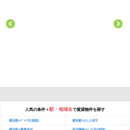
駅・地域名
人気の条件＋
で賃貸物件を探す
横浜駅×ﾍﾟｯﾄ可(相談)
横浜駅×2人入居可
横浜駅×事務所可
平沼橋駅×ﾍﾟｯﾄ可(相談)