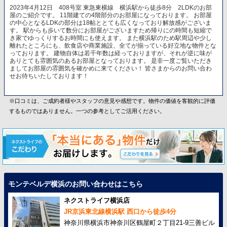
2023年4月12日 408号室 東急東横線 横浜駅から徒歩8分 2LDKのお部
屋のご紹介です。 11階建ての4階部分のお部屋になっております。 お部屋
の中心となるLDKの部分は18帖ととても広くなっており解放感がございま
す。 駅からも歩いて数分にお部屋がございますため帰りにの時間も短縮で
き家でゆっくりするお時間にも使えます。 また横浜駅のため駅周辺や少し
離れたところにも、飲食店や商業施設、全てが揃っている好立地な物件とな
っております。 建物自体は若干年数は経っておりますが、それが逆に味が
ありとても雰囲気のあるお部屋となっております。 是非一度ご覧いただき
ましてお部屋の雰囲気を確かめに来てください！ 皆さまからのお問い合わ
せお待ちいたしております！
※口コミは、ご成約者様やスタッフの意見や感想です。物件の価値を客観的に評価
するものではありません。一つの参考としてご活用ください。
モンテベルデ横浜のお問い合わせはこちら
ネクストライフ横浜店
JR京浜東北線横浜駅 西口から徒歩4分
神奈川県横浜市神奈川区鶴屋町２丁目21-9三善ビル