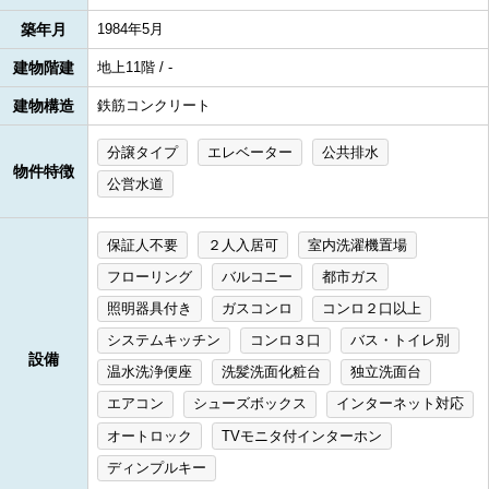
築年月
1984年5月
建物階建
地上11階 / -
建物構造
鉄筋コンクリート
分譲タイプ
エレベーター
公共排水
物件特徴
公営水道
保証人不要
２人入居可
室内洗濯機置場
フローリング
バルコニー
都市ガス
照明器具付き
ガスコンロ
コンロ２口以上
システムキッチン
コンロ３口
バス・トイレ別
設備
温水洗浄便座
洗髪洗面化粧台
独立洗面台
エアコン
シューズボックス
インターネット対応
オートロック
TVモニタ付インターホン
ディンプルキー