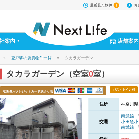
最近見た物件
お
1
社案内
店舗案内
▼
»
登戸駅の賃貸物件一覧
»
タカラガーデン
タカラガーデン（空室
0
室）
バス・トイレ別
初期費用クレジットカード決済可能
住所
神奈川県
南武線
交通
小田急
南武線