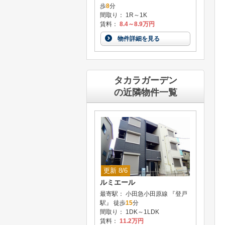
歩
8
分
間取り： 1R～1K
賃料：
8.4～8.9万円
物件詳細を見る
タカラガーデン
の近隣物件一覧
更新 8/6
ルミエール
最寄駅： 小田急小田原線 『登戸
駅』 徒歩
15
分
間取り： 1DK～1LDK
賃料：
11.2万円