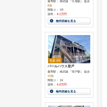
最寄駅： 南武線 『久地駅』 徒歩
6
分
間取り： 1R
賃料：
6.1万円
物件詳細を見る
更新 8/6
パールハウス登戸
最寄駅： 南武線 『登戸駅』 徒歩
15
分
間取り： 1K
賃料：
6.9万円
物件詳細を見る