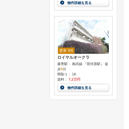
物件詳細を見る
更新 8/6
ロイヤルオークラ
最寄駅： 南武線 『宿河原駅』 徒
歩
5
分
間取り： 1K
賃料：
7.2万円
物件詳細を見る