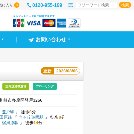
0120-955-199
気に入り
0
お問い合わせ
▼
▼
更新
2026/08/06
室内洗濯機置場
フローリング
川崎市多摩区登戸3256
『
登戸駅
』
徒歩
6
分
小田原線
『
向ヶ丘遊園駅
』
徒歩
8
分
『
宿河原駅
』
徒歩
14
分