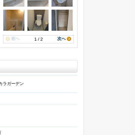
前へ
次へ
1 / 2
カラガーデン
階