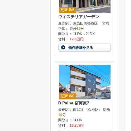
更新 8/6
ウィステリアガーデン
最寄駅： 東急田園都市線 『宮前
平駅』 徒歩
19
分
間取り： 1LDK～2LDK
賃料：
12.8万円
物件詳細を見る
更新 8/6
D Paina 宿河原7
最寄駅： 南武線 『久地駅』 徒歩
10
分
間取り： 1LDK
賃料：
13.2万円