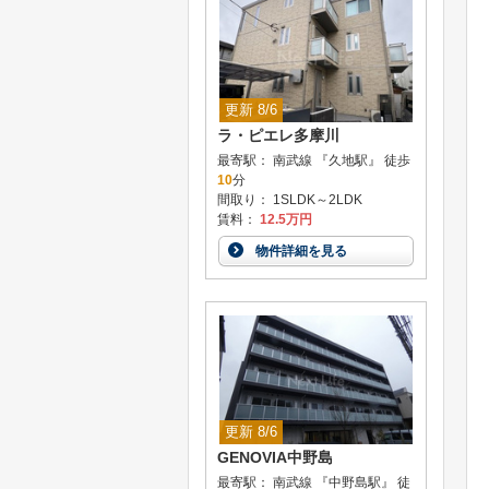
更新 8/6
ラ・ピエレ多摩川
最寄駅： 南武線 『久地駅』 徒歩
10
分
間取り： 1SLDK～2LDK
賃料：
12.5万円
物件詳細を見る
更新 8/6
GENOVIA中野島
最寄駅： 南武線 『中野島駅』 徒