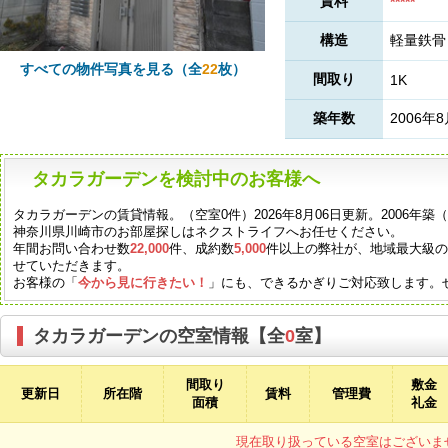
賃料
*****
構造
軽量鉄骨
すべての物件写真を見る（全
22
枚）
間取り
1K
築年数
2006年
タカラガーデンを検討中のお客様へ
タカラガーデンの賃貸情報。（空室0件）2026年8月06日更新。2006年
神奈川県川崎市のお部屋探しはネクストライフへお任せください。
年間お問い合わせ数
22,000
件、成約数
5,000
件以上の弊社が、地域最大級
せていただきます。
お客様の「
今から見に行きたい！
」にも、できるかぎりご対応致します。
タカラガーデンの空室情報【全
0
室】
間取り
敷金
更新日
所在階
賃料
管理費
面積
礼金
現在取り扱っている空室はございま