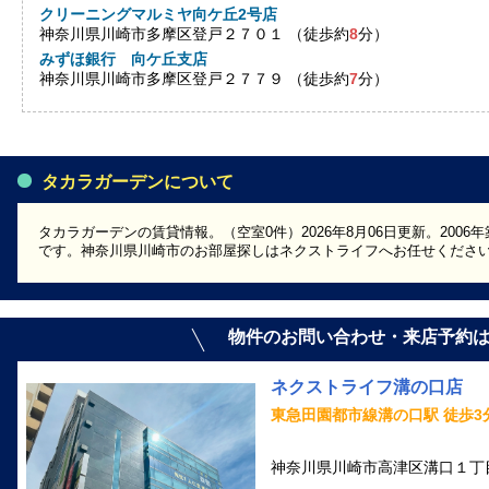
クリーニングマルミヤ向ケ丘2号店
神奈川県川崎市多摩区登戸２７０１ （徒歩約
8
分）
みずほ銀行 向ケ丘支店
神奈川県川崎市多摩区登戸２７７９ （徒歩約
7
分）
タカラガーデンについて
タカラガーデンの賃貸情報。（空室0件）2026年8月06日更新。200
です。神奈川県川崎市のお部屋探しはネクストライフへお任せくださ
物件のお問い合わせ・来店予約
ネクストライフ溝の口店
東急田園都市線溝の口駅 徒歩3
神奈川県川崎市高津区溝口１丁目1