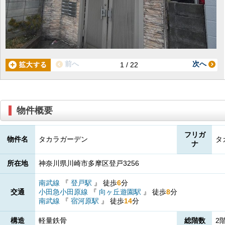
前へ
次へ
1 / 22
物件概要
フリガ
物件名
タカラガーデン
タ
ナ
所在地
神奈川県川崎市多摩区登戸3256
南武線
『
登戸駅
』
徒歩
6
分
交通
小田急小田原線
『
向ヶ丘遊園駅
』
徒歩
8
分
南武線
『
宿河原駅
』
徒歩
14
分
構造
軽量鉄骨
総階数
2