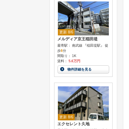
更新 8/6
メルディア京王稲田堤
最寄駅： 南武線 『稲田堤駅』 徒
歩
6
分
間取り： 1K
賃料：
5.6万円
物件詳細を見る
更新 8/6
エクセレント久地