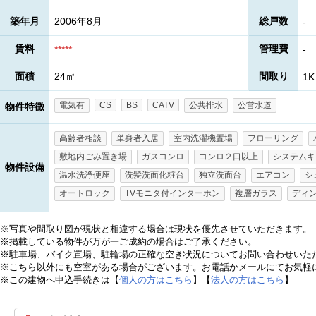
築年月
2006年8月
総戸数
-
賃料
管理費
*****
-
面積
24㎡
間取り
1K
電気有
CS
BS
CATV
公共排水
公営水道
物件特徴
高齢者相談
単身者入居
室内洗濯機置場
フローリング
敷地内ごみ置き場
ガスコンロ
コンロ２口以上
システムキ
物件設備
温水洗浄便座
洗髪洗面化粧台
独立洗面台
エアコン
シ
オートロック
TVモニタ付インターホン
複層ガラス
ディ
※写真や間取り図が現状と相違する場合は現状を優先させていただきます。
※掲載している物件が万が一ご成約の場合はご了承ください。
※駐車場、バイク置場、駐輪場の正確な空き状況についてお問い合わせいた
※こちら以外にも空室がある場合がございます。お電話かメールにてお気軽
※この建物へ申込手続きは【
個人の方はこちら
】【
法人の方はこちら
】