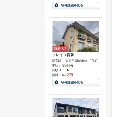
物件詳細を見る
新着 8/3
ソレイユ宮前
最寄駅： 東急田園都市線 『宮前
平駅』 徒歩
6
分
間取り： 1R
賃料：
6.0万円
物件詳細を見る