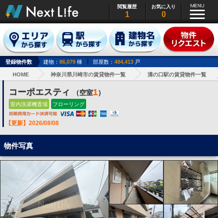
閲覧履歴
お気に入り
1
0
登録物件数
建物：
86,079
棟
部屋数：
484,413
戸
HOME
神奈川県川崎市の賃貸物件一覧
溝の口駅の賃貸物件一覧
コーポエスティ
1
（空室
）
室内洗濯機置場
フローリング
【更新】2026/08/08
物件写真