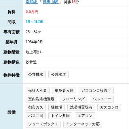
南武線
『
津田山駅
』
徒歩
15
分
賃料
5.5万円
間取
1R～1LDK
専有面積
25～34㎡
築年月
1984年9月
建物階建
地上3階 / -
建物構造
鉄骨造
公共排水
公営水道
物件特徴
保証人不要
単身者入居
ガスコンロ設置可
室内洗濯機置場
フローリング
バルコニー
都市ガス
駐輪場
洗濯機置場有
ガスコンロ
設備
バス共同
トイレ共同
エアコン
シューズボックス
インターネット対応