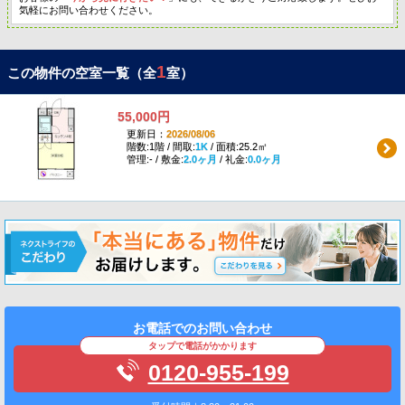
気軽にお問い合わせください。
1
この物件の空室一覧（全
室）
55,000円
更新日：
2026/08/06
階数:1階 / 間取:
1K
/ 面積:25.2㎡
管理:- / 敷金:
2.0ヶ月
/ 礼金:
0.0ヶ月
お電話でのお問い合わせ
タップで電話がかかります
0120-955-199