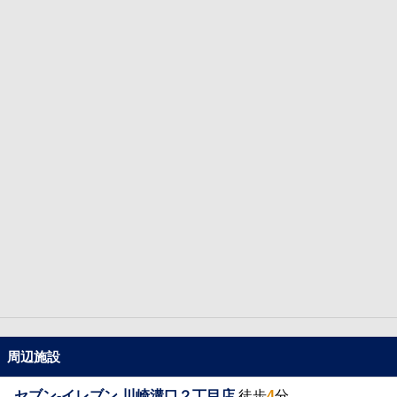
周辺施設
セブン-イレブン 川崎溝口２丁目店
徒歩
4
分