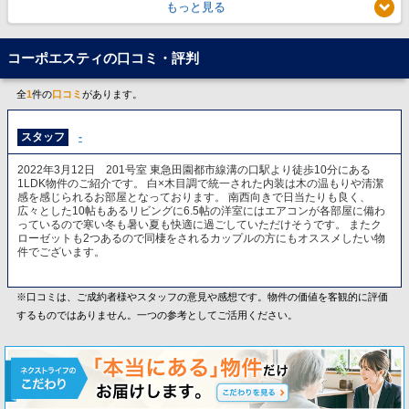
もっと見る
コーポエスティの口コミ・評判
全
1
件の
口コミ
があります。
スタッフ
-
2022年3月12日 201号室 東急田園都市線溝の口駅より徒歩10分にある
1LDK物件のご紹介です。 白×木目調で統一された内装は木の温もりや清潔
感を感じられるお部屋となっております。 南西向きで日当たりも良く、
広々とした10帖もあるリビングに6.5帖の洋室にはエアコンが各部屋に備わ
っているので寒い冬も暑い夏も快適に過ごしていただけそうです。 またク
ローゼットも2つあるので同棲をされるカップルの方にもオススメしたい物
件でございます。
※口コミは、ご成約者様やスタッフの意見や感想です。物件の価値を客観的に評価
するものではありません。一つの参考としてご活用ください。