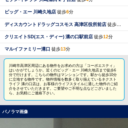
ビッグ・エー 川崎久地店
徒歩
6
分
ディスカウントドラッグコスモス 高津区役所前店
徒歩
12
分
クリエイトSD(エス・ディー) 溝の口駅前店
徒歩
12
分
マルイファミリー溝口
徒歩
13
分
川崎市高津区周辺にある物件をお求めの方は「コーポエスティ」
はいかがでしょうか。近くのビッグ・エー 川崎久地店まで徒歩6
分で行けます。こちらの物件はマンションです。駅から徒歩10分
に立地する物件です。物件情報を数多く取り揃えているネクスト
ライフ 溝の口店は、お客様のライフスタイルに適した物件のご紹
介をさせていただきます。ご要望やご不明な点などございました
ら、お気軽にご連絡下さい。
パノラマ画像