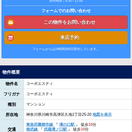
受付時間｜8:30～21:00
フォームでのお問い合わせ
この物件をお問い合わせ
来店予約
フォームからは24時間365日受付しています。
物件概要
物件名
コーポエスティ
フリガナ
コーポエスティ
種別
マンション
所在地
神奈川県川崎市高津区久地1丁目25-20
地図を表示
東急田園都市線
『
溝の口駅
』
徒歩
10
分
交通
南武線
『
武蔵溝ノ口駅
』
徒歩
10
分