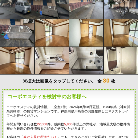
30
※拡大は画像をタップしてください。
全
枚
コーポエスティを検討中のお客様へ
コーポエスティの賃貸情報。（空室1件）2026年8月08日更新。1984年築（神奈川
県川崎市）の賃貸マンションです。神奈川県川崎市のお部屋探しはネクストライ
フへお任せください。
年間お問い合わせ数
22,000
件、成約数
5,000
件以上の弊社が、地域最大級の物件情
報から最新の物件情報をご紹介させていただきます。
お客様の「
今から見に行きたい！
」にも、できるかぎりご対応致します。ぜひお