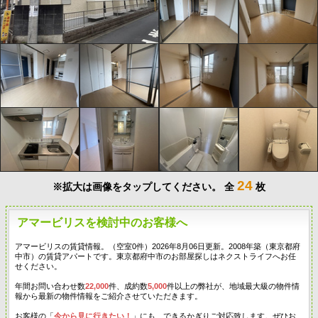
24
※拡大は画像をタップしてください。
全
枚
アマービリスを検討中のお客様へ
アマービリスの賃貸情報。（空室0件）2026年8月06日更新。2008年築（東京都府
中市）の賃貸アパートです。東京都府中市のお部屋探しはネクストライフへお任
せください。
年間お問い合わせ数
22,000
件、成約数
5,000
件以上の弊社が、地域最大級の物件情
報から最新の物件情報をご紹介させていただきます。
お客様の「
今から見に行きたい！
」にも、できるかぎりご対応致します。ぜひお