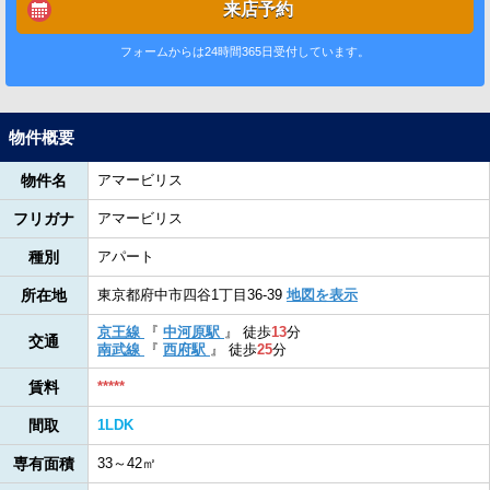
来店予約
フォームからは24時間365日受付しています。
物件概要
物件名
アマービリス
フリガナ
アマービリス
種別
アパート
所在地
東京都府中市四谷1丁目36-39
地図を表示
京王線
『
中河原駅
』
徒歩
13
分
交通
南武線
『
西府駅
』
徒歩
25
分
賃料
*****
間取
1LDK
専有面積
33～42㎡