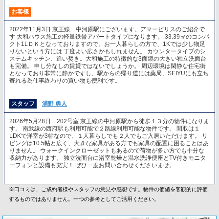
お客様
2022年11月3日 京王線 中河原駅にございます。アマービリスのご紹介で
す 大和ハウス施工の軽量鉄骨アパートタイプになります。 33.39㎡のコンパ
クト1LＤＫとなっておりますので、お一人暮らしの方で、1Kでは少し物足
りないという方には 丁度よい広さかもしれません。 カウンタータイプのシ
ステムキッチン、追い焚き。大和施工の特徴的な3面鏡の大きい独立洗面台
も完備。 申し分なしの賃貸ではないでしょうか。 周辺環境は閑静な住宅街
となっており非常に静かですし、駅からの帰り道には薬局、SEIYUにも立ち
寄れる為仕事終わりの買い物も便利です。
スタッフ
浦野 勇人
2026年5月28日 202号室 京王線の中河原駅から徒歩１３分の物件になりま
す。 南武線の西府駅も利用可能で２路線利用可能な物件です。 間取は１
LDKで洋室が3帖なので、１人暮らしでも２人でもご入居いただけます。 リ
ビングは10.5帖と広く、大きな家具がある方でも家具の配置に困ることはあ
りません。 ウォークインクローゼットもあるので荷物が多い方でも十分な
収納力があります。 独立洗面台に浴室乾燥と温水洗浄便座とTV付きモニタ
ーフォンと設備も充実！ ぜひ一度お問い合わせくださいませ。
※口コミは、ご成約者様やスタッフの意見や感想です。物件の価値を客観的に評価
するものではありません。一つの参考としてご活用ください。