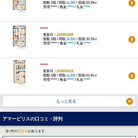
階数:1階 / 間取:
1LDK
/ 面積:33.39㎡
管理:***** / 敷金:
*****
/ 礼金:
*****
*****
更新日：
2024/02/08
階数:1階 / 間取:
1LDK
/ 面積:33.39㎡
管理:***** / 敷金:
*****
/ 礼金:
*****
*****
更新日：
2026/04/19
階数:1階 / 間取:
1LDK
/ 面積:41.81㎡
管理:***** / 敷金:
*****
/ 礼金:
*****
もっと見る
アマービリスの口コミ・評判
全
2
件の
口コミ
があります。