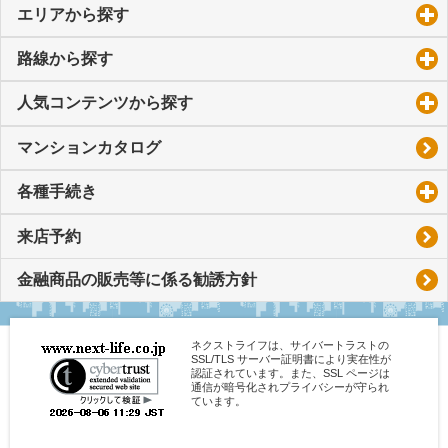
エリアから探す
click to expand contents
路線から探す
click to expand contents
人気コンテンツから探す
click to expand contents
マンションカタログ
各種手続き
click to expand contents
来店予約
金融商品の販売等に係る勧誘方針
ネクストライフは、サイバートラストの
SSL/TLS サーバー証明書により実在性が
認証されています。また、SSL ページは
通信が暗号化されプライバシーが守られ
ています。