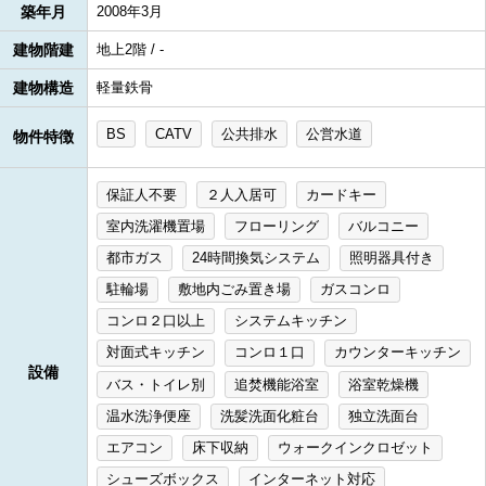
築年月
2008年3月
建物階建
地上2階 / -
建物構造
軽量鉄骨
BS
CATV
公共排水
公営水道
物件特徴
保証人不要
２人入居可
カードキー
室内洗濯機置場
フローリング
バルコニー
都市ガス
24時間換気システム
照明器具付き
駐輪場
敷地内ごみ置き場
ガスコンロ
コンロ２口以上
システムキッチン
対面式キッチン
コンロ１口
カウンターキッチン
設備
バス・トイレ別
追焚機能浴室
浴室乾燥機
温水洗浄便座
洗髪洗面化粧台
独立洗面台
エアコン
床下収納
ウォークインクロゼット
シューズボックス
インターネット対応