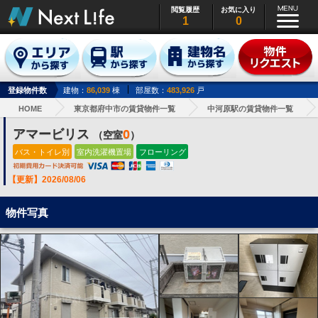
閲覧履歴
お気に入り
1
0
登録物件数
建物：
86,039
棟
部屋数：
483,926
戸
HOME
東京都府中市の賃貸物件一覧
中河原駅の賃貸物件一覧
アマービリス
0
（空室
）
バス・トイレ別
室内洗濯機置場
フローリング
【更新】2026/08/06
物件写真