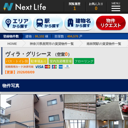
閲覧履歴
お気に入り
1
0
登録物件数
建物：
86,102
棟
部屋数：
484,576
戸
HOME
神奈川県座間市の賃貸物件一覧
南林間駅の賃貸物件一覧
ヴィラ・グリシーヌ
0
（空室
）
バス・トイレ別
駐車場あり
室内洗濯機置場
フローリング
【更新】2026/08/09
物件写真