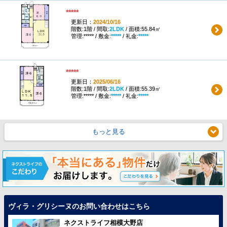
*****
更新日：
2024/10/16
階数:1階 / 間取:
2LDK
/ 面積:55.84㎡
管理:***** / 敷金:
*****
/ 礼金:
*****
*****
更新日：
2025/06/16
階数:1階 / 間取:
2LDK
/ 面積:55.39㎡
管理:***** / 敷金:
*****
/ 礼金:
*****
もっと見る
ヴィラ・グリシーヌのお問い合わせはこちら
ネクストライフ相模大野店