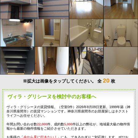
20
※拡大は画像をタップしてください。
全
枚
ヴィラ・グリシーヌを検討中のお客様へ
ヴィラ・グリシーヌの賃貸情報。（空室0件）2026年8月09日更新。1999年築（神
奈川県座間市）の賃貸マンションです。神奈川県座間市のお部屋探しはネクスト
ライフへお任せください。
年間お問い合わせ数
22,000
件、成約数
5,000
件以上の弊社が、地域最大級の物件情
報から最新の物件情報をご紹介させていただきます。
お客様の「
今から見に行きたい！
」にも、できるかぎりご対応致します。ぜひお