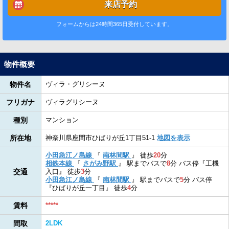
来店予約
フォームからは24時間365日受付しています。
物件概要
物件名
ヴィラ・グリシーヌ
フリガナ
ヴィラグリシーヌ
種別
マンション
所在地
神奈川県座間市ひばりが丘1丁目51-1
地図を表示
小田急江ノ島線
『
南林間駅
』
徒歩
20
分
相鉄本線
『
さがみ野駅
』
駅までバスで
8
分
バス停『工機
交通
入口』
徒歩
3
分
小田急江ノ島線
『
南林間駅
』
駅までバスで
5
分
バス停
『ひばりが丘一丁目』
徒歩
4
分
賃料
*****
間取
2LDK