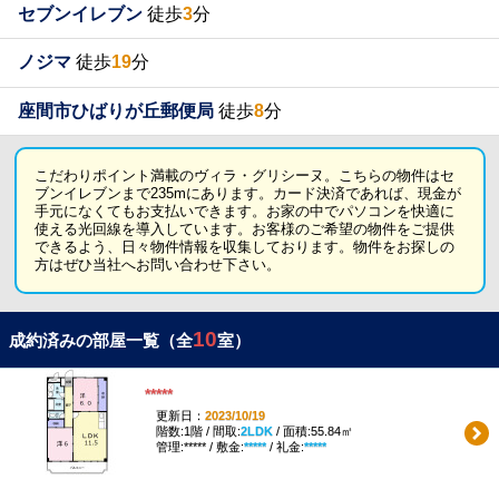
セブンイレブン
徒歩
3
分
ノジマ
徒歩
19
分
座間市ひばりが丘郵便局
徒歩
8
分
こだわりポイント満載のヴィラ・グリシーヌ。こちらの物件はセ
ブンイレブンまで235mにあります。カード決済であれば、現金が
手元になくてもお支払いできます。お家の中でパソコンを快適に
使える光回線を導入しています。お客様のご希望の物件をご提供
できるよう、日々物件情報を収集しております。物件をお探しの
方はぜひ当社へお問い合わせ下さい。
10
成約済みの部屋一覧（全
室）
*****
更新日：
2023/10/19
階数:1階 / 間取:
2LDK
/ 面積:55.84㎡
管理:***** / 敷金:
*****
/ 礼金:
*****