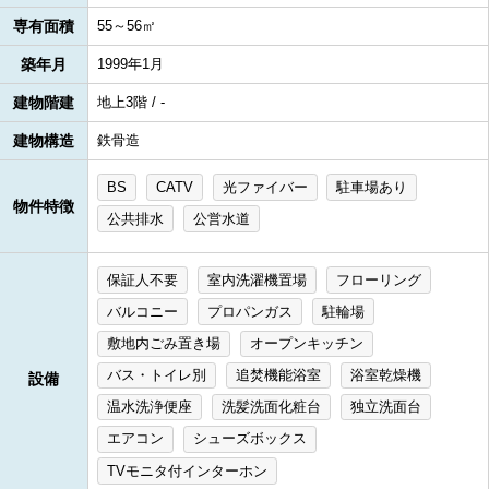
専有面積
55～56㎡
築年月
1999年1月
建物階建
地上3階 / -
建物構造
鉄骨造
BS
CATV
光ファイバー
駐車場あり
物件特徴
公共排水
公営水道
保証人不要
室内洗濯機置場
フローリング
バルコニー
プロパンガス
駐輪場
敷地内ごみ置き場
オープンキッチン
バス・トイレ別
追焚機能浴室
浴室乾燥機
設備
温水洗浄便座
洗髪洗面化粧台
独立洗面台
エアコン
シューズボックス
TVモニタ付インターホン