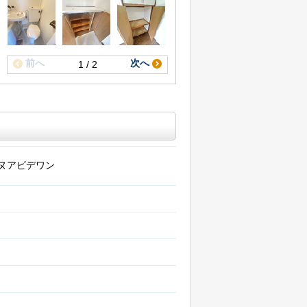
前へ
次へ
1 / 2
ヌアビデワン