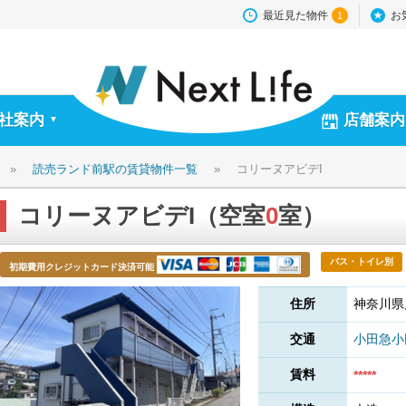
最近見た物件
お
1
社案内
店舗案内
▼
»
読売ランド前駅の賃貸物件一覧
»
コリーヌアビデI
コリーヌアビデI（空室
0
室）
バス・トイレ別
初期費用クレジットカード決済可能
住所
神奈川県
交通
小田急
賃料
*****