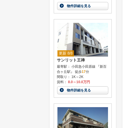
物件詳細を見る
更新 8/8
サンリット王禅
最寄駅： 小田急小田原線 『新百
合ヶ丘駅』 徒歩
17
分
間取り： 1K～2K
賃料：
8.0～10.0万円
物件詳細を見る