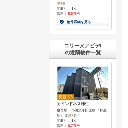
歩
9
分
間取り： 1K
賃料：
5.5万円
物件詳細を見る
コリーヌアビデI
の近隣物件一覧
更新 8/8
カインドネス柿生
最寄駅： 小田急小田原線 『柿生
駅』 徒歩
7
分
間取り： 1K
賃料：
6.7万円