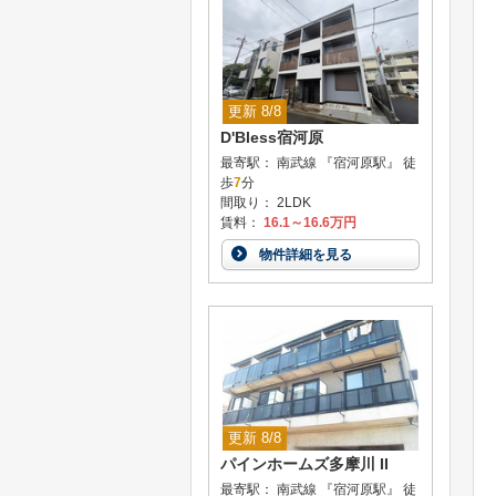
更新 8/8
D'Bless宿河原
最寄駅： 南武線 『宿河原駅』 徒
歩
7
分
間取り： 2LDK
賃料：
16.1～16.6万円
物件詳細を見る
更新 8/8
パインホームズ多摩川 II
最寄駅： 南武線 『宿河原駅』 徒