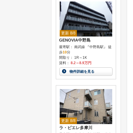
更新 8/8
GENOVIA中野島
最寄駅： 南武線 『中野島駅』 徒
歩
10
分
間取り： 1R～1K
賃料：
8.2～8.9万円
物件詳細を見る
更新 8/8
ラ・ピエレ多摩川