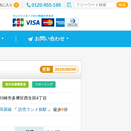
0120-955-199
気に入り
0
お問い合わせ
▼
▼
更新
2026/08/08
室内洗濯機置場
フローリング
川崎市多摩区西生田4丁目
小田原線
『
読売ランド前駅
』
徒歩
9
分