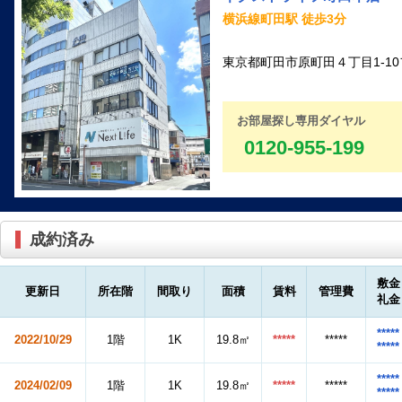
横浜線町田駅 徒歩3分
東京都町田市原町田４丁目1-10
お部屋探し専用ダイヤル
0120-955-199
成約済み
敷金
更新日
所在階
間取り
面積
賃料
管理費
礼金
*****
2022/10/29
1階
1K
19.8㎡
*****
*****
*****
*****
2024/02/09
1階
1K
19.8㎡
*****
*****
*****