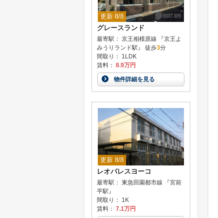
更新 8/8
グレースランド
最寄駅： 京王相模原線 『京王よ
みうりランド駅』 徒歩
3
分
間取り： 1LDK
賃料：
8.9万円
物件詳細を見る
更新 8/8
レオパレスヨーコ
最寄駅： 東急田園都市線 『宮前
平駅』
間取り： 1K
賃料：
7.1万円