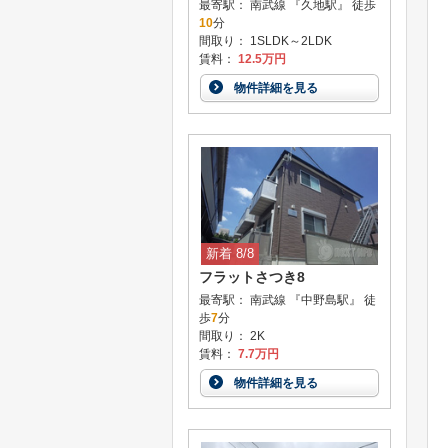
最寄駅： 南武線 『久地駅』 徒歩
10
分
間取り： 1SLDK～2LDK
賃料：
12.5万円
物件詳細を見る
新着 8/8
フラットさつき8
最寄駅： 南武線 『中野島駅』 徒
歩
7
分
間取り： 2K
賃料：
7.7万円
物件詳細を見る