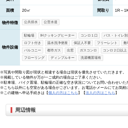
面積
20㎡
間取り
1R～1
公共排水
公営水道
物件特徴
駐輪場
IHクッキングヒーター
コンロ１口
バス・トイレ別
ロフト付き
温水洗浄便座
保証人不要
フリーレント
敷
物件設備
バルコニー
都市ガス
出窓
ガスコンロ
コンロ２口以上
フローリング
ディンプルキー
洗濯機置場有
※写真や間取り図が現状と相違する場合は現状を優先させていただきます。
※掲載している物件が万が一ご成約の場合はご了承ください。
※駐車場、バイク置場、駐輪場の正確な空き状況についてお問い合わせいた
※こちら以外にも空室がある場合がございます。お電話かメールにてお気軽
※この建物へ申込手続きは【
個人の方はこちら
】【
法人の方はこちら
】
周辺情報