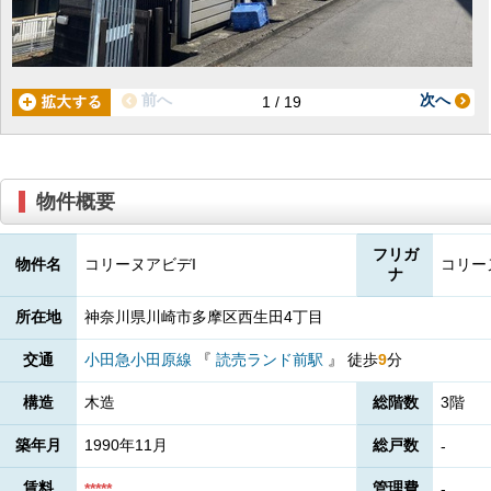
前へ
次へ
1 / 19
物件概要
フリガ
物件名
コリーヌアビデI
コリー
ナ
所在地
神奈川県川崎市多摩区西生田4丁目
交通
小田急小田原線
『
読売ランド前駅
』
徒歩
9
分
構造
木造
総階数
3階
築年月
1990年11月
総戸数
-
賃料
管理費
*****
-