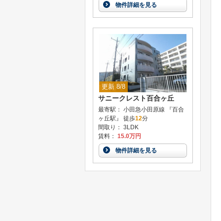
物件詳細を見る
更新 8/8
サニークレスト百合ヶ丘
最寄駅： 小田急小田原線 『百合
ヶ丘駅』 徒歩
12
分
間取り： 3LDK
賃料：
15.0万円
物件詳細を見る