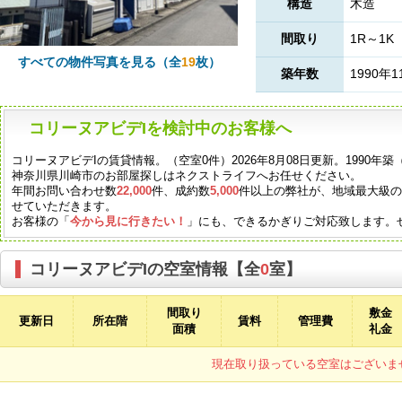
構造
木造
間取り
1R～1K
すべての物件写真を見る（全
19
枚）
築年数
1990年1
コリーヌアビデIを検討中のお客様へ
コリーヌアビデIの賃貸情報。（空室0件）2026年8月08日更新。1990
神奈川県川崎市のお部屋探しはネクストライフへお任せください。
年間お問い合わせ数
22,000
件、成約数
5,000
件以上の弊社が、地域最大級
せていただきます。
お客様の「
今から見に行きたい！
」にも、できるかぎりご対応致します。
コリーヌアビデIの空室情報【全
0
室】
間取り
敷金
更新日
所在階
賃料
管理費
面積
礼金
現在取り扱っている空室はございま