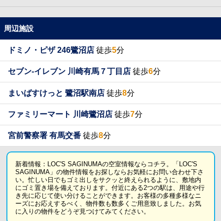
周辺施設
ドミノ・ピザ 246鷺沼店
徒歩
5
分
セブン-イレブン 川崎有馬７丁目店
徒歩
6
分
まいばすけっと 鷺沼駅南店
徒歩
8
分
ファミリーマート 川崎鷺沼店
徒歩
7
分
宮前警察署 有馬交番
徒歩
8
分
新着情報：LOC'S SAGINUMAの空室情報ならコチラ。「LOC'S
SAGINUMA」の物件情報をお探しならお気軽にお問い合わせ下さ
い。忙しい日でもゴミ出しをサクッと終えられるように、敷地内
にゴミ置き場を備えております。付近にある2つの駅は、用途や行
き先に応じて使い分けることができます。お客様の多種多様なニ
ーズにお応えするべく、物件数も数多くご用意致しました。お気
に入りの物件をどうぞ見つけてみてください。