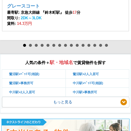
グレースコート
最寄駅: 京急大師線 『鈴木町駅』 徒歩
17
分
間取り:
2DK～3LDK
賃料:
14.3万円
駅・地域名
人気の条件＋
で賃貸物件を探す
鷺沼駅×ﾍﾟｯﾄ可(相談)
鷺沼駅×2人入居可
鷺沼駅×事務所可
中川駅×ﾍﾟｯﾄ可(相談)
中川駅×2人入居可
中川駅×事務所可
もっと見る