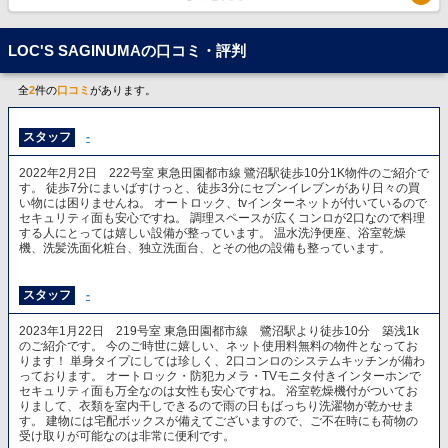
LOC'S SAGINUMAの口コミ・評判
全
2
件の
口コミ
があります。
スタッフ
-
2022年2月2日 222号室 東急田園都市線 鷺沼駅徒歩10分1K物件のご紹介で
す。 徒歩7分にまいばすけっと、徒歩3分にセブンイレブンがあり日々の買
い物には困りませんね。 オートロック、tvインターネットが付いているので
セキュリティ面も安心ですね。 調理スペースが広くコンロが2口なので料理
する人にとっては嬉しい設備が整っています。 温水洗浄便座、浴室乾燥
機、洗髪洗面化粧台、独立洗面台、とその他の設備も整っています。
スタッフ
-
2023年1月22日 219号室 東急田園都市線 鷺沼駅より徒歩10分 築浅1k
のご紹介です。 今のご時世に嬉しい、ネット使用料無料の物件となってお
ります！ 単身タイプにしては珍しく、2口コンロのシステムキッチンが備わ
っております。 オートロック・防犯カメラ・TVモニタ付きインターホンで
セキュリティ面も万全なのは女性も安心ですね。 浴室乾燥機付がついてお
りまして、衣類を室内干しできるので雨の日もばっちり洗濯物が乾かせま
す。 建物には宅配ボックスが備えてございますので、ご不在時にも荷物の
受け取りが可能なのは非常に便利です。