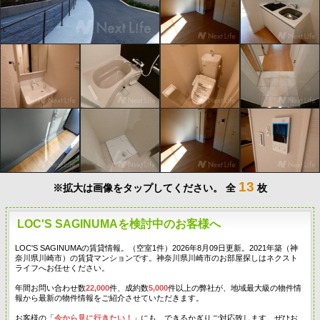
13
※拡大は画像をタップしてください。
全
枚
LOC'S SAGINUMAを検討中のお客様へ
LOC'S SAGINUMAの賃貸情報。（空室1件）2026年8月09日更新。2021年築（神
奈川県川崎市）の賃貸マンションです。神奈川県川崎市のお部屋探しはネクスト
ライフへお任せください。
年間お問い合わせ数
22,000
件、成約数
5,000
件以上の弊社が、地域最大級の物件情
報から最新の物件情報をご紹介させていただきます。
お客様の「
今から見に行きたい！
」にも、できるかぎりご対応致します。ぜひお