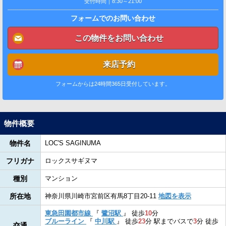
受付時間｜8:30～21:00
フォームでのお問い合わせ
この物件をお問い合わせ
来店予約
フォームからは24時間365日受付しています。
物件概要
物件名
LOC'S SAGINUMA
フリガナ
ロックスサギヌマ
種別
マンション
所在地
神奈川県川崎市宮前区有馬8丁目20-11
地図を表示
東急田園都市線
『
鷺沼駅
』
徒歩
10
分
ブルーライン
『
中川駅
』
徒歩
23
分
駅までバスで
3
分
徒歩
交通