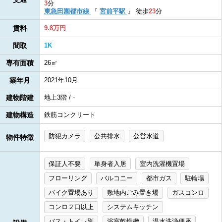
3
分
東急田園都市線
『
宮前平駅
』
徒歩
23
分
賃料
9.8万円
間取
1K
専有面積
26㎡
築年月
2021年10月
建物階建
地上3階 / -
建物構造
鉄筋コンクリート
防犯カメラ
公共排水
公営水道
物件特徴
保証人不要
単身者入居
室内洗濯機置場
フローリング
バルコニー
都市ガス
駐輪場
バイク置場あり
敷地内ごみ置き場
ガスコンロ
コンロ２口以上
システムキッチン
バス・トイレ別
浴室乾燥機
温水洗浄便座