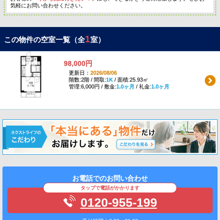
気軽にお問い合わせください。
1
この物件の空室一覧（全
室）
98,000円
更新日：
2026/08/06
階数:2階 / 間取:
1K
/ 面積:25.93㎡
管理:6,000円 / 敷金:
1.0ヶ月
/ 礼金:
1.0ヶ月
お電話でのお問い合わせ
タップで電話がかかります
0120-955-199