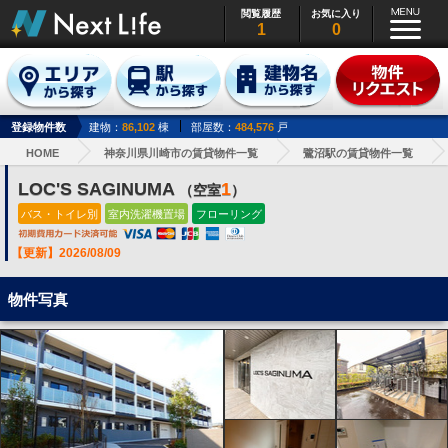
閲覧履歴
お気に入り
1
0
登録物件数
建物：
86,102
棟
部屋数：
484,576
戸
HOME
神奈川県川崎市の賃貸物件一覧
鷺沼駅の賃貸物件一覧
LOC'S SAGINUMA
1
（空室
）
バス・トイレ別
室内洗濯機置場
フローリング
【更新】2026/08/09
物件写真