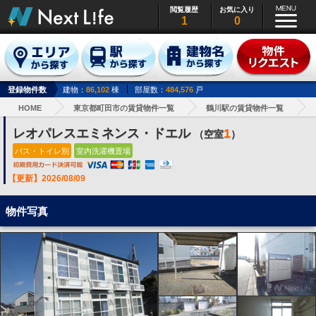
閲覧履歴
お気に入り
1
0
登録物件数
建物：
86,102
棟
部屋数：
484,576
戸
HOME
東京都町田市の賃貸物件一覧
鶴川駅の賃貸物件一覧
レオパレスエミネンス・ドエル
1
（空室
）
バス・トイレ別
室内洗濯機置場
【更新】2026/08/09
物件写真