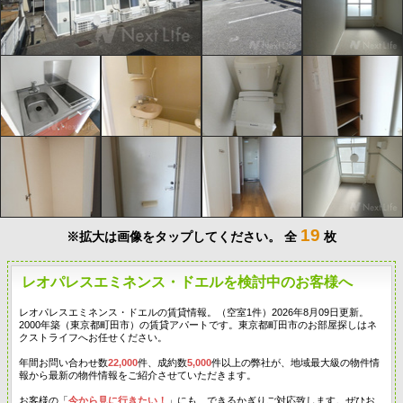
19
※拡大は画像をタップしてください。
全
枚
レオパレスエミネンス・ドエルを検討中のお客様へ
レオパレスエミネンス・ドエルの賃貸情報。（空室1件）2026年8月09日更新。
2000年築（東京都町田市）の賃貸アパートです。東京都町田市のお部屋探しはネ
クストライフへお任せください。
年間お問い合わせ数
22,000
件、成約数
5,000
件以上の弊社が、地域最大級の物件情
報から最新の物件情報をご紹介させていただきます。
お客様の「
今から見に行きたい！
」にも、できるかぎりご対応致します。ぜひお