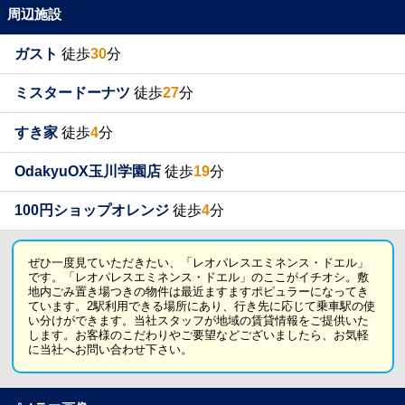
周辺施設
ガスト
徒歩
30
分
ミスタードーナツ
徒歩
27
分
すき家
徒歩
4
分
OdakyuOX玉川学園店
徒歩
19
分
100円ショップオレンジ
徒歩
4
分
ぜひ一度見ていただきたい、「レオパレスエミネンス・ドエル」
です。「レオパレスエミネンス・ドエル」のここがイチオシ。敷
地内ごみ置き場つきの物件は最近ますますポピュラーになってき
ています。2駅利用できる場所にあり、行き先に応じて乗車駅の使
い分けができます。当社スタッフが地域の賃貸情報をご提供いた
します。お客様のこだわりやご要望などございましたら、お気軽
に当社へお問い合わせ下さい。