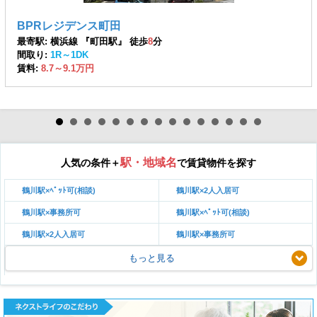
BPRレジデンス町田
最寄駅: 横浜線 『町田駅』 徒歩
8
分
間取り:
1R～1DK
賃料:
8.7～9.1万円
駅・地域名
人気の条件＋
で賃貸物件を探す
鶴川駅×ﾍﾟｯﾄ可(相談)
鶴川駅×2人入居可
鶴川駅×事務所可
鶴川駅×ﾍﾟｯﾄ可(相談)
鶴川駅×2人入居可
鶴川駅×事務所可
もっと見る