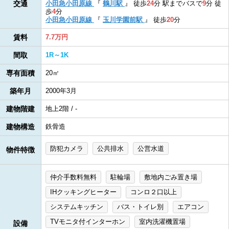
交通
小田急小田原線
『
鶴川駅
』
徒歩
24
分
駅までバスで
9
分
徒
歩
4
分
小田急小田原線
『
玉川学園前駅
』
徒歩
20
分
賃料
7.7万円
間取
1R～1K
専有面積
20㎡
築年月
2000年3月
建物階建
地上2階 / -
建物構造
鉄骨造
防犯カメラ
公共排水
公営水道
物件特徴
仲介手数料無料
駐輪場
敷地内ごみ置き場
IHクッキングヒーター
コンロ２口以上
システムキッチン
バス・トイレ別
エアコン
TVモニタ付インターホン
室内洗濯機置場
設備