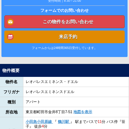
受付時間｜8:30～21:00
フォームでのお問い合わせ
この物件をお問い合わせ
来店予約
フォームからは24時間365日受付しています。
物件概要
物件名
レオパレスエミネンス・ドエル
フリガナ
レオパレスエミネンスドエル
種別
アパート
所在地
東京都町田市金井8丁目7-51
地図を表示
小田急小田原線
『
鶴川駅
』
駅までバスで
11
分
バス停『笹
子』
徒歩
4
分