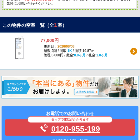
気軽にお問い合わせください。
1
この物件の空室一覧（全
室）
77,000円
更新日：
2026/08/08
階数:2階 / 間取:
1K
/ 面積:19.87㎡
管理:6,000円 / 敷金:
0.0ヶ月
/ 礼金:
1.0ヶ月
お電話でのお問い合わせ
タップで電話がかかります
0120-955-199