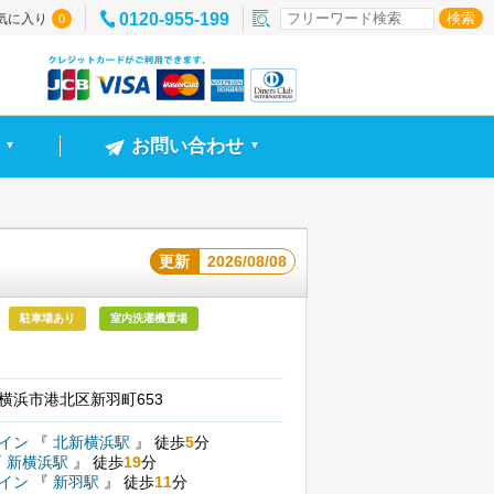
0120-955-199
気に入り
0
お問い合わせ
▼
▼
）
更新
2026/08/08
駐車場あり
室内洗濯機置場
横浜市港北区新羽町653
ライン
『
北新横浜駅
』
徒歩
5
分
『
新横浜駅
』
徒歩
19
分
ライン
『
新羽駅
』
徒歩
11
分