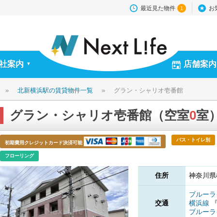
最近見た物件
お
1
社案内
店舗案内
▼
»
北新横浜駅の賃貸物件一覧
»
グラン・シャリオ壱番館
グラン・シャリオ壱番館（空室
0
室
バス・トイレ別
初期費用クレジットカード決済可能
フローリング
住所
神奈川県
ブルー
交通
横浜線
ブルー