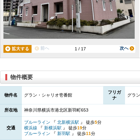
前へ
次へ
1 / 17
物件概要
フリガ
物件名
グラン・シャリオ壱番館
グラ
ナ
所在地
神奈川県横浜市港北区新羽町653
ブルーライン
『
北新横浜駅
』
徒歩
5
分
交通
横浜線
『
新横浜駅
』
徒歩
19
分
ブルーライン
『
新羽駅
』
徒歩
11
分