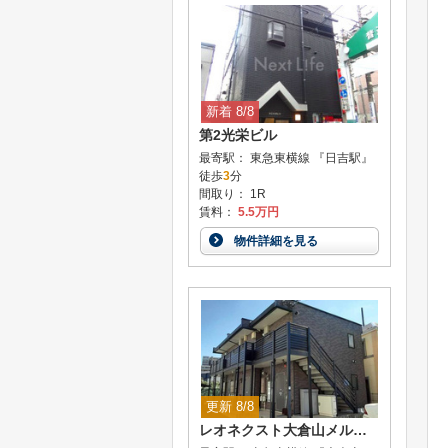
新着 8/8
第2光栄ビル
最寄駅： 東急東横線 『日吉駅』
徒歩
3
分
間取り： 1R
賃料：
5.5万円
物件詳細を見る
更新 8/8
レオネクスト大倉山メルベーユIII