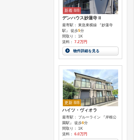
新着 8/8
デンハウス妙蓮寺 II
最寄駅： 東急東横線 『妙蓮寺
駅』 徒歩
5
分
間取り： 1K
賃料：
7.2万円
物件詳細を見る
更新 8/8
ハイツ・ヴィオラ
最寄駅： ブルーライン 『岸根公
園駅』 徒歩
6
分
間取り： 1K
賃料：
6.0万円