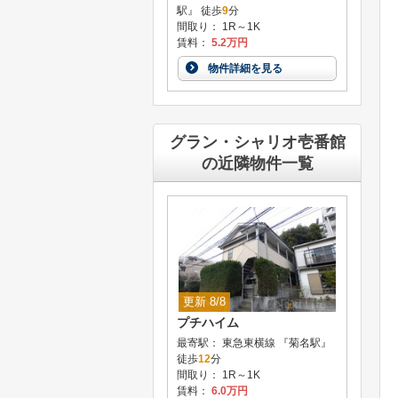
駅』 徒歩
9
分
間取り： 1R～1K
賃料：
5.2万円
物件詳細を見る
グラン・シャリオ壱番館
の近隣物件一覧
更新 8/8
プチハイム
最寄駅： 東急東横線 『菊名駅』
徒歩
12
分
間取り： 1R～1K
賃料：
6.0万円