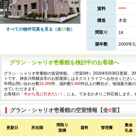
賃料
*****
構造
木造
すべての物件写真を見る（全
17
枚）
間取り
1K
築年数
2000年
グラン・シャリオ壱番館を検討中のお客様へ
グラン・シャリオ壱番館の賃貸情報。（空室0件）2026年8月08日更新。2
トです。神奈川県横浜市のお部屋探しはネクストライフへお任せください
年間お問い合わせ数
22,000
件、成約数
5,000
件以上の弊社が、地域最大級
せていただきます。
お客様の「
今から見に行きたい！
」にも、できるかぎりご対応致します。
グラン・シャリオ壱番館の空室情報【全
0
室】
間取り
敷金
更新日
所在階
賃料
管理費
面積
礼金