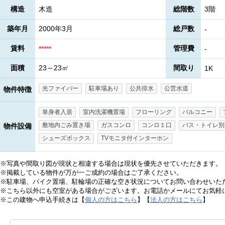
構造
木造
総階数
3階
築年月
2000年3月
総戸数
-
賃料
管理費
*****
-
面積
23～23㎡
間取り
1K
光ファイバー
駐車場あり
公共排水
公営水道
物件特徴
単身者入居
室内洗濯機置場
フローリング
バルコニー
敷地内ごみ置き場
ガスコンロ
コンロ１口
バス・トイレ別
物件設備
シューズボックス
TVモニタ付インターホン
※写真や間取り図が現状と相違する場合は現状を優先させていただきます。
※掲載している物件が万が一ご成約の場合はご了承ください。
※駐車場、バイク置場、駐輪場の正確な空き状況についてお問い合わせいた
※こちら以外にも空室がある場合がございます。お電話かメールにてお気軽
※この建物へ申込手続きは【
個人の方はこちら
】【
法人の方はこちら
】