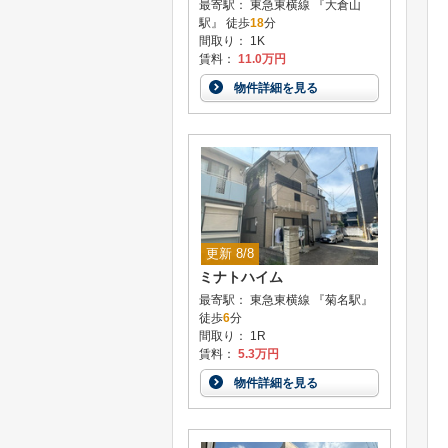
最寄駅： 東急東横線 『大倉山
駅』 徒歩
18
分
間取り： 1K
賃料：
11.0万円
物件詳細を見る
更新 8/8
ミナトハイム
最寄駅： 東急東横線 『菊名駅』
徒歩
6
分
間取り： 1R
賃料：
5.3万円
物件詳細を見る