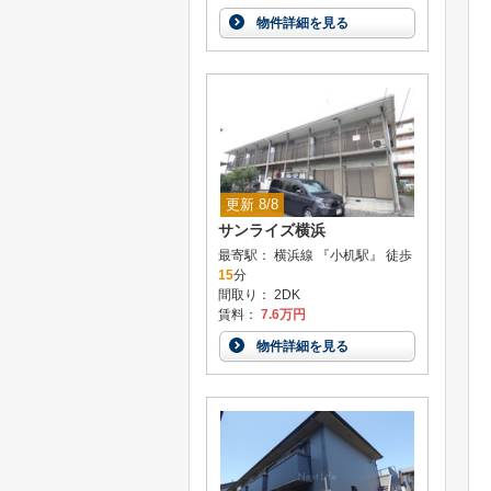
物件詳細を見る
更新 8/8
サンライズ横浜
最寄駅： 横浜線 『小机駅』 徒歩
15
分
間取り： 2DK
賃料：
7.6万円
物件詳細を見る