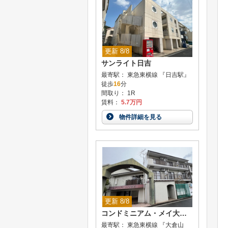
更新 8/8
サンライト日吉
最寄駅： 東急東横線 『日吉駅』
徒歩
16
分
間取り： 1R
賃料：
5.7万円
物件詳細を見る
更新 8/8
コンドミニアム・メイ大倉山
最寄駅： 東急東横線 『大倉山