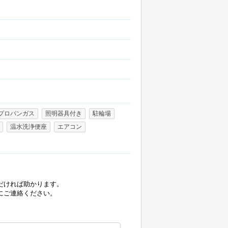
プロパンガス
照明器具付き
駐輪場
温水洗浄便座
エアコン
だければ助かります。
にご連絡ください。