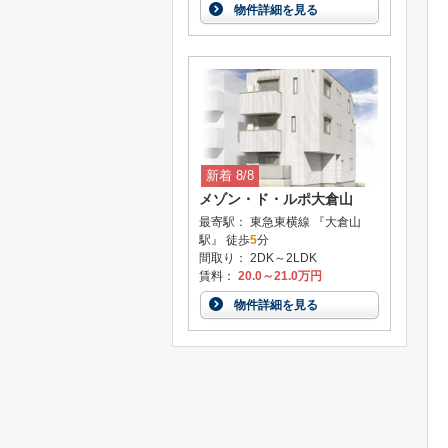
物件詳細を見る
新着 8/8
メゾン・ド・ルポ大倉山
最寄駅： 東急東横線 『大倉山
駅』 徒歩
5
分
間取り： 2DK～2LDK
賃料：
20.0～21.0万円
物件詳細を見る