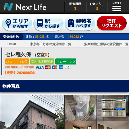
閲覧履歴
お気に入り
1
0
登録物件数
建物：
86,038
棟
部屋数：
484,022
戸
HOME
東京都日野市の賃貸物件一覧
多摩動物公園駅の賃貸物件一覧
セレ程久保
0
（空室
）
バス・トイレ別
室内洗濯機置場
フローリング
【更新】2026/08/06
物件写真