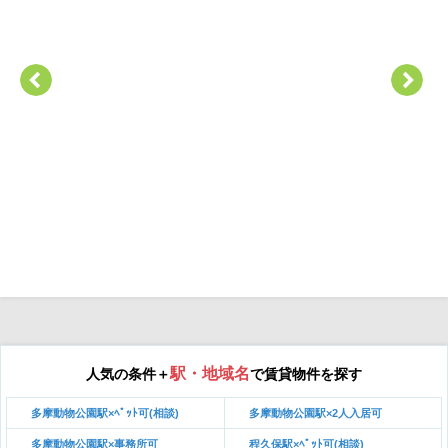
駅・地域名
人気の条件＋
で賃貸物件を探す
多摩動物公園駅×ﾍﾟｯﾄ可(相談)
多摩動物公園駅×2人入居可
多摩動物公園駅×事務所可
程久保駅×ﾍﾟｯﾄ可(相談)