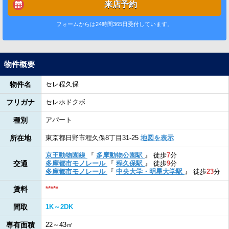
来店予約
フォームからは24時間365日受付しています。
物件概要
物件名
セレ程久保
フリガナ
セレホドクボ
種別
アパート
所在地
東京都日野市程久保8丁目31-25
地図を表示
京王動物園線
『
多摩動物公園駅
』
徒歩
7
分
交通
多摩都市モノレール
『
程久保駅
』
徒歩
9
分
多摩都市モノレール
『
中央大学・明星大学駅
』
徒歩
23
分
賃料
*****
間取
1K～2DK
専有面積
22～43㎡