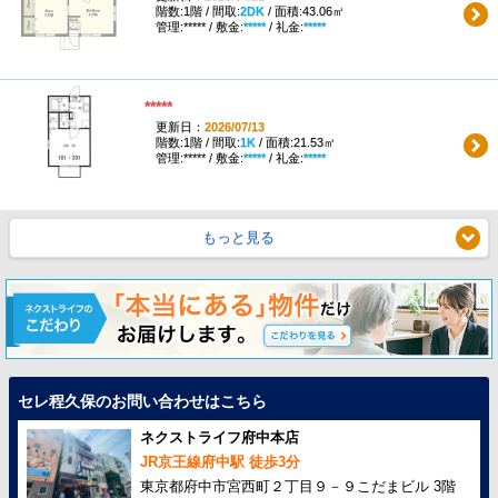
階数:1階 / 間取:
2DK
/ 面積:43.06㎡
管理:***** / 敷金:
*****
/ 礼金:
*****
*****
更新日：
2026/07/13
階数:1階 / 間取:
1K
/ 面積:21.53㎡
管理:***** / 敷金:
*****
/ 礼金:
*****
もっと見る
セレ程久保のお問い合わせはこちら
ネクストライフ府中本店
JR京王線府中駅 徒歩3分
東京都府中市宮西町２丁目９－９こだまビル 3階