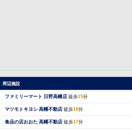
周辺施設
ファミリーマート 日野高幡店
徒歩
15
分
マツモトキヨシ 高幡不動店
徒歩
16
分
食品の店おおた 高幡不動店
徒歩
17
分