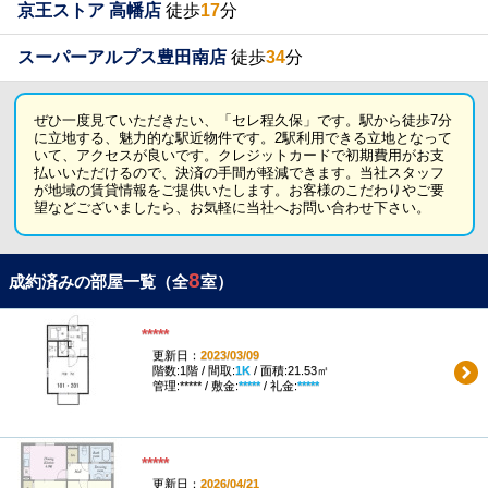
京王ストア 高幡店
徒歩
17
分
スーパーアルプス豊田南店
徒歩
34
分
ぜひ一度見ていただきたい、「セレ程久保」です。駅から徒歩7分
に立地する、魅力的な駅近物件です。2駅利用できる立地となって
いて、アクセスが良いです。クレジットカードで初期費用がお支
払いいただけるので、決済の手間が軽減できます。当社スタッフ
が地域の賃貸情報をご提供いたします。お客様のこだわりやご要
望などございましたら、お気軽に当社へお問い合わせ下さい。
8
成約済みの部屋一覧（全
室）
*****
更新日：
2023/03/09
階数:1階 / 間取:
1K
/ 面積:21.53㎡
管理:***** / 敷金:
*****
/ 礼金:
*****
*****
更新日：
2026/04/21