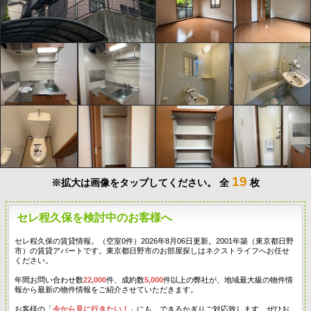
19
※拡大は画像をタップしてください。
全
枚
セレ程久保を検討中のお客様へ
セレ程久保の賃貸情報。（空室0件）2026年8月06日更新。2001年築（東京都日野
市）の賃貸アパートです。東京都日野市のお部屋探しはネクストライフへお任せ
ください。
年間お問い合わせ数
22,000
件、成約数
5,000
件以上の弊社が、地域最大級の物件情
報から最新の物件情報をご紹介させていただきます。
お客様の「
今から見に行きたい！
」にも、できるかぎりご対応致します。ぜひお