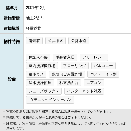
築年月
2001年12月
建物階建
地上2階 / -
建物構造
軽量鉄骨
電気有
公共排水
公営水道
物件特徴
保証人不要
単身者入居
フリーレント
室内洗濯機置場
フローリング
バルコニー
都市ガス
敷地内ごみ置き場
バス・トイレ別
設備
温水洗浄便座
独立洗面台
エアコン
シューズボックス
インターネット対応
TVモニタ付インターホン
写真や間取り図が現状と相違する場合は現状を優先させていただきます。
掲載している物件が万が一ご成約の場合はご了承ください。
駐車場、バイク置場、駐輪場の正確な空き状況についてお問い合わせいただければ
助かります。