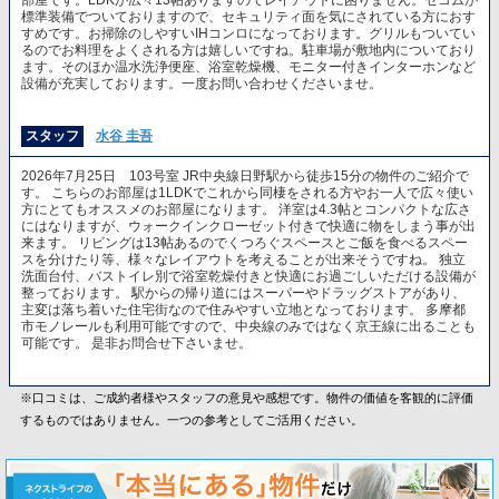
部屋です。LDKが広々13帖ありますのでレイアウトに困りません。セコムが
標準装備でついておりますので、セキュリティ面を気にされている方におす
すめです。お掃除のしやすいIHコンロになっております。グリルもついてい
るのでお料理をよくされる方は嬉しいですね。駐車場が敷地内についており
ます。そのほか温水洗浄便座、浴室乾燥機、モニター付きインターホンなど
設備が充実しております。一度お問い合わせくださいませ。
スタッフ
水谷 圭吾
2026年7月25日 103号室 JR中央線日野駅から徒歩15分の物件のご紹介で
す。 こちらのお部屋は1LDKでこれから同棲をされる方やお一人で広々使い
方にとてもオススメのお部屋になります。 洋室は4.3帖とコンパクトな広さ
にはなりますが、ウォークインクローゼット付きで快適に物をしまう事が出
来ます。 リビングは13帖あるのでくつろぐスペースとご飯を食べるスペー
スを分けたり等、様々なレイアウトを考えることが出来そうですね。 独立
洗面台付、バストイレ別で浴室乾燥付きと快適にお過ごしいただける設備が
整っております。 駅からの帰り道にはスーパーやドラッグストアがあり、
主変は落ち着いた住宅街なので住みやすい立地となっております。 多摩都
市モノレールも利用可能ですので、中央線のみではなく京王線に出ることも
可能です。 是非お問合せ下さいませ。
※口コミは、ご成約者様やスタッフの意見や感想です。物件の価値を客観的に評価
するものではありません。一つの参考としてご活用ください。