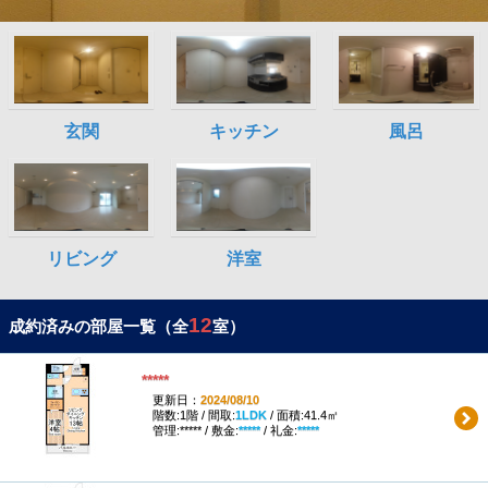
12
成約済みの部屋一覧（全
室）
*****
更新日：
2024/08/10
階数:1階 / 間取:
1LDK
/ 面積:41.4㎡
管理:***** / 敷金:
*****
/ 礼金:
*****