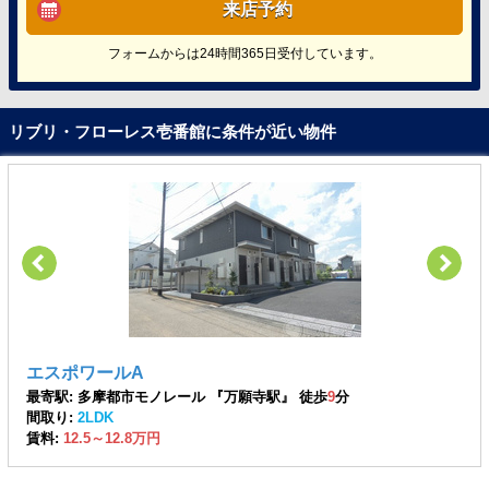
来店予約
フォームからは24時間365日受付しています。
リブリ・フローレス壱番館に条件が近い物件
エスポワールA
最寄駅: 多摩都市モノレール 『万願寺駅』 徒歩
9
分
間取り:
2LDK
賃料:
12.5～12.8万円