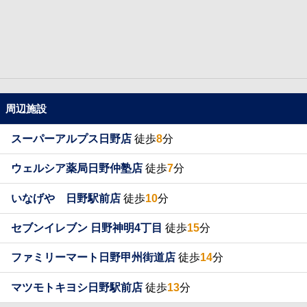
周辺施設
スーパーアルプス日野店
徒歩
8
分
ウェルシア薬局日野仲塾店
徒歩
7
分
いなげや 日野駅前店
徒歩
10
分
セブンイレブン 日野神明4丁目
徒歩
15
分
ファミリーマート日野甲州街道店
徒歩
14
分
マツモトキヨシ日野駅前店
徒歩
13
分