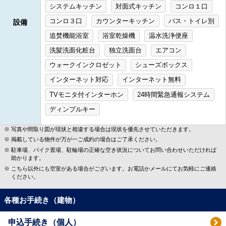
システムキッチン
対面式キッチン
コンロ１口
コンロ３口
カウンターキッチン
バス・トイレ別
設備
追焚機能浴室
浴室乾燥機
温水洗浄便座
洗髪洗面化粧台
独立洗面台
エアコン
ウォークインクロゼット
シューズボックス
インターネット対応
インターネット無料
TVモニタ付インターホン
24時間緊急通報システム
ディンプルキー
写真や間取り図が現状と相違する場合は現状を優先させていただきます。
掲載している物件が万が一ご成約の場合はご了承ください。
駐車場、バイク置場、駐輪場の正確な空き状況についてお問い合わせいただければ
助かります。
こちら以外にも空室がある場合がございます。お電話かメールにてお気軽にご連絡
ください。
各種お手続き（建物）
申込手続き（個人）