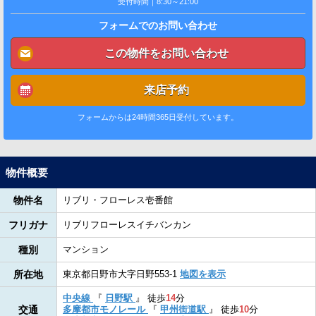
受付時間｜8:30～21:00
フォームでのお問い合わせ
この物件をお問い合わせ
来店予約
フォームからは24時間365日受付しています。
物件概要
物件名
リブリ・フローレス壱番館
フリガナ
リブリフローレスイチバンカン
種別
マンション
所在地
東京都日野市大字日野553-1
地図を表示
中央線
『
日野駅
』
徒歩
14
分
交通
多摩都市モノレール
『
甲州街道駅
』
徒歩
10
分