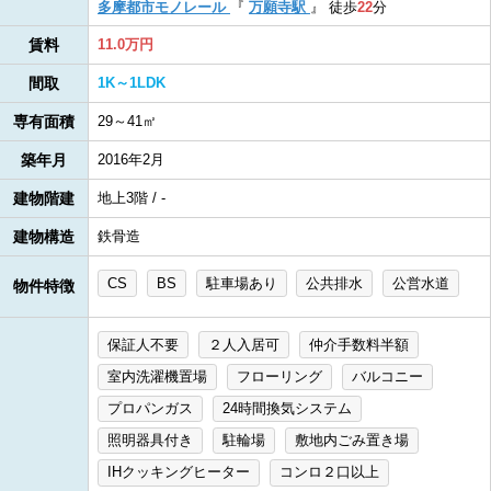
多摩都市モノレール
『
万願寺駅
』
徒歩
22
分
賃料
11.0万円
間取
1K～1LDK
専有面積
29～41㎡
築年月
2016年2月
建物階建
地上3階 / -
建物構造
鉄骨造
CS
BS
駐車場あり
公共排水
公営水道
物件特徴
保証人不要
２人入居可
仲介手数料半額
室内洗濯機置場
フローリング
バルコニー
プロパンガス
24時間換気システム
照明器具付き
駐輪場
敷地内ごみ置き場
IHクッキングヒーター
コンロ２口以上