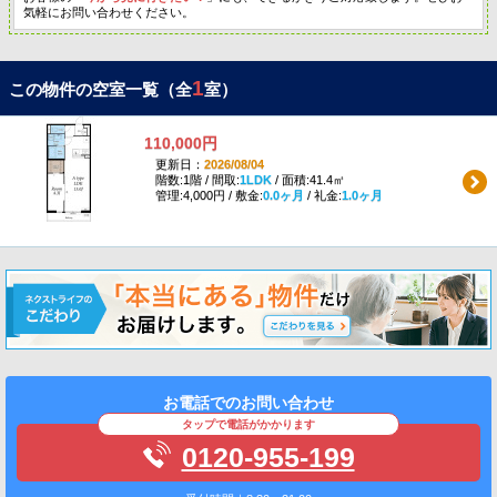
気軽にお問い合わせください。
1
この物件の空室一覧（全
室）
110,000円
更新日：
2026/08/04
階数:1階 / 間取:
1LDK
/ 面積:41.4㎡
管理:4,000円 / 敷金:
0.0ヶ月
/ 礼金:
1.0ヶ月
お電話でのお問い合わせ
タップで電話がかかります
0120-955-199