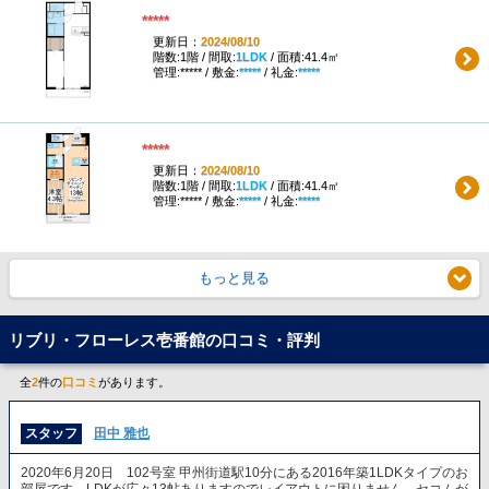
*****
更新日：
2024/08/10
階数:1階 / 間取:
1LDK
/ 面積:41.4㎡
管理:***** / 敷金:
*****
/ 礼金:
*****
*****
更新日：
2024/08/10
階数:1階 / 間取:
1LDK
/ 面積:41.4㎡
管理:***** / 敷金:
*****
/ 礼金:
*****
もっと見る
リブリ・フローレス壱番館の口コミ・評判
全
2
件の
口コミ
があります。
スタッフ
田中 雅也
2020年6月20日 102号室 甲州街道駅10分にある2016年築1LDKタイプのお