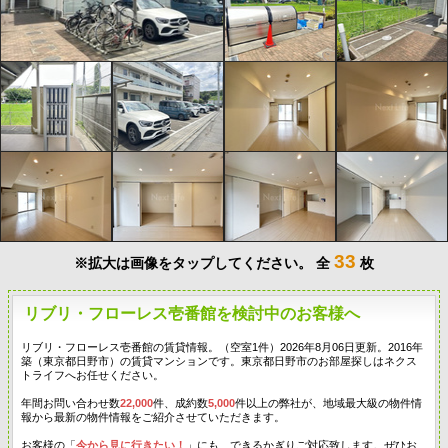
33
※拡大は画像をタップしてください。
全
枚
リブリ・フローレス壱番館を検討中のお客様へ
リブリ・フローレス壱番館の賃貸情報。（空室1件）2026年8月06日更新。2016年
築（東京都日野市）の賃貸マンションです。東京都日野市のお部屋探しはネクス
トライフへお任せください。
年間お問い合わせ数
22,000
件、成約数
5,000
件以上の弊社が、地域最大級の物件情
報から最新の物件情報をご紹介させていただきます。
お客様の「
今から見に行きたい！
」にも、できるかぎりご対応致します。ぜひお