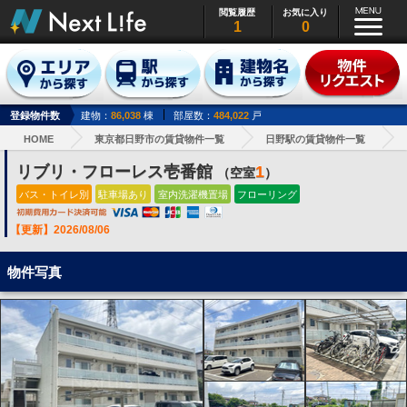
閲覧履歴
お気に入り
1
0
登録物件数
建物：
86,038
棟
部屋数：
484,022
戸
HOME
東京都日野市の賃貸物件一覧
日野駅の賃貸物件一覧
リブリ・フローレス壱番館
1
（空室
）
バス・トイレ別
駐車場あり
室内洗濯機置場
フローリング
【更新】2026/08/06
物件写真