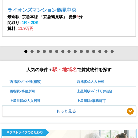
ライオンズマンション鶴見中央
最寄駅: 京急本線 『京急鶴見駅』 徒歩
9
分
間取り:
1R～2DK
賃料:
11.9万円
駅・地域名
人気の条件＋
で賃貸物件を探す
西谷駅×ﾍﾟｯﾄ可(相談)
西谷駅×2人入居可
西谷駅×事務所可
上星川駅×ﾍﾟｯﾄ可(相談)
上星川駅×2人入居可
上星川駅×事務所可
もっと見る