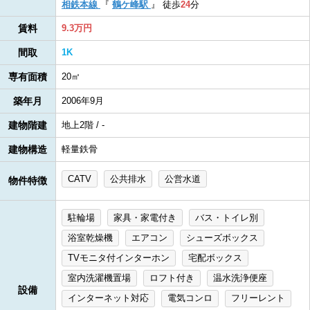
相鉄本線
『
鶴ケ峰駅
』
徒歩
24
分
賃料
9.3万円
間取
1K
専有面積
20㎡
築年月
2006年9月
建物階建
地上2階 / -
建物構造
軽量鉄骨
CATV
公共排水
公営水道
物件特徴
駐輪場
家具・家電付き
バス・トイレ別
浴室乾燥機
エアコン
シューズボックス
TVモニタ付インターホン
宅配ボックス
室内洗濯機置場
ロフト付き
温水洗浄便座
設備
インターネット対応
電気コンロ
フリーレント