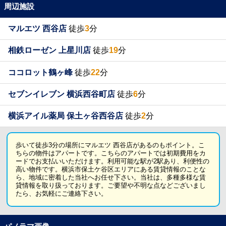
周辺施設
マルエツ 西谷店
徒歩
3
分
相鉄ローゼン 上星川店
徒歩
19
分
ココロット鶴ヶ峰
徒歩
22
分
セブンイレブン 横浜西谷町店
徒歩
6
分
横浜アイル薬局 保土ヶ谷西谷店
徒歩
2
分
歩いて徒歩3分の場所にマルエツ 西谷店があるのもポイント。こ
ちらの物件はアパートです。こちらのアパートでは初期費用をカ
ードでお支払いいただけます。利用可能な駅が2駅あり、利便性の
高い物件です。横浜市保土ケ谷区エリアにある賃貸情報のことな
ら、地域に密着した当社へお任せ下さい。当社は、多種多様な賃
貸情報を取り扱っております。ご要望や不明な点などございまし
たら、お気軽にご連絡下さい。