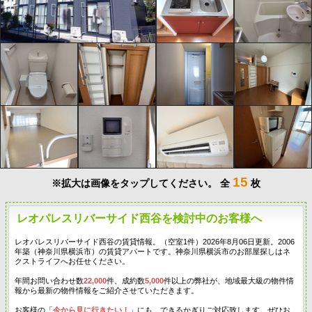
15
※拡大は画像をタップしてください。
全
枚
レオパレスリバーサイド西谷を検討中のお客様へ
レオパレスリバーサイド西谷の賃貸情報。（空室1件）2026年8月06日更新。2006
年築（神奈川県横浜市）の賃貸アパートです。神奈川県横浜市のお部屋探しはネ
クストライフへお任せください。
年間お問い合わせ数
22,000
件、成約数
5,000
件以上の弊社が、地域最大級の物件情
報から最新の物件情報をご紹介させていただきます。
お客様の「
今から見に行きたい！
」にも、できるかぎりご対応致します。ぜひお