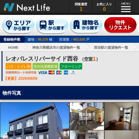
閲覧履歴
お気に入り
1
0
登録物件数
建物：
86,039
棟
部屋数：
483,926
戸
HOME
神奈川県横浜市の賃貸物件一覧
西谷駅の賃貸物件一覧
レオパレスリバーサイド西谷
1
（空室
）
バス・トイレ別
室内洗濯機置場
フローリング
【更新】2026/08/06
物件写真