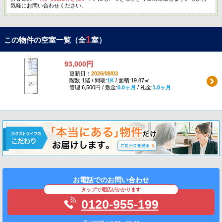
気軽にお問い合わせください。
1
この物件の空室一覧（全
室）
93,000円
更新日：
2026/08/03
階数:1階 / 間取:
1K
/ 面積:19.87㎡
管理:6,500円 / 敷金:
0.0ヶ月
/ 礼金:
1.0ヶ月
お電話でのお問い合わせ
タップで電話がかかります
0120-955-199