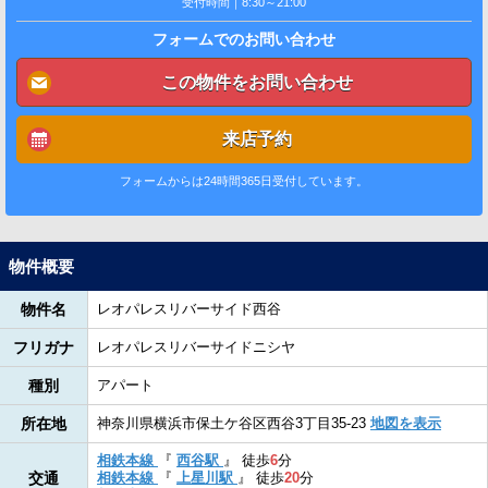
受付時間｜8:30～21:00
フォームでのお問い合わせ
この物件をお問い合わせ
来店予約
フォームからは24時間365日受付しています。
物件概要
物件名
レオパレスリバーサイド西谷
フリガナ
レオパレスリバーサイドニシヤ
種別
アパート
所在地
神奈川県横浜市保土ケ谷区西谷3丁目35-23
地図を表示
相鉄本線
『
西谷駅
』
徒歩
6
分
交通
相鉄本線
『
上星川駅
』
徒歩
20
分