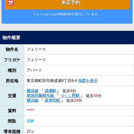
来店予約
フォームからは24時間365日受付しています。
物件概要
物件名
フェリース
フリガナ
フェリース
種別
アパート
所在地
東京都町田市南成瀬6丁目8-4
地図を表示
横浜線
『
成瀬駅
』
徒歩
8
分
交通
東急田園都市線
『
つくし野駅
』
徒歩
16
分
横浜線
『
長津田駅
』
徒歩
24
分
賃料
*****
間取
1DK
専有面積
27㎡