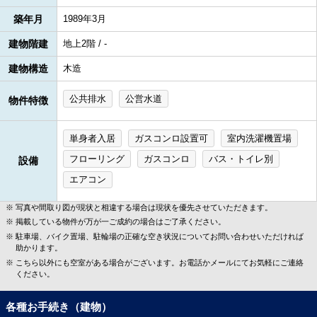
築年月
1989年3月
建物階建
地上2階 / -
建物構造
木造
公共排水
公営水道
物件特徴
単身者入居
ガスコンロ設置可
室内洗濯機置場
フローリング
ガスコンロ
バス・トイレ別
設備
エアコン
写真や間取り図が現状と相違する場合は現状を優先させていただきます。
掲載している物件が万が一ご成約の場合はご了承ください。
駐車場、バイク置場、駐輪場の正確な空き状況についてお問い合わせいただければ
助かります。
こちら以外にも空室がある場合がございます。お電話かメールにてお気軽にご連絡
ください。
各種お手続き（建物）