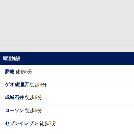
周辺施設
夢庵
徒歩
6
分
ゲオ成瀬店
徒歩
9
分
成城石井
徒歩
6
分
ローソン
徒歩
6
分
セブンイレブン
徒歩
7
分