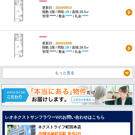
*****
更新日：
2024/09/10
階数:1階 / 間取:
1R
/ 面積:26.5㎡
管理:***** / 敷金:
*****
/ 礼金:
*****
*****
更新日：
2024/10/08
階数:1階 / 間取:
1R
/ 面積:26.5㎡
管理:***** / 敷金:
*****
/ 礼金:
*****
もっと見る
レオネクストサンフラワーVのお問い合わせはこちら
ネクストライフ町田本店
JR横浜線町田駅 徒歩3分