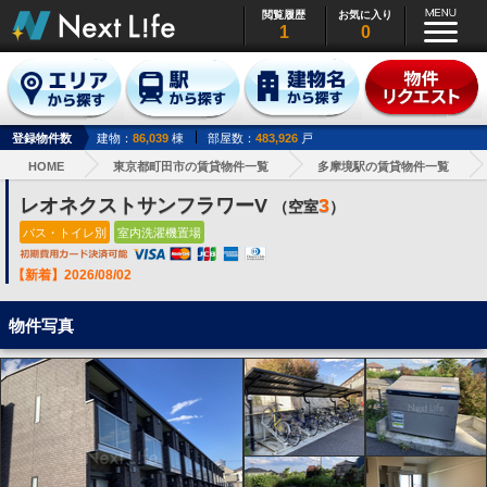
閲覧履歴
お気に入り
1
0
登録物件数
建物：
86,039
棟
部屋数：
483,926
戸
HOME
東京都町田市の賃貸物件一覧
多摩境駅の賃貸物件一覧
レオネクストサンフラワーV
3
（空室
）
バス・トイレ別
室内洗濯機置場
【新着】2026/08/02
物件写真