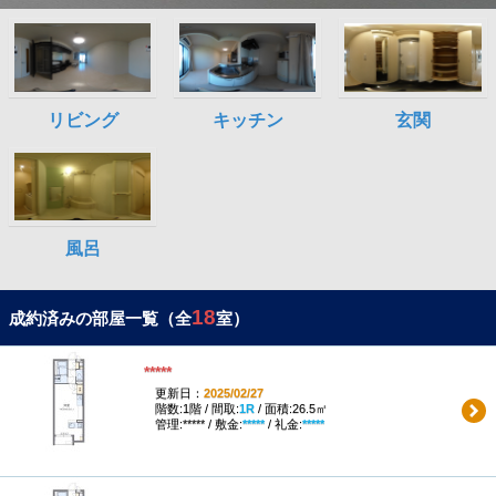
18
成約済みの部屋一覧（全
室）
*****
更新日：
2025/02/27
階数:1階 / 間取:
1R
/ 面積:26.5㎡
管理:***** / 敷金:
*****
/ 礼金:
*****