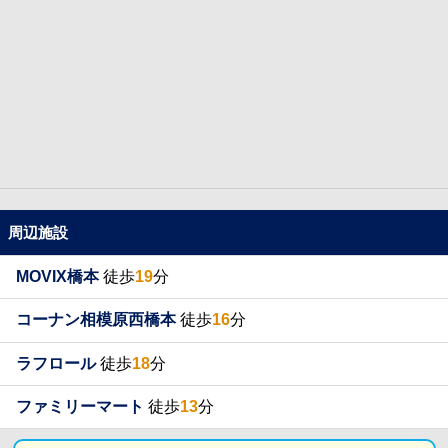
周辺施設
MOVIX橋本
徒歩
19
分
コーナン相模原西橋本
徒歩
16
分
ラフロール
徒歩
18
分
ファミリーマート
徒歩
13
分