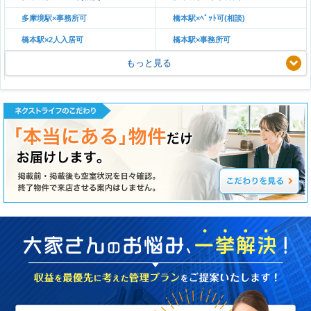
多摩境駅×事務所可
橋本駅×ﾍﾟｯﾄ可(相談)
橋本駅×2人入居可
橋本駅×事務所可
もっと見る