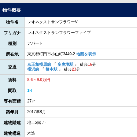
物件概要
物件名
レオネクストサンフラワーV
フリガナ
レオネクストサンフラワーファイブ
種別
アパート
所在地
東京都町田市小山町3449-2
地図を表示
京王相模原線
『
多摩境駅
』
徒歩
16
分
交通
横浜線
『
橋本駅
』
徒歩
23
分
賃料
8.6～9.0万円
間取
1R
専有面積
27㎡
築年月
2017年8月
建物階建
地上2階 / -
建物構造
木造