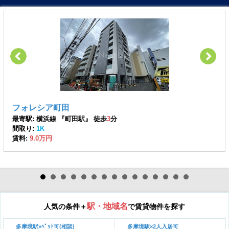
フォレシア町田
最寄駅: 横浜線 『町田駅』 徒歩
3
分
間取り:
1K
賃料:
9.0万円
駅・地域名
人気の条件＋
で賃貸物件を探す
多摩境駅×ﾍﾟｯﾄ可(相談)
多摩境駅×2人入居可