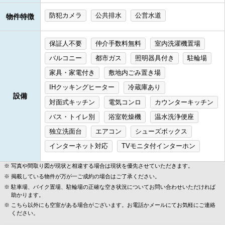
防犯カメラ
公共排水
公営水道
物件特徴
保証人不要
仲介手数料無料
室内洗濯機置場
バルコニー
都市ガス
照明器具付き
駐輪場
家具・家電付き
敷地内ごみ置き場
IHクッキングヒーター
冷蔵庫あり
設備
対面式キッチン
電気コンロ
カウンターキッチン
バス・トイレ別
浴室乾燥機
温水洗浄便座
独立洗面台
エアコン
シューズボックス
インターネット対応
TVモニタ付インターホン
写真や間取り図が現状と相違する場合は現状を優先させていただきます。
掲載している物件が万が一ご成約の場合はご了承ください。
駐車場、バイク置場、駐輪場の正確な空き状況についてお問い合わせいただければ
助かります。
こちら以外にも空室がある場合がございます。お電話かメールにてお気軽にご連絡
ください。