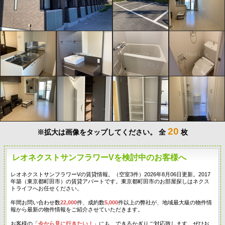
20
※拡大は画像をタップしてください。
全
枚
レオネクストサンフラワーVを検討中のお客様へ
レオネクストサンフラワーVの賃貸情報。（空室3件）2026年8月06日更新。2017
年築（東京都町田市）の賃貸アパートです。東京都町田市のお部屋探しはネクス
トライフへお任せください。
年間お問い合わせ数
22,000
件、成約数
5,000
件以上の弊社が、地域最大級の物件情
報から最新の物件情報をご紹介させていただきます。
お客様の「
今から見に行きたい！
」にも、できるかぎりご対応致します。ぜひお