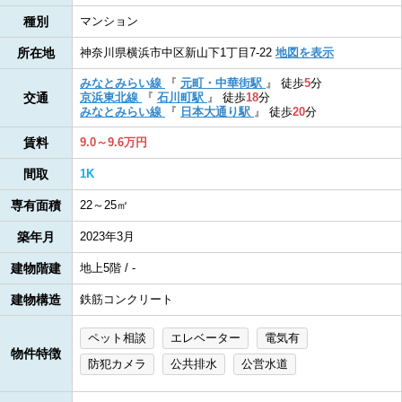
種別
マンション
所在地
神奈川県横浜市中区新山下1丁目7-22
地図を表示
みなとみらい線
『
元町・中華街駅
』
徒歩
5
分
交通
京浜東北線
『
石川町駅
』
徒歩
18
分
みなとみらい線
『
日本大通り駅
』
徒歩
20
分
賃料
9.0～9.6万円
間取
1K
専有面積
22～25㎡
築年月
2023年3月
建物階建
地上5階 / -
建物構造
鉄筋コンクリート
ペット相談
エレベーター
電気有
物件特徴
防犯カメラ
公共排水
公営水道