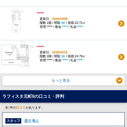
*****
更新日：
2026/03/08
階数:1階 / 間取:
1K
/ 面積:22.72㎡
管理:***** / 敷金:
*****
/ 礼金:
*****
*****
更新日：
2025/02/15
階数:1階 / 間取:
1K
/ 面積:24.79㎡
管理:***** / 敷金:
*****
/ 礼金:
*****
もっと見る
ラフィスタ元町IIの口コミ・評判
全
2
件の
口コミ
があります。
スタッフ
星川 隼人