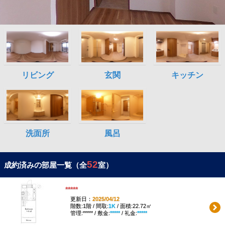
52
成約済みの部屋一覧（全
室）
*****
更新日：
2025/04/12
階数:1階 / 間取:
1K
/ 面積:22.72㎡
管理:***** / 敷金:
*****
/ 礼金:
*****