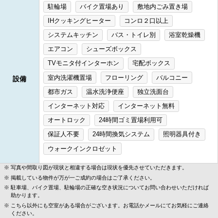
駐輪場
バイク置場あり
敷地内ごみ置き場
IHクッキングヒーター
コンロ２口以上
システムキッチン
バス・トイレ別
浴室乾燥機
エアコン
シューズボックス
TVモニタ付インターホン
宅配ボックス
室内洗濯機置場
フローリング
バルコニー
設備
都市ガス
温水洗浄便座
独立洗面台
インターネット対応
インターネット無料
オートロック
24時間ゴミ置場利用可
保証人不要
24時間換気システム
照明器具付き
ウォークインクロゼット
写真や間取り図が現状と相違する場合は現状を優先させていただきます。
掲載している物件が万が一ご成約の場合はご了承ください。
駐車場、バイク置場、駐輪場の正確な空き状況についてお問い合わせいただければ
助かります。
こちら以外にも空室がある場合がございます。お電話かメールにてお気軽にご連絡
ください。