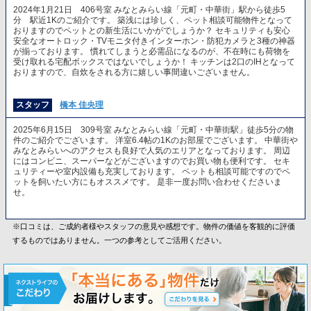
2024年1月21日 406号室 みなとみらい線「元町・中華街」駅から徒歩5
分 駅近1Kのご紹介です。 築浅には珍しく、ペット相談可能物件となって
おりますのでペットとの新生活にいかがでしょうか？ セキュリティも安心
安全なオートロック・TVモニタ付きインターホン・防犯カメラと3種の神器
が揃っております。 慣れてしまうと必需品になるのが、不在時にも荷物を
受け取れる宅配ボックスではないでしょうか！ キッチンは2口のIHとなって
おりますので、自炊をされる方に嬉しい事間違いございません。
スタッフ
橋本 佳央理
2025年6月15日 309号室 みなとみらい線「元町・中華街駅」徒歩5分の物
件のご紹介でございます。 洋室6.4帖の1Kのお部屋でございます。 中華街や
みなとみらいへのアクセスも良好で人気のエリアとなっております。 周辺
にはコンビニ、スーパーなどがございますのでお買い物も便利です。 セキ
ュリティーや室内設備も充実しております。 ペットも相談可能ですのでペ
ットを飼いたい方にもオススメです。 是非一度お問い合わせくださいま
せ。
※口コミは、ご成約者様やスタッフの意見や感想です。物件の価値を客観的に評価
するものではありません。一つの参考としてご活用ください。