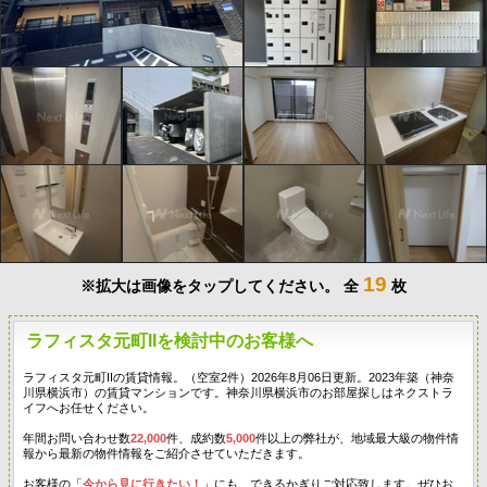
19
※拡大は画像をタップしてください。
全
枚
ラフィスタ元町IIを検討中のお客様へ
ラフィスタ元町IIの賃貸情報。（空室2件）2026年8月06日更新。2023年築（神奈
川県横浜市）の賃貸マンションです。神奈川県横浜市のお部屋探しはネクストラ
イフへお任せください。
年間お問い合わせ数
22,000
件、成約数
5,000
件以上の弊社が、地域最大級の物件情
報から最新の物件情報をご紹介させていただきます。
お客様の「
今から見に行きたい！
」にも、できるかぎりご対応致します。ぜひお