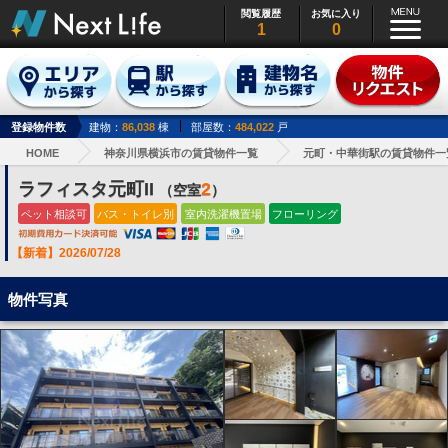
閲覧履歴
お気に入り
1
0
登録物件数
建物：
86,038
棟
部屋数：
484,022
戸
HOME
神奈川県横浜市の賃貸物件一覧
元町・中華街駅の賃貸物件一
ラフィスタ元町II
2
（空室
）
ペット相談可
バス・トイレ別
室内洗濯機置場
フローリング
【新着】2026/07/28
物件写真