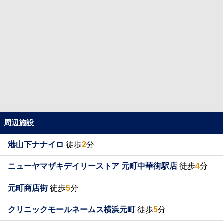
周辺施設
港山下ナナイロ
徒歩
2
分
ニューヤマザキデイリーストア 元町中華街駅店
徒歩
4
分
元町商店街
徒歩
5
分
クリニックモールネームス横浜元町
徒歩
5
分