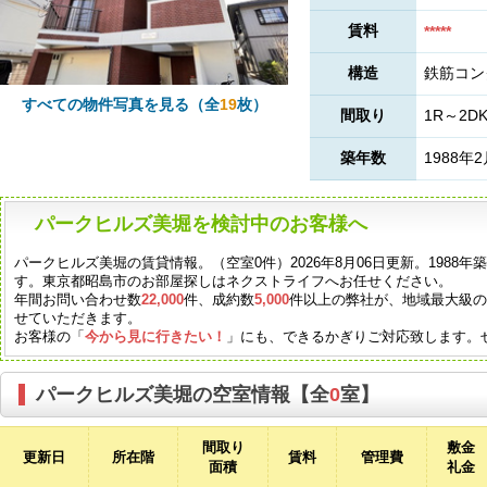
賃料
*****
構造
鉄筋コン
すべての物件写真を見る（全
19
枚）
間取り
1R～2D
築年数
1988年
パークヒルズ美堀を検討中のお客様へ
パークヒルズ美堀の賃貸情報。（空室0件）2026年8月06日更新。1988
す。東京都昭島市のお部屋探しはネクストライフへお任せください。
年間お問い合わせ数
22,000
件、成約数
5,000
件以上の弊社が、地域最大級
せていただきます。
お客様の「
今から見に行きたい！
」にも、できるかぎりご対応致します。
パークヒルズ美堀の空室情報【全
0
室】
間取り
敷金
更新日
所在階
賃料
管理費
面積
礼金