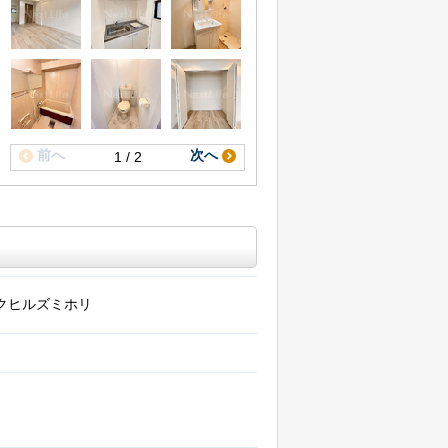
前へ
次へ
1 / 2
クヒルズミホリ