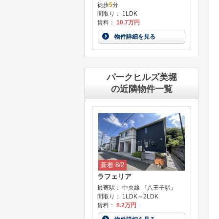
徒歩
5
分
間取り： 1LDK
賃料：
10.7万円
物件詳細を見る
パークヒルズ美堀
の近隣物件一覧
新着 8/2
ラフェリア
最寄駅： 中央線 『八王子駅』
間取り： 1LDK～2LDK
賃料：
8.2万円