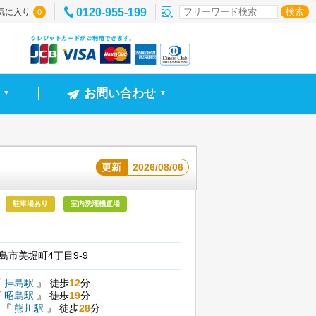
0120-955-199
気に入り
0
お問い合わせ
▼
▼
更新
2026/08/06
駐車場あり
室内洗濯機置場
島市美堀町4丁目9-9
『
拝島駅
』
徒歩
12
分
『
昭島駅
』
徒歩
19
分
線
『
熊川駅
』
徒歩
28
分