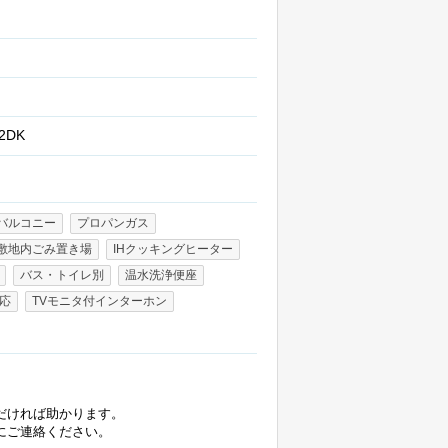
階
2DK
バルコニー
プロパンガス
敷地内ごみ置き場
IHクッキングヒーター
バス・トイレ別
温水洗浄便座
応
TVモニタ付インターホン
だければ助かります。
にご連絡ください。