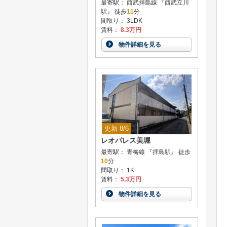
最寄駅： 西武拝島線 『西武立川
駅』 徒歩
11
分
間取り： 3LDK
賃料：
8.3万円
物件詳細を見る
更新 8/6
レオパレス美堀
最寄駅： 青梅線 『拝島駅』 徒歩
10
分
間取り： 1K
賃料：
5.3万円
物件詳細を見る