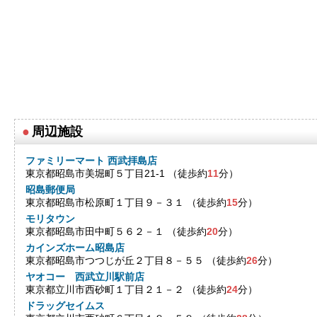
●
周辺施設
ファミリーマート 西武拝島店
東京都昭島市美堀町５丁目21-1 （徒歩約
11
分）
昭島郵便局
東京都昭島市松原町１丁目９－３１ （徒歩約
15
分）
モリタウン
東京都昭島市田中町５６２－１ （徒歩約
20
分）
カインズホーム昭島店
東京都昭島市つつじが丘２丁目８－５５ （徒歩約
26
分）
ヤオコー 西武立川駅前店
東京都立川市西砂町１丁目２１－２ （徒歩約
24
分）
ドラッグセイムス