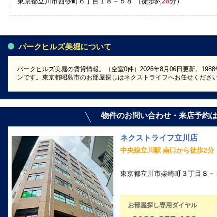
東京都立川市西砂町６丁目１８－５８ （徒歩約
28
分）
パークヒルズ美堀について
パークヒルズ美堀の賃貸情報。（空室0件）2026年8月06日更新。19
ンです。東京都昭島市のお部屋探しはネクストライフへお任せくださ
物件のお問い合わせ・来店予約
ネクストライフ立川店
中央線立川駅 南口から徒歩2分
東京都立川市柴崎町３丁目８－１
お部屋探し専用ダイヤル