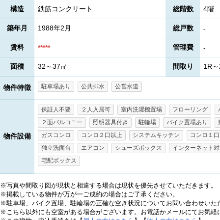
構造
鉄筋コンクリート
総階数
4
築年月
1988年2月
総戸数
-
賃料
管理費
*****
-
面積
32～37㎡
間取り
1R～
駐車場あり
公共排水
公営水道
物件特徴
保証人不要
２人入居可
室内洗濯機置場
フローリング
２面バルコニー
照明器具付き
駐輪場
バイク置場あり
ガスコンロ
コンロ２口以上
システムキッチン
コンロ１口
物件設備
独立洗面台
エアコン
シューズボックス
インターネット対
宅配ボックス
※写真や間取り図が現状と相違する場合は現状を優先させていただきます。
※掲載している物件が万が一ご成約の場合はご了承ください。
※駐車場、バイク置場、駐輪場の正確な空き状況についてお問い合わせいた
※こちら以外にも空室がある場合がございます。お電話かメールにてお気軽