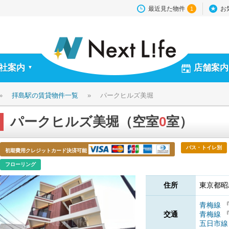
最近見た物件
お
1
社案内
店舗案内
▼
»
拝島駅の賃貸物件一覧
»
パークヒルズ美堀
パークヒルズ美堀（空室
0
室）
バス・トイレ別
初期費用クレジットカード決済可能
フローリング
住所
東京都昭
青梅線
交通
青梅線
五日市