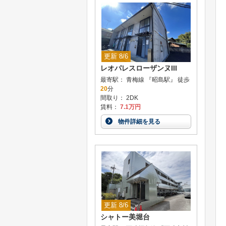
更新 8/6
レオパレスローザンヌIII
最寄駅： 青梅線 『昭島駅』 徒歩
20
分
間取り： 2DK
賃料：
7.1万円
物件詳細を見る
更新 8/6
シャトー美堀台