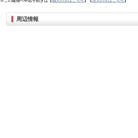
※この建物へ申込手続きは【
個人の方はこちら
】【
法人の方はこちら
】
周辺情報