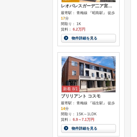
レオパレスガーデ二ア宮沢町
最寄駅： 青梅線 『昭島駅』 徒歩
17
分
間取り： 1K
賃料：
6.2万円
物件詳細を見る
新着 8/1
ブリリアント コスモ
最寄駅： 青梅線 『福生駅』 徒歩
14
分
間取り： 1SK～1LDK
賃料：
6.9～7.1万円
物件詳細を見る