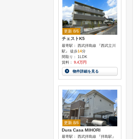
更新 8/6
チェストK5
最寄駅： 西武拝島線 『西武立川
駅』 徒歩
14
分
間取り： 1LDK
賃料：
9.4万円
物件詳細を見る
更新 8/6
Dura Casa MIHORI
最寄駅： 西武拝島線 『拝島駅』