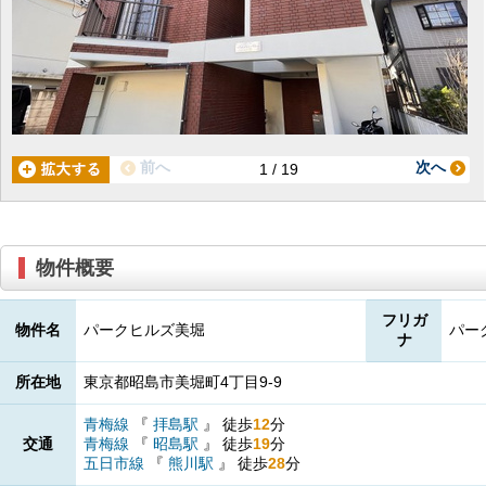
前へ
次へ
1 / 19
物件概要
フリガ
物件名
パークヒルズ美堀
パー
ナ
所在地
東京都昭島市美堀町4丁目9-9
青梅線
『
拝島駅
』
徒歩
12
分
交通
青梅線
『
昭島駅
』
徒歩
19
分
五日市線
『
熊川駅
』
徒歩
28
分