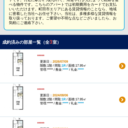
トです。付近に駅が2つあるので、用途や行き先によって経路を選
べる物件です。こちらのアパートでは初期費用をカードでお支払
いいただけます。町田市エリアにある賃貸情報のことなら、地域
に密着した当社へお任せ下さい。当社は、多種多様な賃貸情報を
取り扱っております。ご要望や不明な点などございましたら、お
気軽にご連絡下さい。
3
成約済みの部屋一覧（全
室）
*****
更新日：
2026/07/09
階数:1階 / 間取:
1R
/ 面積:17.95㎡
管理:***** / 敷金:
*****
/ 礼金:
*****
*****
更新日：
2024/08/06
階数:2階 / 間取:
1R
/ 面積:17.95㎡
管理:***** / 敷金:
*****
/ 礼金:
*****
*****