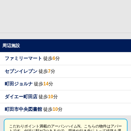
周辺施設
ファミリーマート
徒歩
6
分
セブンイレブン
徒歩
7
分
町田ジョルナ
徒歩
14
分
ダイエー町田店
徒歩
10
分
町田市中央図書館
徒歩
10
分
こだわりポイント満載のアーバンハイムN。こちらの物件はアパー