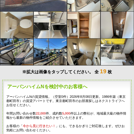
19
※拡大は画像をタップしてください。
全
枚
アーバンハイムNを検討中のお客様へ
アーバンハイムNの賃貸情報。（空室0件）2026年8月08日更新。1986年築（東京
都町田市）の賃貸アパートです。東京都町田市のお部屋探しはネクストライフへ
お任せください。
年間お問い合わせ数
22,000
件、成約数
5,000
件以上の弊社が、地域最大級の物件情
報から最新の物件情報をご紹介させていただきます。
お客様の「
今から見に行きたい！
」にも、できるかぎりご対応致します。ぜひお
気軽にお問い合わせください。