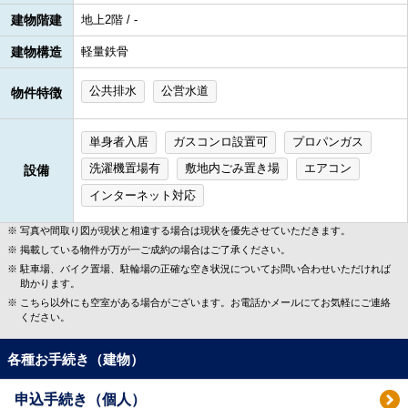
建物階建
地上2階 / -
建物構造
軽量鉄骨
公共排水
公営水道
物件特徴
単身者入居
ガスコンロ設置可
プロパンガス
洗濯機置場有
敷地内ごみ置き場
エアコン
設備
インターネット対応
写真や間取り図が現状と相違する場合は現状を優先させていただきます。
掲載している物件が万が一ご成約の場合はご了承ください。
駐車場、バイク置場、駐輪場の正確な空き状況についてお問い合わせいただければ
助かります。
こちら以外にも空室がある場合がございます。お電話かメールにてお気軽にご連絡
ください。
各種お手続き（建物）
申込手続き（個人）