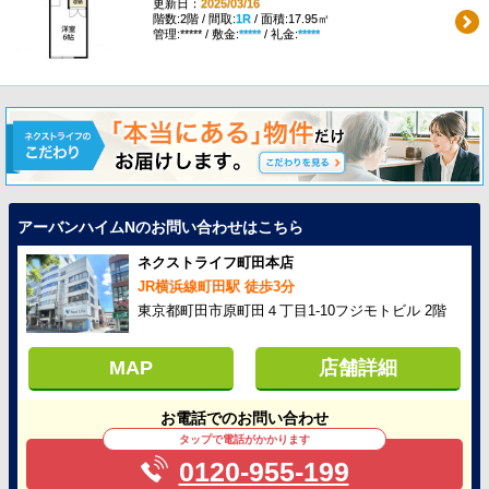
更新日：
2025/03/16
階数:2階 / 間取:
1R
/ 面積:17.95㎡
管理:***** / 敷金:
*****
/ 礼金:
*****
アーバンハイムNのお問い合わせはこちら
ネクストライフ町田本店
JR横浜線町田駅 徒歩3分
東京都町田市原町田４丁目1-10フジモトビル 2階
MAP
店舗詳細
お電話でのお問い合わせ
タップで電話がかかります
0120-955-199