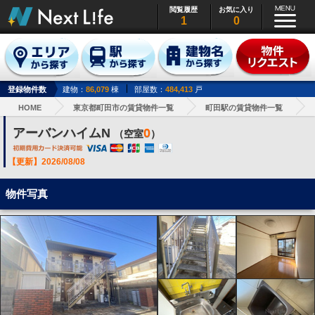
閲覧履歴
お気に入り
1
0
登録物件数
建物：
86,079
棟
部屋数：
484,413
戸
HOME
東京都町田市の賃貸物件一覧
町田駅の賃貸物件一覧
アーバンハイムN
0
（空室
）
【更新】2026/08/08
物件写真