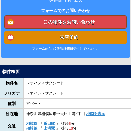
受付時間｜8:30～21:00
フォームでのお問い合わせ
この物件をお問い合わせ
来店予約
フォームからは24時間365日受付しています。
物件概要
物件名
レオパレスサクシード
フリガナ
レオパレスサクシード
種別
アパート
所在地
神奈川県相模原市中央区上溝2丁目
地図を表示
相模線
『
番田駅
』
徒歩
8
分
交通
相模線
『
上溝駅
』
徒歩
18
分