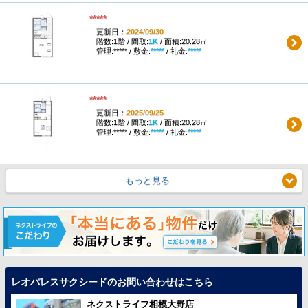
*****
更新日：
2024/09/30
階数:1階 / 間取:
1K
/ 面積:20.28㎡
管理:***** / 敷金:
*****
/ 礼金:
*****
*****
更新日：
2025/09/25
階数:1階 / 間取:
1K
/ 面積:20.28㎡
管理:***** / 敷金:
*****
/ 礼金:
*****
もっと見る
レオパレスサクシードのお問い合わせはこちら
ネクストライフ相模大野店