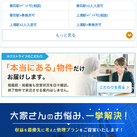
番田駅×ﾍﾟｯﾄ可(相談)
番田駅×2人入居可
番田駅×事務所可
上溝駅×ﾍﾟｯﾄ可(相談)
上溝駅×2人入居可
上溝駅×事務所可
もっと見る