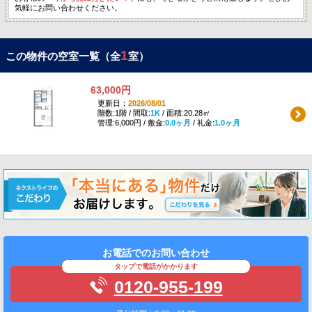
気軽にお問い合わせください。
1
この物件の空室一覧（全
室）
63,000円
更新日：
2026/08/01
階数:1階 / 間取:
1K
/ 面積:20.28㎡
管理:6,000円 / 敷金:
0.0ヶ月
/ 礼金:
1.0ヶ月
お電話でのお問い合わせ
タップで電話がかかります
0120-955-199