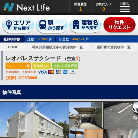
閲覧履歴
お気に入り
1
0
登録物件数
建物：
86,052
棟
部屋数：
484,174
戸
HOME
神奈川県相模原市の賃貸物件一覧
番田駅の賃貸物件一覧
レオパレスサクシード
1
（空室
）
バス・トイレ別
駐車場あり
室内洗濯機置場
【更新】2026/08/08
物件写真