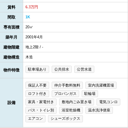
賃料
6.3万円
間取
1K
専有面積
20㎡
築年月
2001年4月
建物階建
地上2階 / -
建物構造
木造
駐車場あり
公共排水
公営水道
物件特徴
保証人不要
仲介手数料無料
室内洗濯機置場
ロフト付き
プロパンガス
駐輪場
家具・家電付き
敷地内ごみ置き場
電気コンロ
設備
バス・トイレ別
浴室乾燥機
温水洗浄便座
エアコン
シューズボックス