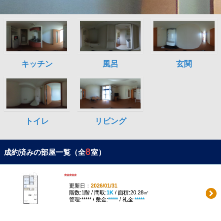
8
成約済みの部屋一覧（全
室）
*****
更新日：
2026/01/31
階数:1階 / 間取:
1K
/ 面積:20.28㎡
管理:***** / 敷金:
*****
/ 礼金:
*****