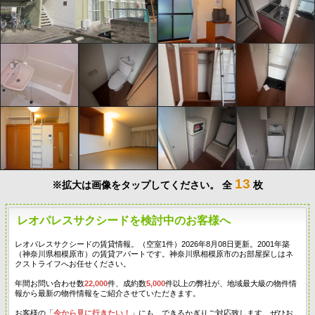
13
※拡大は画像をタップしてください。
全
枚
レオパレスサクシードを検討中のお客様へ
レオパレスサクシードの賃貸情報。（空室1件）2026年8月08日更新。2001年築
（神奈川県相模原市）の賃貸アパートです。神奈川県相模原市のお部屋探しはネ
クストライフへお任せください。
年間お問い合わせ数
22,000
件、成約数
5,000
件以上の弊社が、地域最大級の物件情
報から最新の物件情報をご紹介させていただきます。
お客様の「
今から見に行きたい！
」にも、できるかぎりご対応致します。ぜひお