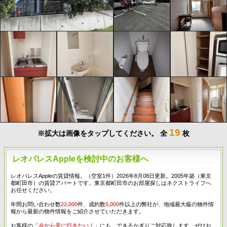
19
※拡大は画像をタップしてください。
全
枚
レオパレスAppleを検討中のお客様へ
レオパレスAppleの賃貸情報。（空室1件）2026年8月08日更新。2005年築（東京
都町田市）の賃貸アパートです。東京都町田市のお部屋探しはネクストライフへ
お任せください。
年間お問い合わせ数
22,000
件、成約数
5,000
件以上の弊社が、地域最大級の物件情
報から最新の物件情報をご紹介させていただきます。
お客様の「
今から見に行きたい！
」にも、できるかぎりご対応致します。ぜひお