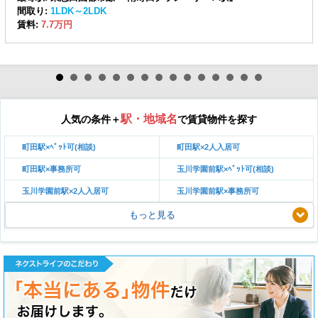
間取り:
1LDK～2LDK
賃料:
7.7万円
駅・地域名
人気の条件＋
で賃貸物件を探す
町田駅×ﾍﾟｯﾄ可(相談)
町田駅×2人入居可
町田駅×事務所可
玉川学園前駅×ﾍﾟｯﾄ可(相談)
玉川学園前駅×2人入居可
玉川学園前駅×事務所可
もっと見る