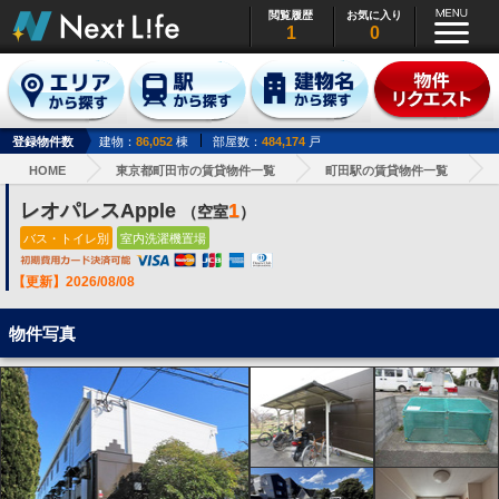
閲覧履歴
お気に入り
1
0
登録物件数
建物：
86,052
棟
部屋数：
484,174
戸
HOME
東京都町田市の賃貸物件一覧
町田駅の賃貸物件一覧
レオパレスApple
1
（空室
）
バス・トイレ別
室内洗濯機置場
【更新】2026/08/08
物件写真