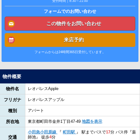
受付時間｜8:30～21:00
フォームでのお問い合わせ
この物件をお問い合わせ
来店予約
フォームからは24時間365日受付しています。
物件概要
物件名
レオパレスApple
フリガナ
レオパレスアップル
種別
アパート
所在地
東京都町田市金井1丁目47-49
地図を表示
小田急小田原線
『
町田駅
』
駅までバスで
17
分
バス停『薬
交通
師池』
徒歩
4
分