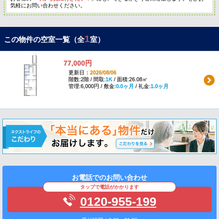
気軽にお問い合わせください。
1
この物件の空室一覧（全
室）
77,000円
更新日：
2026/08/06
階数:2階 / 間取:
1K
/ 面積:26.08㎡
管理:6,000円 / 敷金:
0.0ヶ月
/ 礼金:
1.0ヶ月
お電話でのお問い合わせ
タップで電話がかかります
0120-955-199