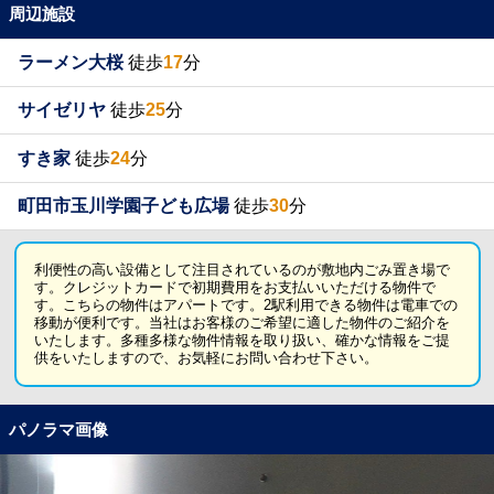
周辺施設
ラーメン大桜
徒歩
17
分
サイゼリヤ
徒歩
25
分
すき家
徒歩
24
分
町田市玉川学園子ども広場
徒歩
30
分
利便性の高い設備として注目されているのが敷地内ごみ置き場で
す。クレジットカードで初期費用をお支払いいただける物件で
す。こちらの物件はアパートです。2駅利用できる物件は電車での
移動が便利です。当社はお客様のご希望に適した物件のご紹介を
いたします。多種多様な物件情報を取り扱い、確かな情報をご提
供をいたしますので、お気軽にお問い合わせ下さい。
パノラマ画像