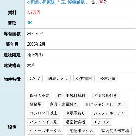
小田急小田原線
『
玉川学園前駅
』
徒歩
30
分
賃料
7.7万円
間取
1K
専有面積
24～26㎡
築年月
2005年2月
建物階建
地上2階 / -
建物構造
木造
CATV
防犯カメラ
公共排水
公営水道
物件特徴
保証人不要
仲介手数料無料
照明器具付き
駐輪場
家具・家電付き
IHクッキングヒーター
コンロ２口以上
冷蔵庫あり
システムキッチン
バス・トイレ別
浴室乾燥機
エアコン
設備
シューズボックス
宅配ボックス
室内洗濯機置場