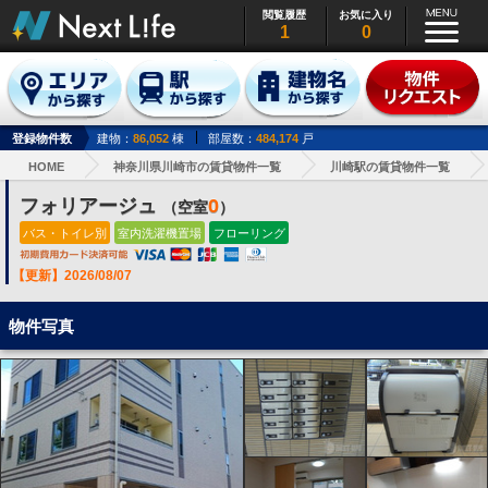
閲覧履歴
お気に入り
1
0
登録物件数
建物：
86,052
棟
部屋数：
484,174
戸
HOME
神奈川県川崎市の賃貸物件一覧
川崎駅の賃貸物件一覧
フォリアージュ
0
（空室
）
バス・トイレ別
室内洗濯機置場
フローリング
【更新】2026/08/07
物件写真