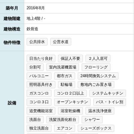
築年月
2016年8月
建物階建
地上4階 / -
建物構造
鉄骨造
公共排水
公営水道
物件特徴
日当たり良好
保証人不要
２人入居可
分割可
室内洗濯機置場
フローリング
バルコニー
都市ガス
24時間換気システム
照明器具付き
駐輪場
敷地内ごみ置き場
ガスコンロ
コンロ２口以上
システムキッチン
コンロ３口
オープンキッチン
バス・トイレ別
設備
追焚機能浴室
浴室乾燥機
温水洗浄便座
洗面台
洗髪洗面化粧台
シャワー
独立洗面台
エアコン
シューズボックス