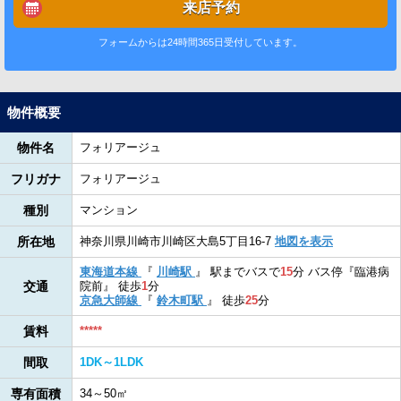
来店予約
フォームからは24時間365日受付しています。
物件概要
物件名
フォリアージュ
フリガナ
フォリアージュ
種別
マンション
所在地
神奈川県川崎市川崎区大島5丁目16-7
地図を表示
東海道本線
『
川崎駅
』
駅までバスで
15
分
バス停『臨港病
交通
院前』
徒歩
1
分
京急大師線
『
鈴木町駅
』
徒歩
25
分
賃料
*****
間取
1DK～1LDK
専有面積
34～50㎡