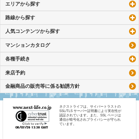
エリアから探す
click to expand contents
路線から探す
click to expand contents
人気コンテンツから探す
click to expand contents
マンションカタログ
各種手続き
click to expand contents
来店予約
金融商品の販売等に係る勧誘方針
ネクストライフは、サイバートラストの
SSL/TLS サーバー証明書により実在性が
認証されています。また、SSL ページは
通信が暗号化されプライバシーが守られ
ています。