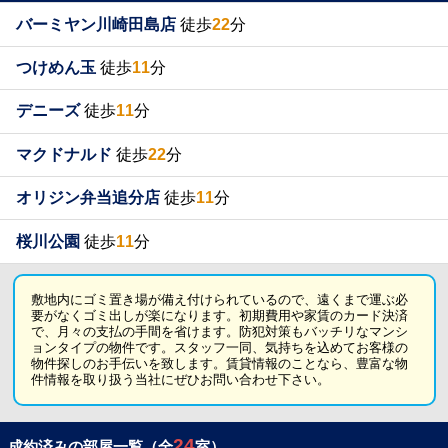
バーミヤン川崎田島店
徒歩
22
分
つけめん玉
徒歩
11
分
デニーズ
徒歩
11
分
マクドナルド
徒歩
22
分
オリジン弁当追分店
徒歩
11
分
桜川公園
徒歩
11
分
敷地内にゴミ置き場が備え付けられているので、遠くまで運ぶ必
要がなくゴミ出しが楽になります。初期費用や家賃のカード決済
で、月々の支払の手間を省けます。防犯対策もバッチリなマンシ
ョンタイプの物件です。スタッフ一同、気持ちを込めてお客様の
物件探しのお手伝いを致します。賃貸情報のことなら、豊富な物
件情報を取り扱う当社にぜひお問い合わせ下さい。
24
成約済みの部屋一覧（全
室）