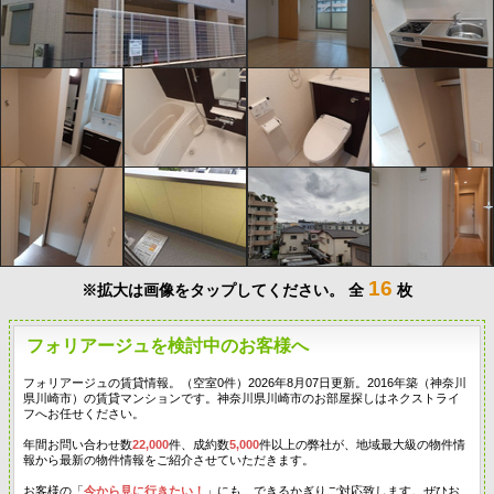
16
※拡大は画像をタップしてください。
全
枚
フォリアージュを検討中のお客様へ
フォリアージュの賃貸情報。（空室0件）2026年8月07日更新。2016年築（神奈川
県川崎市）の賃貸マンションです。神奈川県川崎市のお部屋探しはネクストライ
フへお任せください。
年間お問い合わせ数
22,000
件、成約数
5,000
件以上の弊社が、地域最大級の物件情
報から最新の物件情報をご紹介させていただきます。
お客様の「
今から見に行きたい！
」にも、できるかぎりご対応致します。ぜひお