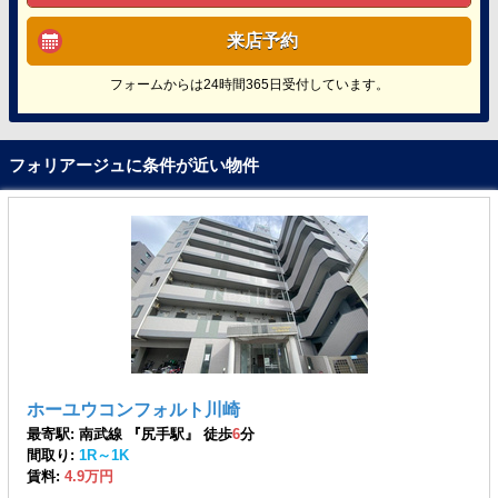
来店予約
フォームからは24時間365日受付しています。
フォリアージュに条件が近い物件
ホーユウコンフォルト川崎
最寄駅: 南武線 『尻手駅』 徒歩
6
分
間取り:
1R～1K
賃料:
4.9万円