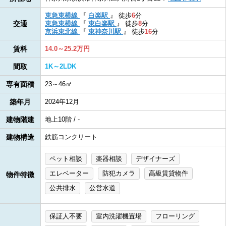
東急東横線
『
白楽駅
』
徒歩
6
分
交通
東急東横線
『
東白楽駅
』
徒歩
8
分
京浜東北線
『
東神奈川駅
』
徒歩
16
分
賃料
14.0～25.2万円
間取
1K～2LDK
専有面積
23～46㎡
築年月
2024年12月
建物階建
地上10階 / -
建物構造
鉄筋コンクリート
ペット相談
楽器相談
デザイナーズ
エレベーター
防犯カメラ
高級賃貸物件
物件特徴
公共排水
公営水道
保証人不要
室内洗濯機置場
フローリング