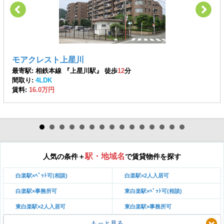
モアクレスト上星川
最寄駅: 相鉄本線 『上星川駅』 徒歩
12
分
間取り:
4LDK
賃料:
16.0万円
駅・地域名
人気の条件＋
で賃貸物件を探す
白楽駅×ﾍﾟｯﾄ可(相談)
白楽駅×2人入居可
白楽駅×事務所可
東白楽駅×ﾍﾟｯﾄ可(相談)
東白楽駅×2人入居可
東白楽駅×事務所可
もっと見る